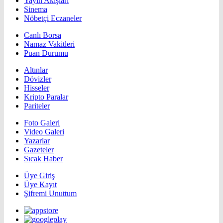
Yayın Akışları
Sinema
Nöbetçi Eczaneler
Canlı Borsa
Namaz Vakitleri
Puan Durumu
Altınlar
Dövizler
Hisseler
Kripto Paralar
Pariteler
Foto Galeri
Video Galeri
Yazarlar
Gazeteler
Sıcak Haber
Üye Giriş
Üye Kayıt
Şifremi Unuttum