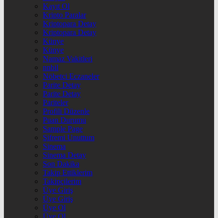
Kayıt Ol
Kripto Paralar
Kriptopara Detay
Kriptopara Detay
Künye
Künye
Namaz Vakitleri
nnbil
Nöbetçi Eczaneler
Parite Detay
Parite Detay
Pariteler
Profili Düzenle
Puan Durumu
Sample Page
Şifremi Unuttum
Sinema
Sinema Detay
Son Dakika
Takip Ettiklerim
Takipçilerim
Üye Giriş
Üye Giriş
Üye Ol
Üye Ol