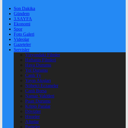
Son Dakika
Gündem
3.SAYFA
Ekonomi
Spor
Foto Galeri
Videolar
Gazeteler
Servisler
Vizyondaki Filmler
Haftanin Filmleri
Hava Durumu
Yol Durumu
Canlı Tv
Yayın Akışları
Nöbetçi Eczaneler
Canlı Borsa
Namaz Vakitleri
Puan Durumu
Kripto Paralar
Dövizler
Hisseler
Altınlar
Pariteler