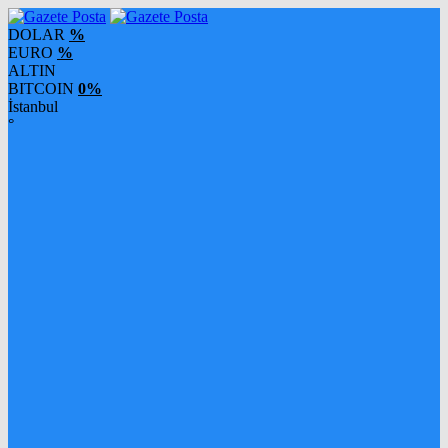
DOLAR
%
EURO
%
ALTIN
BITCOIN
0%
İstanbul
°