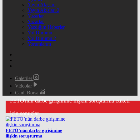
Yayın Akışları
Yayın Akışları 2
Yazarlar
Yazarlar
Yazdığım Haberler
Yol Durumu
Yol Durumu 2
Yorumlarım
Galeriler
Videolar
Canlı Borsa
FETÖ'nün darbe girişimine ilişkin soruşturma etiketi
için sonuçlar
FETÖ’nün darbe girişimine
ilişkin soruşturma