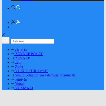
ziyaretx
ZEYNEP POLAT
ZEYNEP
zam
Zafer
YUSUF TÜRKMEN
Yusuf Çolak bu yaza damgasını vuracak
yürüyüş
Yunan
YUMAKLI