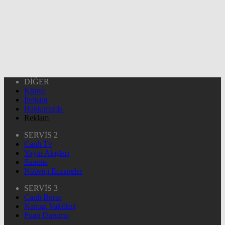
DİĞER
Künye
İletişim
Hakkımızda
Reklam
SERVİS 2
Canlı Tv
Yayın Akışları
Sinema
Nöbetçi Eczaneler
SERVİS 3
Canlı Borsa
Namaz Vakitleri
Puan Durumu