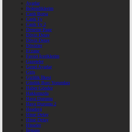
Ayarlar
Beğendiklerim
Canlı Borsa
Canlı Tv
Canlı Tv 2
Deneme Page
Döviz Detay
Döviz Detay
Dövizler
Eczane
Favori İçeriklerim
Gazeteler
Genel Ayarlar
Giriş
Gizlilik İlkesi
Günlük Burç Yorumları
Haber Gönder
Hakkımızda
Hava Durumu
Hava Durumu 2
Header4
Hisse Detay
Hisse Detay
Hisseler
İletişim