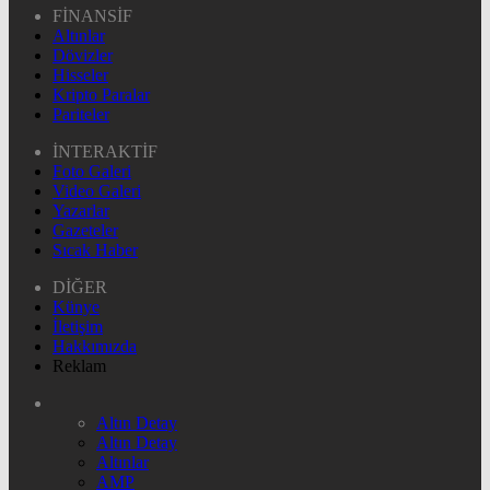
FİNANSİF
Altınlar
Dövizler
Hisseler
Kripto Paralar
Pariteler
İNTERAKTİF
Foto Galeri
Video Galeri
Yazarlar
Gazeteler
Sıcak Haber
DİĞER
Künye
İletişim
Hakkımızda
Reklam
Altın Detay
Altın Detay
Altınlar
AMP