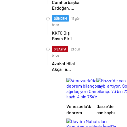
Cumhurbaşkanı
Erdoğan:
Kıbrıs Türk
halkını asla
GÜNDEM
18 gün
yalnız
önce
bırakmayacağız
KKTC Dış
Basın Birliği,
TİMBİR ve
TDGF
3.SAYFA
21 gün
arasında İş
önce
Birliği
Avukat Hilal
protokolü
Akça ile
imzalandı
Avukat Fatih
Albayrak
dünya evine
girdi
Venezuela’da
Gazze’de
deprem
can kaybı
bilançosu
artıyor: Son
ağırlaşıyor:
bilanço 73