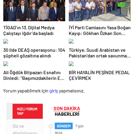
TİGAD’ın 13. Dijital Medya
İYİ Parti Camiasını Yasa Boğan
Çalıştayı Iğdır’da başladı
Kayıp: Gökhan Özkan Son
Yolculuğuna Uğurlandı
30 ilde DEAŞ operasyonu: 104
Türkiye, Suudi Arabistan ve
şüpheli gözaltına alındı
Pakistan’dan ortak savunma
anlaşması
Ali Öğdük Bitpazarı Esnafını
BİR HAYALİN PEŞİNDE PEDAL
Dinledi: “Başımızdakilerin Eli
ÇEVİRMEK
Her Daim Bizim Cebimizde”
Yorum yapabilmek için
giriş
yapmalısınız.
SON DAKİKA
HIZLI YORUM
HABERLERİ
YAP
GÜNDEM
7 gün
önce