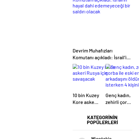
Can kaybı 4
bin 221
bin 734’e
yükseldi
Devrim Muhafızları
Komutanı açıkladı: İsrail’in
hayal dahi edemeyeceği bir
saldırı olacak
10 bin Kuzey
Genç kadın,
Kore askeri
zehirli çorba
Rusya için
ile eski
savaşacak
erkek
KATEGORİNİN
POPÜLERLERİ
arkadaşını
öldürmek
isterken 4
Miçotakis,