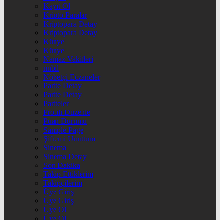
Kayıt Ol
Kripto Paralar
Kriptopara Detay
Kriptopara Detay
Künye
Künye
Namaz Vakitleri
nnbil
Nöbetçi Eczaneler
Parite Detay
Parite Detay
Pariteler
Profili Düzenle
Puan Durumu
Sample Page
Şifremi Unuttum
Sinema
Sinema Detay
Son Dakika
Takip Ettiklerim
Takipçilerim
Üye Giriş
Üye Giriş
Üye Ol
Üye Ol