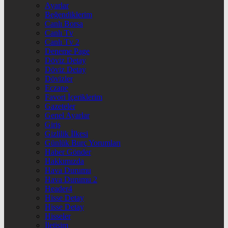
Ayarlar
Beğendiklerim
Canlı Borsa
Canlı Tv
Canlı Tv 2
Deneme Page
Döviz Detay
Döviz Detay
Dövizler
Eczane
Favori İçeriklerim
Gazeteler
Genel Ayarlar
Giriş
Gizlilik İlkesi
Günlük Burç Yorumları
Haber Gönder
Hakkımızda
Hava Durumu
Hava Durumu 2
Header4
Hisse Detay
Hisse Detay
Hisseler
İletişim