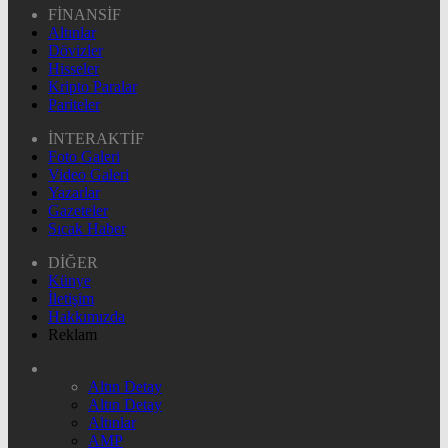
FİNANSİF
Altınlar
Dövizler
Hisseler
Kripto Paralar
Pariteler
İNTERAKTİF
Foto Galeri
Video Galeri
Yazarlar
Gazeteler
Sıcak Haber
DİĞER
Künye
İletişim
Hakkımızda
Reklam
Altın Detay
Altın Detay
Altınlar
AMP