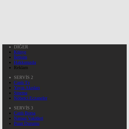
DİĞER
Künye
İletişim
Hakkımızda
Reklam
SERVİS 2
Canlı Tv
Yayın Akışları
Sinema
Nöbetçi Eczaneler
SERVİS 3
Canlı Borsa
Namaz Vakitleri
Puan Durumu