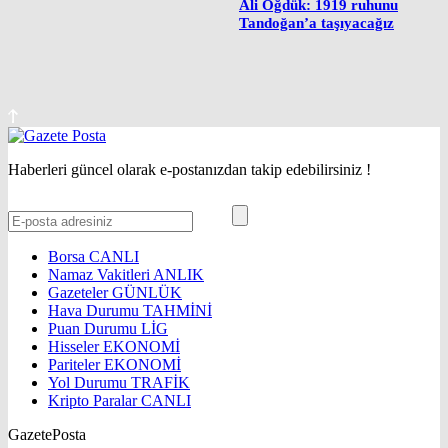
Ali Öğdük: 1919 ruhunu
Tandoğan’a taşıyacağız
Haberleri güncel olarak e-postanızdan takip edebilirsiniz !
Borsa
CANLI
Namaz Vakitleri
ANLIK
Gazeteler
GÜNLÜK
Hava Durumu
TAHMİNİ
Puan Durumu
LİG
Hisseler
EKONOMİ
Pariteler
EKONOMİ
Yol Durumu
TRAFİK
Kripto Paralar
CANLI
GazetePosta