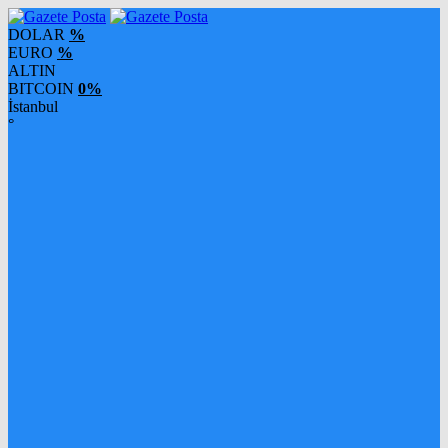
DOLAR
%
EURO
%
ALTIN
BITCOIN
0%
İstanbul
°