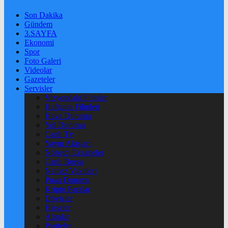
Son Dakika
Gündem
3.SAYFA
Ekonomi
Spor
Foto Galeri
Videolar
Gazeteler
Servisler
Vizyondaki Filmler
Haftanin Filmleri
Hava Durumu
Yol Durumu
Canlı Tv
Yayın Akışları
Nöbetçi Eczaneler
Canlı Borsa
Namaz Vakitleri
Puan Durumu
Kripto Paralar
Dövizler
Hisseler
Altınlar
Pariteler