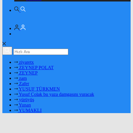
ziyaretx
ZEYNEP POLAT
ZEYNEP
zam
Zafer
YUSUF TÜRKMEN
Yusuf Çolak bu yaza damgasını vuracak
yürüyüş
Yunan
YUMAKLI