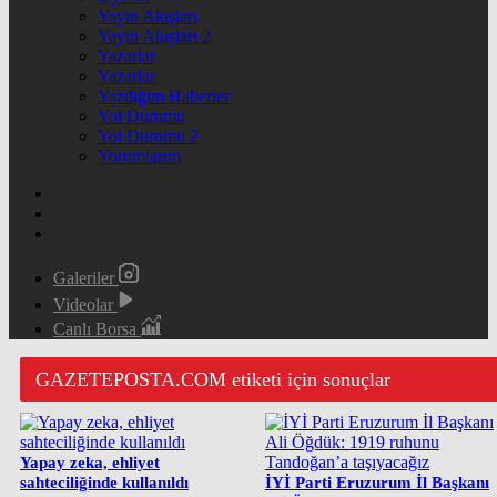
Yayın Akışları
Yayın Akışları 2
Yazarlar
Yazarlar
Yazdığım Haberler
Yol Durumu
Yol Durumu 2
Yorumlarım
Galeriler
Videolar
Canlı Borsa
GAZETEPOSTA.COM etiketi için sonuçlar
Yapay zeka, ehliyet
sahteciliğinde kullanıldı
İYİ Parti Eruzurum İl Başkanı