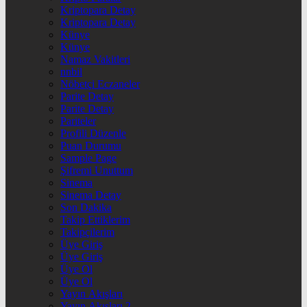
Kriptopara Detay
Kriptopara Detay
Künye
Künye
Namaz Vakitleri
nnbil
Nöbetçi Eczaneler
Parite Detay
Parite Detay
Pariteler
Profili Düzenle
Puan Durumu
Sample Page
Şifremi Unuttum
Sinema
Sinema Detay
Son Dakika
Takip Ettiklerim
Takipçilerim
Üye Giriş
Üye Giriş
Üye Ol
Üye Ol
Yayın Akışları
Yayın Akışları 2