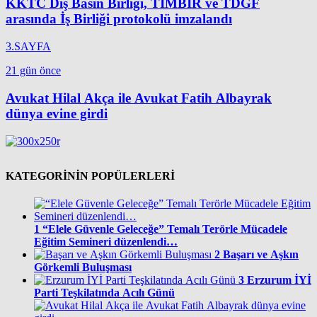
KKTC Dış Basın Birliği, TİMBİR ve TDGF
arasında İş Birliği protokolü imzalandı
3.SAYFA
21 gün önce
Avukat Hilal Akça ile Avukat Fatih Albayrak
dünya evine girdi
KATEGORİNİN POPÜLERLERİ
1
“Elele Güvenle Geleceğe” Temalı Terörle Mücadele
Eğitim Semineri düzenlendi…
2
Başarı ve Aşkın
Görkemli Buluşması
3
Erzurum İYİ
Parti Teşkilatında Acılı Günü