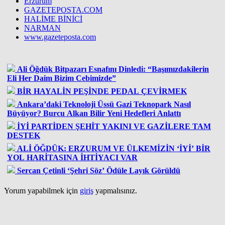
Erzurum
GAZETEPOSTA.COM
HALİME BİNİCİ
NARMAN
www.gazeteposta.com
Ali Öğdük Bitpazarı Esnafını Dinledi: “Başımızdakilerin
Eli Her Daim Bizim Cebimizde”
BİR HAYALİN PEŞİNDE PEDAL ÇEVİRMEK
Ankara’daki Teknoloji Üssü Gazi Teknopark Nasıl
Büyüyor? Burcu Alkan Bilir Yeni Hedefleri Anlattı
İYİ PARTİDEN ŞEHİT YAKINI VE GAZİLERE TAM
DESTEK
ALİ ÖĞDÜK: ERZURUM VE ÜLKEMİZİN ‘İYİ’ BİR
YOL HARİTASINA İHTİYACI VAR
Sercan Çetinli ‘Şehri Söz’ Ödüle Layık Görüldü
Yorum yapabilmek için
giriş
yapmalısınız.