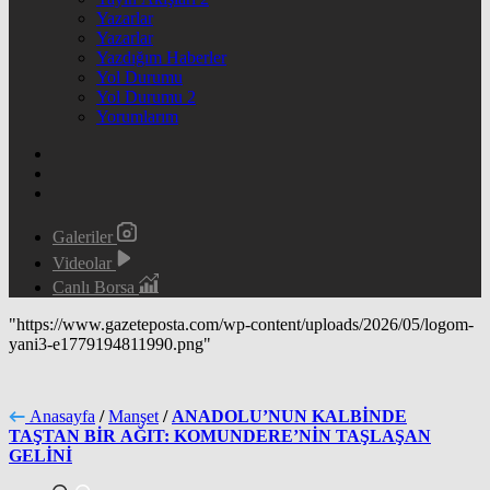
Yazarlar
Yazarlar
Yazdığım Haberler
Yol Durumu
Yol Durumu 2
Yorumlarım
Galeriler
Videolar
Canlı Borsa
"https://www.gazeteposta.com/wp-content/uploads/2026/05/logom-
yani3-e1779194811990.png"
Anasayfa
/
Manşet
/
ANADOLU’NUN KALBİNDE
TAŞTAN BİR AĞIT: KOMUNDERE’NİN TAŞLAŞAN
GELİNİ