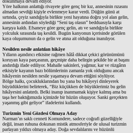
dokunmaya devam ediyor.
Yöre halkının anlattığı rivayete göre genç bir kız, annesinin rızasını
almadan sevdiği kişiyle evlenmeye karar verdi. Düğün günü at
sırtında, çeyiz sandığıyla birlikte yeni hayatına doğru yol alan gelin,
annesinin ardından söylediği “Seni taş olasın” bedduasıyla karşı
karşıya kaldı. Efsaneye göre genç gelin, atı ve sandığıyla birlikte
yolculuk sırasında taş kesildi. Bugün kanyonun içerisinde görülen
kaya oluşumunun da o gelin ve atına ait olduğuna inanılıyor.
Nesilden nesile anlatılan hikâye
Yılların aşındırıcı etkisine rağmen hâlâ dikkat çekici görünümünü
koruyan kaya parçasının, geçmişte daha belirgin şekilde bir at başını
andırdığı ifade ediliyor. Mahalle sakinleri, yağmur, kar ve rüzgârın
etkisiyle kayanın bazı bölümlerinin zamanla yok olduğunu ancak
hikâyenin nesilden nesile yaşamaya devam ettiğini söylüyor.
Bölge halkı, çocukluklarından bu yana bu hikâyeyi dinleyerek
büyüdüklerini belirterek, “Biz küçükken de büyüklerimiz bu gelin
hikâyesini anlatırdı. Belki inanıp inanmamak kişiye kalmış ama bu
taşa her baktığımızda içimizde bir hüzün oluşuyor. Sanki gerçekten
yaşanmış gibi geliyor” ifadelerini kullandı.
Turizmin Yeni Gözdesi Olmaya Aday
Narman’ın saklı cenneti Komundere, sadece coğrafi güzelliğiyle
değil, insan ruhuna dokunan mistik atmosferiyle de ulusal turizmin
parlayan yıldızı olmaya aday. Doğa sevdalılarını ve hüzünlü