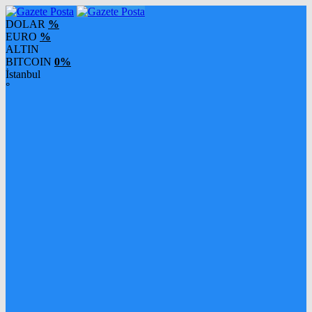
DOLAR
%
EURO
%
ALTIN
BITCOIN
0%
İstanbul
°