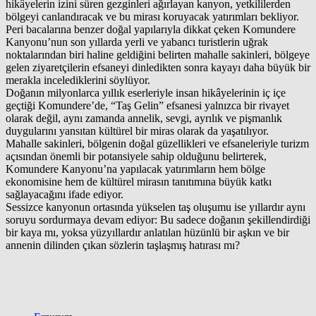
hikâyelerin izini süren gezginleri ağırlayan kanyon, yetkililerden
bölgeyi canlandıracak ve bu mirası koruyacak yatırımları bekliyor.
Peri bacalarına benzer doğal yapılarıyla dikkat çeken Komundere
Kanyonu’nun son yıllarda yerli ve yabancı turistlerin uğrak
noktalarından biri haline geldiğini belirten mahalle sakinleri, bölgeye
gelen ziyaretçilerin efsaneyi dinledikten sonra kayayı daha büyük bir
merakla incelediklerini söylüyor.
Doğanın milyonlarca yıllık eserleriyle insan hikâyelerinin iç içe
geçtiği Komundere’de, “Taş Gelin” efsanesi yalnızca bir rivayet
olarak değil, aynı zamanda annelik, sevgi, ayrılık ve pişmanlık
duygularını yansıtan kültürel bir miras olarak da yaşatılıyor.
Mahalle sakinleri, bölgenin doğal güzellikleri ve efsaneleriyle turizm
açısından önemli bir potansiyele sahip olduğunu belirterek,
Komundere Kanyonu’na yapılacak yatırımların hem bölge
ekonomisine hem de kültürel mirasın tanıtımına büyük katkı
sağlayacağını ifade ediyor.
Sessizce kanyonun ortasında yükselen taş oluşumu ise yıllardır aynı
soruyu sordurmaya devam ediyor: Bu sadece doğanın şekillendirdiği
bir kaya mı, yoksa yüzyıllardır anlatılan hüzünlü bir aşkın ve bir
annenin dilinden çıkan sözlerin taşlaşmış hatırası mı?