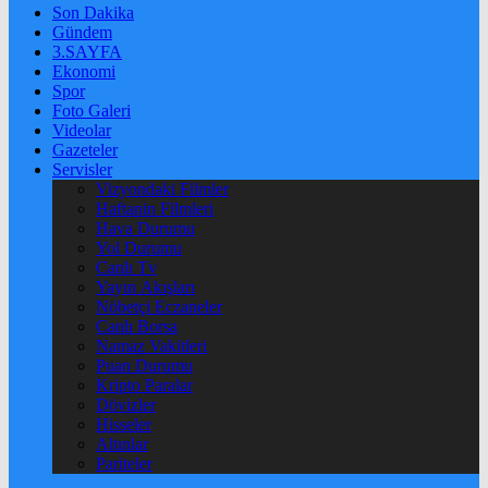
Son Dakika
Gündem
3.SAYFA
Ekonomi
Spor
Foto Galeri
Videolar
Gazeteler
Servisler
Vizyondaki Filmler
Haftanin Filmleri
Hava Durumu
Yol Durumu
Canlı Tv
Yayın Akışları
Nöbetçi Eczaneler
Canlı Borsa
Namaz Vakitleri
Puan Durumu
Kripto Paralar
Dövizler
Hisseler
Altınlar
Pariteler