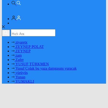
ziyaretx
ZEYNEP POLAT
ZEYNEP
zam
Zafer
YUSUF TÜRKMEN
Yusuf Çolak bu yaza damgasını vuracak
yürüyüş
Yunan
YUMAKLI