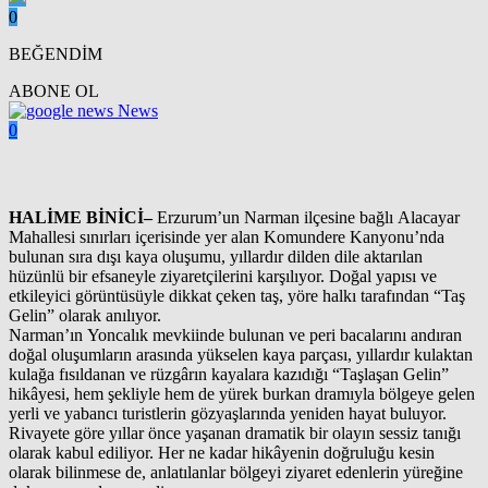
0
BEĞENDİM
ABONE OL
News
0
HALİME BİNİCİ–
Erzurum’un Narman ilçesine bağlı Alacayar
Mahallesi sınırları içerisinde yer alan Komundere Kanyonu’nda
bulunan sıra dışı kaya oluşumu, yıllardır dilden dile aktarılan
hüzünlü bir efsaneyle ziyaretçilerini karşılıyor. Doğal yapısı ve
etkileyici görüntüsüyle dikkat çeken taş, yöre halkı tarafından “Taş
Gelin” olarak anılıyor.
Narman’ın Yoncalık mevkiinde bulunan ve peri bacalarını andıran
doğal oluşumların arasında yükselen kaya parçası, yıllardır kulaktan
kulağa fısıldanan ve rüzgârın kayalara kazıdığı “Taşlaşan Gelin”
hikâyesi, hem şekliyle hem de yürek burkan dramıyla bölgeye gelen
yerli ve yabancı turistlerin gözyaşlarında yeniden hayat buluyor.
Rivayete göre yıllar önce yaşanan dramatik bir olayın sessiz tanığı
olarak kabul ediliyor. Her ne kadar hikâyenin doğruluğu kesin
olarak bilinmese de, anlatılanlar bölgeyi ziyaret edenlerin yüreğine