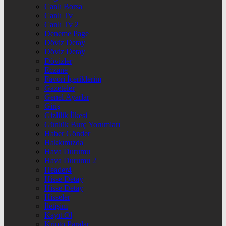
Canlı Borsa
Canlı Tv
Canlı Tv 2
Deneme Page
Döviz Detay
Döviz Detay
Dövizler
Eczane
Favori İçeriklerim
Gazeteler
Genel Ayarlar
Giriş
Gizlilik İlkesi
Günlük Burç Yorumları
Haber Gönder
Hakkımızda
Hava Durumu
Hava Durumu 2
Header4
Hisse Detay
Hisse Detay
Hisseler
İletişim
Kayıt Ol
Kripto Paralar