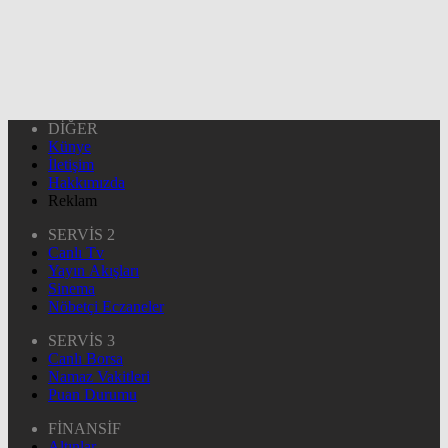
DİĞER
Künye
İletişim
Hakkımızda
Reklam
SERVİS 2
Canlı Tv
Yayın Akışları
Sinema
Nöbetçi Eczaneler
SERVİS 3
Canlı Borsa
Namaz Vakitleri
Puan Durumu
FİNANSİF
Altınlar