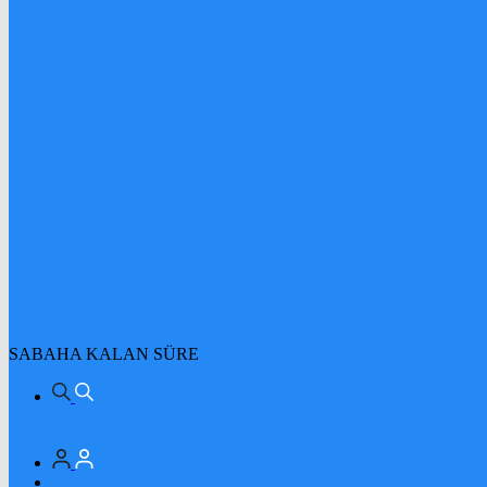
SABAHA KALAN SÜRE