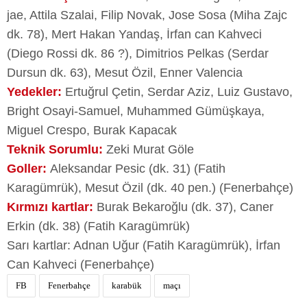
jae, Attila Szalai, Filip Novak, Jose Sosa (Miha Zajc
dk. 78), Mert Hakan Yandaş, İrfan can Kahveci
(Diego Rossi dk. 86 ?), Dimitrios Pelkas (Serdar
Dursun dk. 63), Mesut Özil, Enner Valencia
Yedekler:
Ertuğrul Çetin, Serdar Aziz, Luiz Gustavo,
Bright Osayi-Samuel, Muhammed Gümüşkaya,
Miguel Crespo, Burak Kapacak
Teknik Sorumlu:
Zeki Murat Göle
Goller:
Aleksandar Pesic (dk. 31) (Fatih
Karagümrük), Mesut Özil (dk. 40 pen.) (Fenerbahçe)
Kırmızı kartlar:
Burak Bekaroğlu (dk. 37), Caner
Erkin (dk. 38) (Fatih Karagümrük)
Sarı kartlar: Adnan Uğur (Fatih Karagümrük), İrfan
Can Kahveci (Fenerbahçe)
FB
Fenerbahçe
karabük
maçı