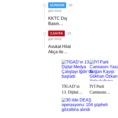
Kıbrıs Türk
GÜNDEM
20
halkını asla
yalnız
gün önce
bırakmayacağız
KKTC Dış
Basın
Birliği,
3.SAYFA
23
TİMBİR ve
TDGF
gün önce
arasında İş
Avukat Hilal
Birliği
Akça ile
protokolü
Avukat Fatih
imzalandı
Albayrak
dünya evine
girdi
TİGAD’ın
İYİ Parti
13. Dijital
Camiasını
Medya
Yasa Boğan
Çalıştayı
Kayıp:
Iğdır’da
Gökhan
başladı
Özkan Son