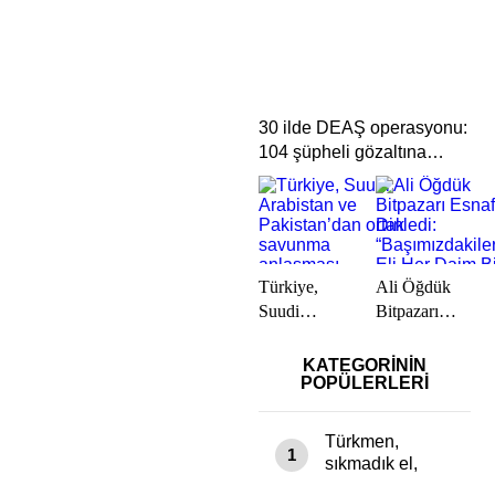
Yolculuğuna
Uğurlandı
30 ilde DEAŞ operasyonu:
104 şüpheli gözaltına
alındı
Türkiye,
Ali Öğdük
Suudi
Bitpazarı
Arabistan ve
Esnafını
Pakistan’dan
Dinledi:
KATEGORİNİN
POPÜLERLERİ
ortak
“Başımızdakileri
savunma
Eli Her Daim
anlaşması
Bizim
Türkmen,
1
Cebimizde”
sıkmadık el,
girmedik gönül