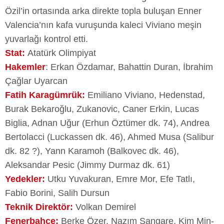
Özil’in ortasında arka direkte topla buluşan Enner
Valencia’nın kafa vuruşunda kaleci Viviano meşin
yuvarlağı kontrol etti.
Stat:
Atatürk Olimpiyat
Hakemler
: Erkan Özdamar, Bahattin Duran, İbrahim
Çağlar Uyarcan
Fatih Karagümrük:
Emiliano Viviano, Hedenstad,
Burak Bekaroğlu, Zukanovic, Caner Erkin, Lucas
Biglia, Adnan Uğur (Erhun Öztümer dk. 74), Andrea
Bertolacci (Luckassen dk. 46), Ahmed Musa (Salibur
dk. 82 ?), Yann Karamoh (Balkovec dk. 46),
Aleksandar Pesic (Jimmy Durmaz dk. 61)
Yedekler:
Utku Yuvakuran, Emre Mor, Efe Tatlı,
Fabio Borini, Salih Dursun
Teknik Direktör:
Volkan Demirel
Fenerbahçe:
Berke Özer, Nazım Sangare, Kim Min-