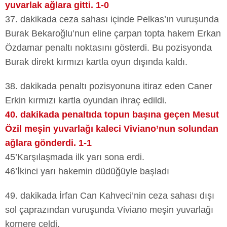
yuvarlak ağlara gitti. 1-0
37. dakikada ceza sahası içinde Pelkas’ın vuruşunda
Burak Bekaroğlu’nun eline çarpan topta hakem Erkan
Özdamar penaltı noktasını gösterdi. Bu pozisyonda
Burak direkt kırmızı kartla oyun dışında kaldı.
38. dakikada penaltı pozisyonuna itiraz eden Caner
Erkin kırmızı kartla oyundan ihraç edildi.
40. dakikada penaltıda topun başına geçen Mesut
Özil meşin yuvarlağı kaleci Viviano’nun solundan
ağlara gönderdi. 1-1
45’Karşılaşmada ilk yarı sona erdi.
46’İkinci yarı hakemin düdüğüyle başladı
49. dakikada İrfan Can Kahveci’nin ceza sahası dışı
sol çaprazından vuruşunda Viviano meşin yuvarlağı
kornere çeldi.