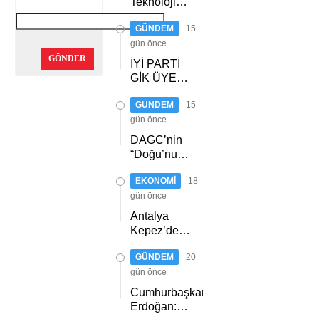
Teknoloji
Üssü Gazi
GÜNDEM
15
Teknopark
Nasıl
gün önce
Büyüyor?
GÖNDER
İYİ PARTİ
Burcu Alkan
GİK ÜYESİ
Bilir Yeni
ACUR,
Hedefleri
GÜNDEM
15
ERZURUM’DA
Anlattı
PARTİLİLERLE
gün önce
BULUŞTU
DAGC’nin
“Doğu’nun
Medya
EKONOMİ
18
Oscarları”
sahiplerini
gün önce
buldu
Antalya
Kepez’de
orman
GÜNDEM
20
yangını
gün önce
Cumhurbaşkanı
Erdoğan: