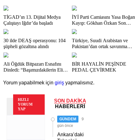
TİGAD’ın 13. Dijital Medya
İYİ Parti Camiasını Yasa Boğan
Çalıştayı Iğdır’da başladı
Kayıp: Gökhan Özkan Son
Yolculuğuna Uğurlandı
30 ilde DEAŞ operasyonu: 104
Türkiye, Suudi Arabistan ve
şüpheli gözaltına alındı
Pakistan’dan ortak savunma
anlaşması
Ali Öğdük Bitpazarı Esnafını
BİR HAYALİN PEŞİNDE
Dinledi: “Başımızdakilerin Eli
PEDAL ÇEVİRMEK
Her Daim Bizim Cebimizde”
Yorum yapabilmek için
giriş
yapmalısınız.
HIZLI
SON DAKİKA
YORUM
HABERLERİ
YAP
GÜNDEM
9
gün önce
Ankara’daki