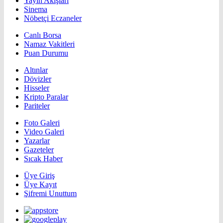
Yayın Akışları
Sinema
Nöbetçi Eczaneler
Canlı Borsa
Namaz Vakitleri
Puan Durumu
Altınlar
Dövizler
Hisseler
Kripto Paralar
Pariteler
Foto Galeri
Video Galeri
Yazarlar
Gazeteler
Sıcak Haber
Üye Giriş
Üye Kayıt
Şifremi Unuttum