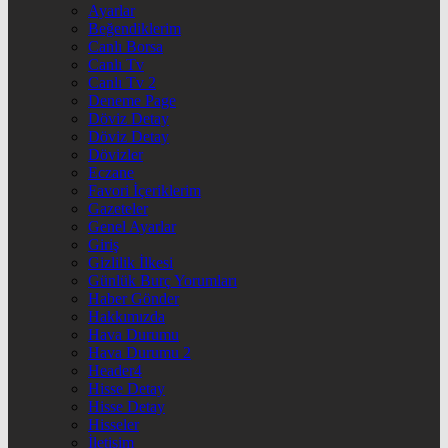
Ayarlar
Beğendiklerim
Canlı Borsa
Canlı Tv
Canlı Tv 2
Deneme Page
Döviz Detay
Döviz Detay
Dövizler
Eczane
Favori İçeriklerim
Gazeteler
Genel Ayarlar
Giriş
Gizlilik İlkesi
Günlük Burç Yorumları
Haber Gönder
Hakkımızda
Hava Durumu
Hava Durumu 2
Header4
Hisse Detay
Hisse Detay
Hisseler
İletişim