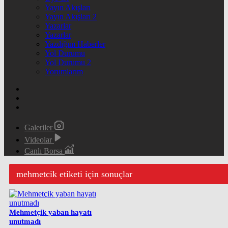
Yayın Akışları
Yayın Akışları 2
Yazarlar
Yazarlar
Yazdığım Haberler
Yol Durumu
Yol Durumu 2
Yorumlarım
Galeriler
Videolar
Canlı Borsa
mehmetcik etiketi için sonuçlar
Mehmetçik yaban hayatı
unutmadı