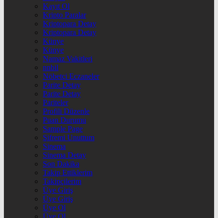
Kayıt Ol
Kripto Paralar
Kriptopara Detay
Kriptopara Detay
Künye
Künye
Namaz Vakitleri
nnbil
Nöbetçi Eczaneler
Parite Detay
Parite Detay
Pariteler
Profili Düzenle
Puan Durumu
Sample Page
Şifremi Unuttum
Sinema
Sinema Detay
Son Dakika
Takip Ettiklerim
Takipçilerim
Üye Giriş
Üye Giriş
Üye Ol
Üye Ol