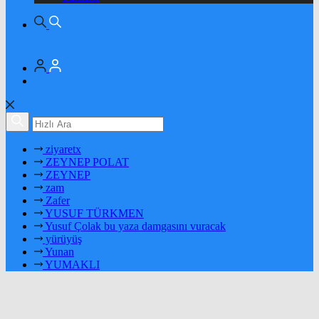
ziyaretx
ZEYNEP POLAT
ZEYNEP
zam
Zafer
YUSUF TÜRKMEN
Yusuf Çolak bu yaza damgasını vuracak
yürüyüş
Yunan
YUMAKLI