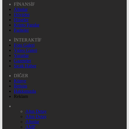
FİNANSİF
Altınlar
Dövizler
Hisseler
Kripto Paralar
Pariteler
İNTERAKTİF
Foto Galeri
Video Galeri
Yazarlar
Gazeteler
Sıcak Haber
DİĞER
Künye
İletişim
Hakkımızda
Reklam
Altın Detay
Altın Detay
Altınlar
AMP