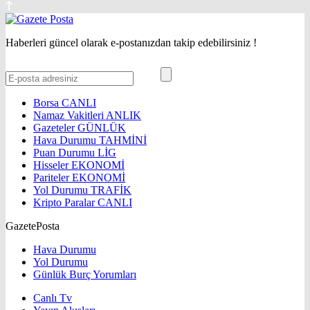
Haberleri güncel olarak e-postanızdan takip edebilirsiniz !
Borsa
CANLI
Namaz Vakitleri
ANLIK
Gazeteler
GÜNLÜK
Hava Durumu
TAHMİNİ
Puan Durumu
LİG
Hisseler
EKONOMİ
Pariteler
EKONOMİ
Yol Durumu
TRAFİK
Kripto Paralar
CANLI
GazetePosta
Hava Durumu
Yol Durumu
Günlük Burç Yorumları
Canlı Tv