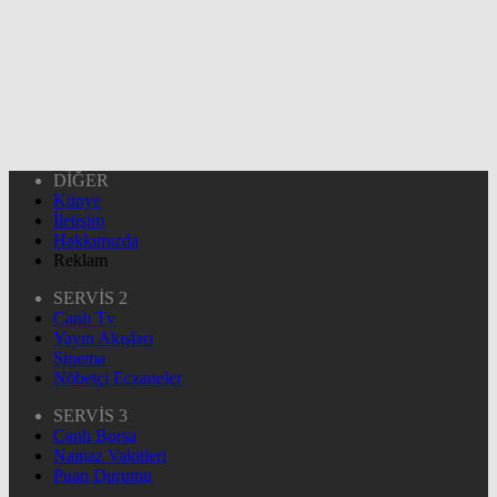
DİĞER
Künye
İletişim
Hakkımızda
Reklam
SERVİS 2
Canlı Tv
Yayın Akışları
Sinema
Nöbetçi Eczaneler
SERVİS 3
Canlı Borsa
Namaz Vakitleri
Puan Durumu