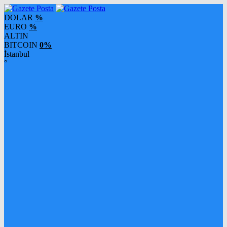
DOLAR
%
EURO
%
ALTIN
BITCOIN
0%
İstanbul
°