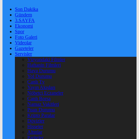
Son Dakika
Gündem
3.SAYFA
Ekonomi
Spor
Foto Galeri
Videolar
Gazeteler
Servisler
Vizyondaki Filmler
Haftanin Filmleri
Hava Durumu
Yol Durumu
Canlı Tv
Yayın Akışları
Nöbetçi Eczaneler
Canlı Borsa
Namaz Vakitleri
Puan Durumu
Kripto Paralar
Dövizler
Hisseler
Altınlar
Pariteler