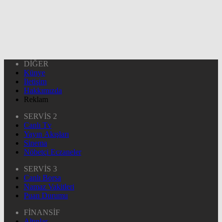
DİĞER
Künye
İletişim
Hakkımızda
Reklam
SERVİS 2
Canlı Tv
Yayın Akışları
Sinema
Nöbetçi Eczaneler
SERVİS 3
Canlı Borsa
Namaz Vakitleri
Puan Durumu
FİNANSİF
Altınlar