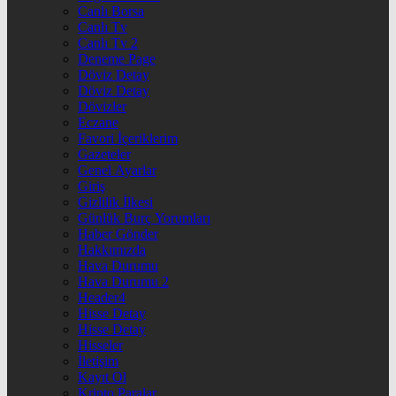
Canlı Borsa
Canlı Tv
Canlı Tv 2
Deneme Page
Döviz Detay
Döviz Detay
Dövizler
Eczane
Favori İçeriklerim
Gazeteler
Genel Ayarlar
Giriş
Gizlilik İlkesi
Günlük Burç Yorumları
Haber Gönder
Hakkımızda
Hava Durumu
Hava Durumu 2
Header4
Hisse Detay
Hisse Detay
Hisseler
İletişim
Kayıt Ol
Kripto Paralar