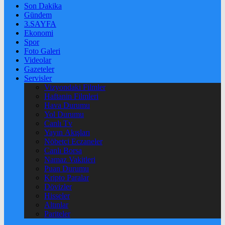
Son Dakika
Gündem
3.SAYFA
Ekonomi
Spor
Foto Galeri
Videolar
Gazeteler
Servisler
Vizyondaki Filmler
Haftanin Filmleri
Hava Durumu
Yol Durumu
Canlı Tv
Yayın Akışları
Nöbetçi Eczaneler
Canlı Borsa
Namaz Vakitleri
Puan Durumu
Kripto Paralar
Dövizler
Hisseler
Altınlar
Pariteler