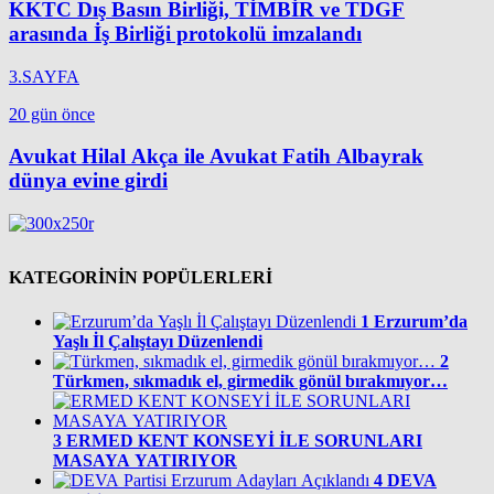
KKTC Dış Basın Birliği, TİMBİR ve TDGF
arasında İş Birliği protokolü imzalandı
3.SAYFA
20 gün önce
Avukat Hilal Akça ile Avukat Fatih Albayrak
dünya evine girdi
KATEGORİNİN POPÜLERLERİ
1
Erzurum’da
Yaşlı İl Çalıştayı Düzenlendi
2
Türkmen, sıkmadık el, girmedik gönül bırakmıyor…
3
ERMED KENT KONSEYİ İLE SORUNLARI
MASAYA YATIRIYOR
4
DEVA