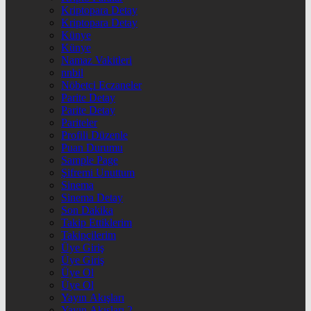
Kriptopara Detay
Kriptopara Detay
Künye
Künye
Namaz Vakitleri
nnbil
Nöbetçi Eczaneler
Parite Detay
Parite Detay
Pariteler
Profili Düzenle
Puan Durumu
Sample Page
Şifremi Unuttum
Sinema
Sinema Detay
Son Dakika
Takip Ettiklerim
Takipçilerim
Üye Giriş
Üye Giriş
Üye Ol
Üye Ol
Yayın Akışları
Yayın Akışları 2