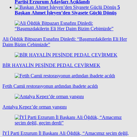
Partisi Erzurum Adayları Açıklandı
5
Başkan Ahmet İşleyen’den Siyasete Güçlü Dönüş
Ali Öğdük Bitpazarı Esnafını Dinledi: “Başımızdakilerin Eli Her
Daim Bizim Cebimizde”
BİR HAYALİN PEŞİNDE PEDAL ÇEVİRMEK
Fetih Camii restorasyonun ardından ibadete açıldı
Antalya Kepez’de orman yangını
İYİ Parti Erzurum İl Başkanı Ali Öğdük, “Amacımız seçim değil,