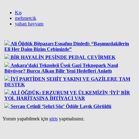
Kış
mehmetcik
yaban hayvanı
Ali Öğdük Bitpazarı Esnafını Dinledi: “Başımızdakilerin
Eli Her Daim Bizim Cebimizde”
BİR HAYALİN PEŞİNDE PEDAL ÇEVİRMEK
Ankara’daki Teknoloji Üssü Gazi Teknopark Nasıl
Büyüyor? Burcu Alkan Bilir Yeni Hedefleri Anlattı
İYİ PARTİDEN ŞEHİT YAKINI VE GAZİLERE TAM
DESTEK
ALİ ÖĞDÜK: ERZURUM VE ÜLKEMİZİN ‘İYİ’ BİR
YOL HARİTASINA İHTİYACI VAR
Sercan Çetinli ‘Şehri Söz’ Ödüle Layık Görüldü
Yorum yapabilmek için
giriş
yapmalısınız.