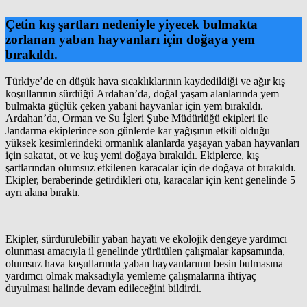
Çetin kış şartları nedeniyle yiyecek bulmakta
zorlanan yaban hayvanları için doğaya yem
bırakıldı.
Türkiye’de en düşük hava sıcaklıklarının kaydedildiği ve ağır kış
koşullarının sürdüğü Ardahan’da, doğal yaşam alanlarında yem
bulmakta güçlük çeken yabani hayvanlar için yem bırakıldı.
Ardahan’da, Orman ve Su İşleri Şube Müdürlüğü ekipleri ile
Jandarma ekiplerince son günlerde kar yağışının etkili olduğu
yüksek kesimlerindeki ormanlık alanlarda yaşayan yaban hayvanları
için sakatat, ot ve kuş yemi doğaya bırakıldı. Ekiplerce, kış
şartlarından olumsuz etkilenen karacalar için de doğaya ot bırakıldı.
Ekipler, beraberinde getirdikleri otu, karacalar için kent genelinde 5
ayrı alana bıraktı.
Ekipler, sürdürülebilir yaban hayatı ve ekolojik dengeye yardımcı
olunması amacıyla il genelinde yürütülen çalışmalar kapsamında,
olumsuz hava koşullarında yaban hayvanlarının besin bulmasına
yardımcı olmak maksadıyla yemleme çalışmalarına ihtiyaç
duyulması halinde devam edileceğini bildirdi.