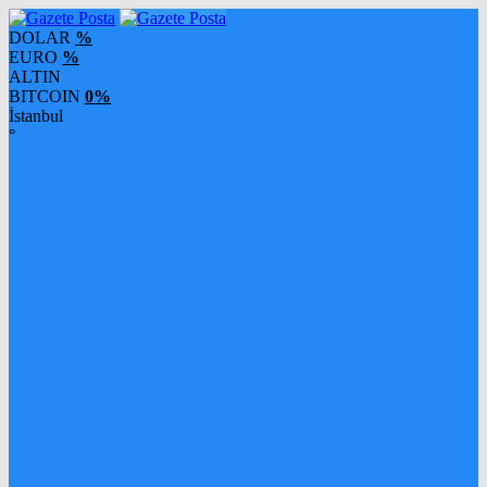
DOLAR
%
EURO
%
ALTIN
BITCOIN
0%
İstanbul
°