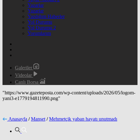
Yazarlar
Yazarlar
Yazdığım Haberler
Yol Durumu
Yol Durumu 2
Yorumlarım
Galeriler
Videolar
Canlı Borsa
"https://www.gazeteposta.com/wp-content/uploads/2026/05/logom-
yani3-e1779194811990.png"
Anasayfa
/
Manşet
/
Mehmetçik yaban hayatı unutmadı