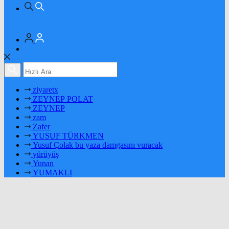
ziyaretx
ZEYNEP POLAT
ZEYNEP
zam
Zafer
YUSUF TÜRKMEN
Yusuf Çolak bu yaza damgasını vuracak
yürüyüş
Yunan
YUMAKLI