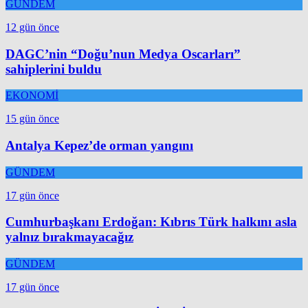
GÜNDEM
12 gün önce
DAGC’nin “Doğu’nun Medya Oscarları”
sahiplerini buldu
EKONOMİ
15 gün önce
Antalya Kepez’de orman yangını
GÜNDEM
17 gün önce
Cumhurbaşkanı Erdoğan: Kıbrıs Türk halkını asla
yalnız bırakmayacağız
GÜNDEM
17 gün önce