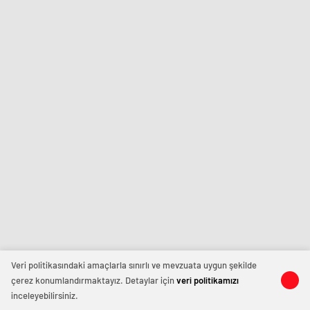
Veri politikasındaki amaçlarla sınırlı ve mevzuata uygun şekilde
çerez konumlandırmaktayız. Detaylar için
veri politikamızı
inceleyebilirsiniz.