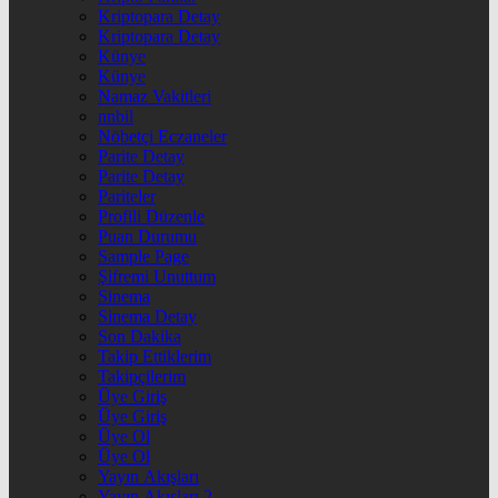
Kriptopara Detay
Kriptopara Detay
Künye
Künye
Namaz Vakitleri
nnbil
Nöbetçi Eczaneler
Parite Detay
Parite Detay
Pariteler
Profili Düzenle
Puan Durumu
Sample Page
Şifremi Unuttum
Sinema
Sinema Detay
Son Dakika
Takip Ettiklerim
Takipçilerim
Üye Giriş
Üye Giriş
Üye Ol
Üye Ol
Yayın Akışları
Yayın Akışları 2