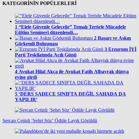
KATEGORİNİN POPÜLERLERİ
1
“Elele Güvenle Geleceğe” Temalı Terörle Mücadele
Eğitim Semineri düzenlendi…
2
Başarı ve Aşkın
Görkemli Buluşması
3
Erzurum İYİ
Parti Teşkilatında Acılı Günü
4
Avukat Hilal Akça ile Avukat Fatih Albayrak dünya
evine girdi
5
‘DERS SADECE SINIFTA DEĞİL SAHADA DA
YAPILIR’
Sercan Çetinli ‘Şehri Söz’ Ödüle Layık Görüldü