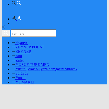
ziyaretx
ZEYNEP POLAT
ZEYNEP
zam
Zafer
YUSUF TÜRKMEN
Yusuf Çolak bu yaza damgasını vuracak
yürüyüş
Yunan
YUMAKLI