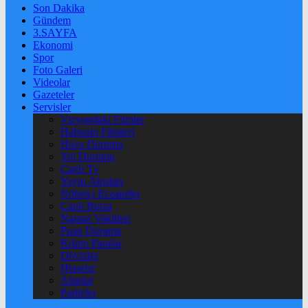
Son Dakika
Gündem
3.SAYFA
Ekonomi
Spor
Foto Galeri
Videolar
Gazeteler
Servisler
Vizyondaki Filmler
Haftanin Filmleri
Hava Durumu
Yol Durumu
Canlı Tv
Yayın Akışları
Nöbetçi Eczaneler
Canlı Borsa
Namaz Vakitleri
Puan Durumu
Kripto Paralar
Dövizler
Hisseler
Altınlar
Pariteler