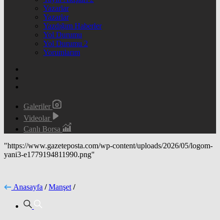
Yazarlar
Yazarlar
Yazdığım Haberler
Yol Durumu
Yol Durumu 2
Yorumlarım
Galeriler
Videolar
Canlı Borsa
"https://www.gazeteposta.com/wp-content/uploads/2026/05/logom-
yani3-e1779194811990.png"
Anasayfa
/
Manşet
/