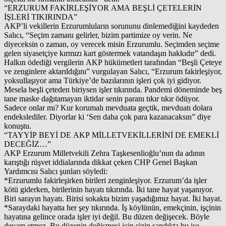
“ERZURUM FAKİRLEŞİYOR AMA BEŞLİ ÇETELERİN
İŞLERİ TIKIRINDA”
AKP’li vekillerin Erzurumluların sorununu dinlemediğini kaydeden
Salıcı, “Seçim zamanı gelirler, bizim partimize oy verin. Ne
diyeceksin o zaman, oy verecek misin Erzurumlu. Seçimden seçime
gelen siyasetçiye kırmızı kart göstermek vatandaşın hakkıdır” dedi.
Halkın ödediği vergilerin AKP hükümetleri tarafından “Beşli Çeteye
ve zenginlere aktarıldığını” vurgulayan Salıcı, “Erzurum fakirleşiyor,
yoksullaşıyor ama Türkiye’de bazılarının işleri çok iyi gidiyor.
Mesela beşli çeteden biriysen işler tıkırında. Pandemi döneminde beş
tane maske dağıtamayan iktidar senin paranı tıkır tıkır ödüyor.
Sadece onlar mı? Kur korumalı mevduata geçtik, mevduatı dolara
endekslediler. Diyorlar ki ‘Sen daha çok para kazanacaksın” diye
konuştu.
“TAYYİP BEYİ DE AKP MİLLETVEKİLLERİNİ DE EMEKLİ
DECEĞİZ…”
AKP Erzurum Milletvekili Zehra Taşkesenlioğlu’nun da adının
karıştığı rüşvet iddialarında dikkat çeken CHP Genel Başkan
Yardımcısı Salıcı şunları söyledi:
*Erzurumlu fakirleşirken birileri zenginleşiyor. Erzurum’da işler
kötü giderken, birilerinin hayatı tıkırında. İki tane hayat yaşanıyor.
Biri sarayın hayatı. Birisi sokakta bizim yaşadığımız hayat. İki hayat.
*Saraydaki hayatta her şey tıkırında. İş köylünün, emekçinin, işçinin
hayatına gelince orada işler iyi değil. Bu düzen değişecek. Böyle
devam etmez. Bu düzenin değişmesi için sizin sandıkta bu işe