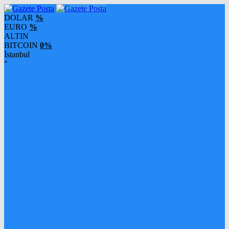
DOLAR
%
EURO
%
ALTIN
BITCOIN
0%
İstanbul
°