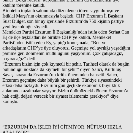
katılım törenine katıldı.
Bir otelin toplantı salonunda düzenlenen tören saygı duruşu ve
İstiklal Marşı’nın okunmasıyla başladı. CHP Erzurum İl Başkanı
Suat Dülger, son bir ay içerisinde Erzurum’da 750 kişinin partiye
yeni üye olduğu söyledi.
Memleket Partisi Erzurum İl Başkanlığı’ndan istifa eden Serhat Can
Eş de ilçe teşkilatları ile birlikte CHP’ye katıldı. Memleket
Partisi’nden istifa eden Eş, yaptığı konuşmada, “Ben ve
arkadaşlarım CHP’ye üye oluyoruz. Geçmişte yol ayrılığı yaşadığım
partime geri dönmenin mutluluğunu yaşıyorum. Çok çalışacağız,
başaracağız” dedi.
“Erzurum bizim için çok kıymetli bir şehir. Tarihsel olarak da bugün
bulunduğu noktada da kıymetli bir şehir” diyen Salıcı, Kurtuluş
Savaşı sırasında Erzurum’un kritik öneminden bahsetti. Salıcı,
Erzurum geçmişte daha büyük bir şehirdi. Türkiye siyasetindeki
etkisi daha fazlaydı. Erzurum gün geçtikte ekonomik büyüklük
anlamında azalmalar yaşıyor. Bizim önümüzdeki dönem Erzurum’a
hak ettiği değeri verecek bir siyaset izlememiz gerekiyor” diye
konuştu.
“ERZURUM’DA İŞLER İYİ GİTMİYOR, NÜFUSU HIZLA
AZALIYOR”