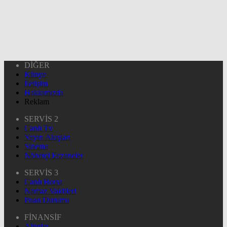
DİĞER
Künye
İletişim
Hakkımızda
Reklam
SERVİS 2
Canlı Tv
Yayın Akışları
Sinema
Nöbetçi Eczaneler
SERVİS 3
Canlı Borsa
Namaz Vakitleri
Puan Durumu
FİNANSİF
Altınlar