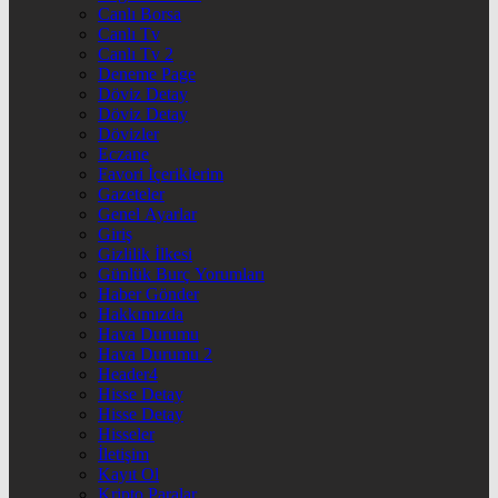
Canlı Borsa
Canlı Tv
Canlı Tv 2
Deneme Page
Döviz Detay
Döviz Detay
Dövizler
Eczane
Favori İçeriklerim
Gazeteler
Genel Ayarlar
Giriş
Gizlilik İlkesi
Günlük Burç Yorumları
Haber Gönder
Hakkımızda
Hava Durumu
Hava Durumu 2
Header4
Hisse Detay
Hisse Detay
Hisseler
İletişim
Kayıt Ol
Kripto Paralar