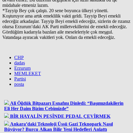
müdahale etmeniz lazım.
*Tayyip Bey çok çalıştı. 20 sene boyunca ülkeyi yönetti.
Koşturuyor ama artık emeklilik vakti geldi. Tayyip Beyi emekli
edeceğiz arkadaşlar. Tayyip Beyi emekli edeceğiz, sizlerin de rızanız
olursa Erzurum’daki AK Parti milletvekillerini de emekli edeceğiz.
Gördüğüm kadarıyla bazıları aile meseleleriyle çok meşgul.
Vatandaşa ayıracak vakitleri yok. Onları da emekli edeceğiz.
CHP
dadaş
Erzurum
MEMLEKET
Partisi
posta
Ali Öğdük Bitpazarı Esnafını Dinledi: “Başımızdakilerin
Eli Her Daim Bizim Cebimizde”
BİR HAYALİN PEŞİNDE PEDAL ÇEVİRMEK
Ankara’daki Teknoloji Üssü Gazi Teknopark Nasıl
Büyüyor? Burcu Alkan Bilir Yeni Hedefleri Anlattı