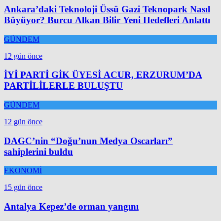
Ankara’daki Teknoloji Üssü Gazi Teknopark Nasıl
Büyüyor? Burcu Alkan Bilir Yeni Hedefleri Anlattı
GÜNDEM
12 gün önce
İYİ PARTİ GİK ÜYESİ ACUR, ERZURUM’DA
PARTİLİLERLE BULUŞTU
GÜNDEM
12 gün önce
DAGC’nin “Doğu’nun Medya Oscarları”
sahiplerini buldu
EKONOMİ
15 gün önce
Antalya Kepez’de orman yangını