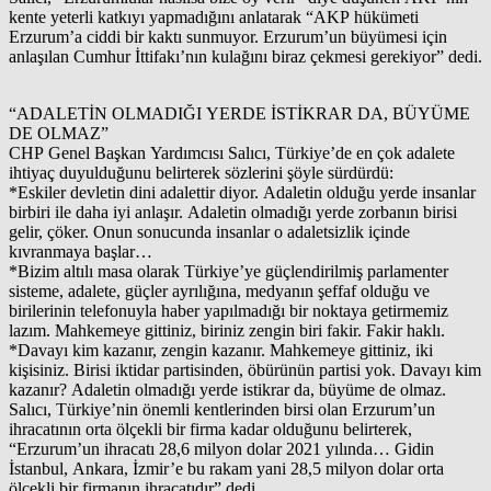
kente yeterli katkıyı yapmadığını anlatarak “AKP hükümeti
Erzurum’a ciddi bir kaktı sunmuyor. Erzurum’un büyümesi için
anlaşılan Cumhur İttifakı’nın kulağını biraz çekmesi gerekiyor” dedi.
“ADALETİN OLMADIĞI YERDE İSTİKRAR DA, BÜYÜME
DE OLMAZ”
CHP Genel Başkan Yardımcısı Salıcı, Türkiye’de en çok adalete
ihtiyaç duyulduğunu belirterek sözlerini şöyle sürdürdü:
*Eskiler devletin dini adalettir diyor. Adaletin olduğu yerde insanlar
birbiri ile daha iyi anlaşır. Adaletin olmadığı yerde zorbanın birisi
gelir, çöker. Onun sonucunda insanlar o adaletsizlik içinde
kıvranmaya başlar…
*Bizim altılı masa olarak Türkiye’ye güçlendirilmiş parlamenter
sisteme, adalete, güçler ayrılığına, medyanın şeffaf olduğu ve
birilerinin telefonuyla haber yapılmadığı bir noktaya getirmemiz
lazım. Mahkemeye gittiniz, biriniz zengin biri fakir. Fakir haklı.
*Davayı kim kazanır, zengin kazanır. Mahkemeye gittiniz, iki
kişisiniz. Birisi iktidar partisinden, öbürünün partisi yok. Davayı kim
kazanır? Adaletin olmadığı yerde istikrar da, büyüme de olmaz.
Salıcı, Türkiye’nin önemli kentlerinden birsi olan Erzurum’un
ihracatının orta ölçekli bir firma kadar olduğunu belirterek,
“Erzurum’un ihracatı 28,6 milyon dolar 2021 yılında… Gidin
İstanbul, Ankara, İzmir’e bu rakam yani 28,5 milyon dolar orta
ölçekli bir firmanın ihracatıdır” dedi.