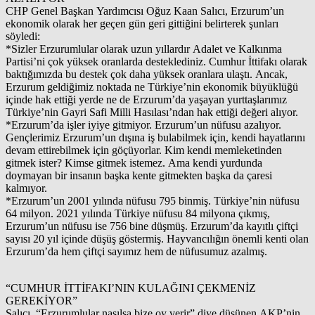
CHP Genel Başkan Yardımcısı Oğuz Kaan Salıcı, Erzurum’un
ekonomik olarak her geçen gün geri gittiğini belirterek şunları
söyledi:
*Sizler Erzurumlular olarak uzun yıllardır Adalet ve Kalkınma
Partisi’ni çok yüksek oranlarda desteklediniz. Cumhur İttifakı olarak
baktığımızda bu destek çok daha yüksek oranlara ulaştı. Ancak,
Erzurum geldiğimiz noktada ne Türkiye’nin ekonomik büyüklüğü
içinde hak ettiği yerde ne de Erzurum’da yaşayan yurttaşlarımız
Türkiye’nin Gayri Safi Milli Hasılası’ndan hak ettiği değeri alıyor.
*Erzurum’da işler iyiye gitmiyor. Erzurum’un nüfusu azalıyor.
Gençlerimiz Erzurum’un dışına iş bulabilmek için, kendi hayatlarını
devam ettirebilmek için göçüyorlar. Kim kendi memleketinden
gitmek ister? Kimse gitmek istemez. Ama kendi yurdunda
doymayan bir insanın başka kente gitmekten başka da çaresi
kalmıyor.
*Erzurum’un 2001 yılında nüfusu 795 binmiş. Türkiye’nin nüfusu
64 milyon. 2021 yılında Türkiye nüfusu 84 milyona çıkmış,
Erzurum’un nüfusu ise 756 bine düşmüş. Erzurum’da kayıtlı çiftçi
sayısı 20 yıl içinde düşüş göstermiş. Hayvancılığın önemli kenti olan
Erzurum’da hem çiftçi sayımız hem de nüfusumuz azalmış.
“CUMHUR İTTİFAKI’NIN KULAĞINI ÇEKMENİZ
GEREKİYOR”
Salıcı, “Erzurumlular nasılsa bize oy verir” diye düşünen AKP’nin