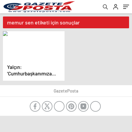
memur sen etiketi için sonuçlar
Yalçın:
‘Cumhurbaşkanımıza,
kamu görevlilerine ek
zam beklentimizi
GazetePosta
aktardık’