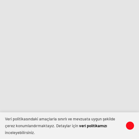
Veri politikasındaki amaçlarla sınırlı ve mevzuata uygun şekilde
çerez konumlandırmaktayız. Detaylar için
veri politikamızı
inceleyebilirsiniz.