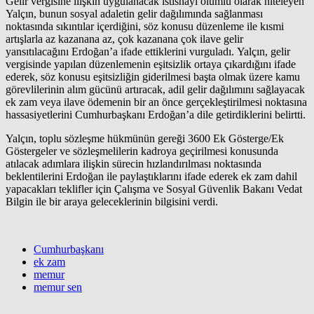
Gelir vergisine ilişkin uygulanacak istisnayı olumlu olarak niteleyen
Yalçın, bunun sosyal adaletin gelir dağılımında sağlanması
noktasında sıkıntılar içerdiğini, söz konusu düzenleme ile kısmi
artışlarla az kazanana az, çok kazanana çok ilave gelir
yansıtılacağını Erdoğan’a ifade ettiklerini vurguladı. Yalçın, gelir
vergisinde yapılan düzenlemenin eşitsizlik ortaya çıkardığını ifade
ederek, söz konusu eşitsizliğin giderilmesi başta olmak üzere kamu
görevlilerinin alım gücünü artıracak, adil gelir dağılımını sağlayacak
ek zam veya ilave ödemenin bir an önce gerçekleştirilmesi noktasına
hassasiyetlerini Cumhurbaşkanı Erdoğan’a dile getirdiklerini belirtti.
Yalçın, toplu sözleşme hükmünün gereği 3600 Ek Gösterge/Ek
Göstergeler ve sözleşmelilerin kadroya geçirilmesi konusunda
atılacak adımlara ilişkin sürecin hızlandırılması noktasında
beklentilerini Erdoğan ile paylaştıklarını ifade ederek ek zam dahil
yapacakları teklifler için Çalışma ve Sosyal Güvenlik Bakanı Vedat
Bilgin ile bir araya geleceklerinin bilgisini verdi.
Cumhurbaşkanı
ek zam
memur
memur sen