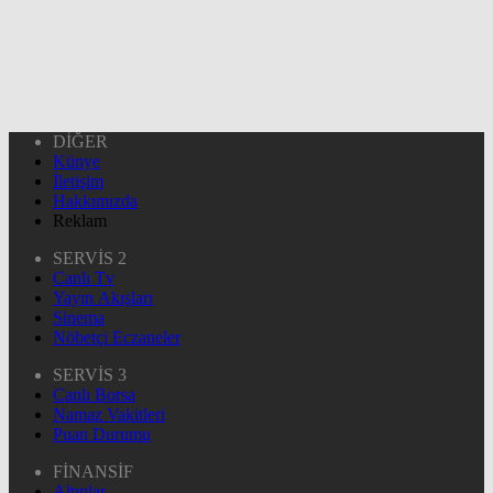
DİĞER
Künye
İletişim
Hakkımızda
Reklam
SERVİS 2
Canlı Tv
Yayın Akışları
Sinema
Nöbetçi Eczaneler
SERVİS 3
Canlı Borsa
Namaz Vakitleri
Puan Durumu
FİNANSİF
Altınlar