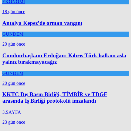
EKONOMİ
18 gün önce
Antalya Kepez’de orman yangını
GÜNDEM
20 gün önce
Cumhurbaşkanı Erdoğan: Kıbrıs Türk halkını asla
yalnız bırakmayacağız
GÜNDEM
20 gün önce
KKTC Dış Basın Birliği, TİMBİR ve TDGF
arasında İş Birliği protokolü imzalandı
3.SAYFA
23 gün önce