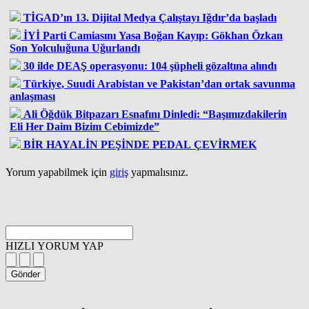
TİGAD’ın 13. Dijital Medya Çalıştayı Iğdır’da başladı
İYİ Parti Camiasını Yasa Boğan Kayıp: Gökhan Özkan
Son Yolculuğuna Uğurlandı
30 ilde DEAŞ operasyonu: 104 şüpheli gözaltına alındı
Türkiye, Suudi Arabistan ve Pakistan’dan ortak savunma
anlaşması
Ali Öğdük Bitpazarı Esnafını Dinledi: “Başımızdakilerin
Eli Her Daim Bizim Cebimizde”
BİR HAYALİN PEŞİNDE PEDAL ÇEVİRMEK
Yorum yapabilmek için
giriş
yapmalısınız.
HIZLI YORUM YAP
Gönder