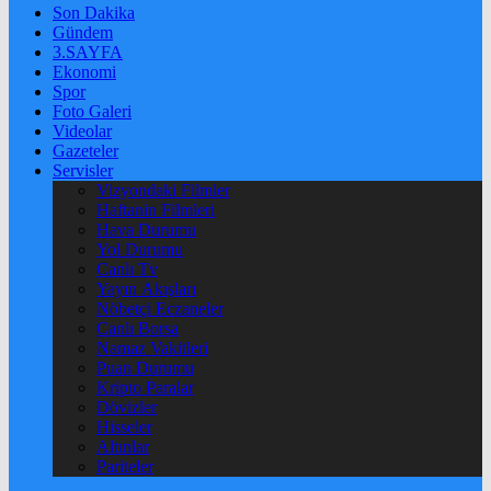
Son Dakika
Gündem
3.SAYFA
Ekonomi
Spor
Foto Galeri
Videolar
Gazeteler
Servisler
Vizyondaki Filmler
Haftanin Filmleri
Hava Durumu
Yol Durumu
Canlı Tv
Yayın Akışları
Nöbetçi Eczaneler
Canlı Borsa
Namaz Vakitleri
Puan Durumu
Kripto Paralar
Dövizler
Hisseler
Altınlar
Pariteler