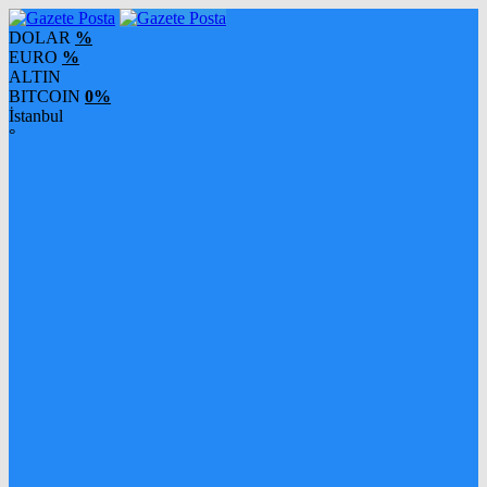
DOLAR
%
EURO
%
ALTIN
BITCOIN
0%
İstanbul
°