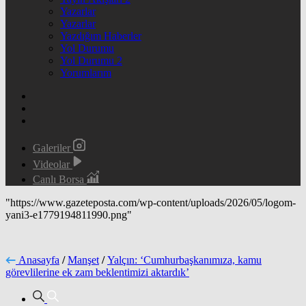
Yazarlar
Yazarlar
Yazdığım Haberler
Yol Durumu
Yol Durumu 2
Yorumlarım
Galeriler
Videolar
Canlı Borsa
"https://www.gazeteposta.com/wp-content/uploads/2026/05/logom-
yani3-e1779194811990.png"
Anasayfa
/
Manşet
/
Yalçın: ‘Cumhurbaşkanımıza, kamu
görevlilerine ek zam beklentimizi aktardık’