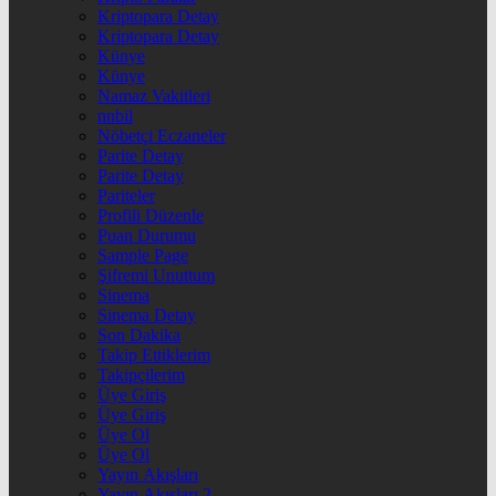
Kriptopara Detay
Kriptopara Detay
Künye
Künye
Namaz Vakitleri
nnbil
Nöbetçi Eczaneler
Parite Detay
Parite Detay
Pariteler
Profili Düzenle
Puan Durumu
Sample Page
Şifremi Unuttum
Sinema
Sinema Detay
Son Dakika
Takip Ettiklerim
Takipçilerim
Üye Giriş
Üye Giriş
Üye Ol
Üye Ol
Yayın Akışları
Yayın Akışları 2