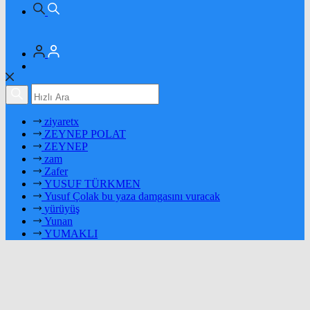
ziyaretx
ZEYNEP POLAT
ZEYNEP
zam
Zafer
YUSUF TÜRKMEN
Yusuf Çolak bu yaza damgasını vuracak
yürüyüş
Yunan
YUMAKLI