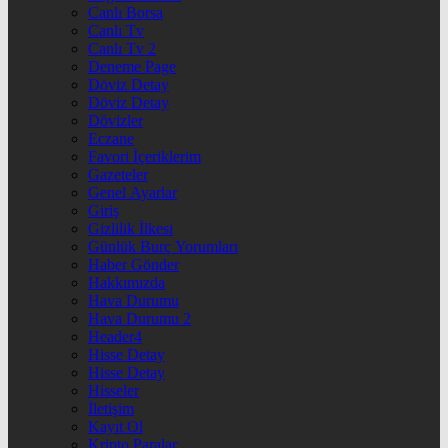
Canlı Borsa
Canlı Tv
Canlı Tv 2
Deneme Page
Döviz Detay
Döviz Detay
Dövizler
Eczane
Favori İçeriklerim
Gazeteler
Genel Ayarlar
Giriş
Gizlilik İlkesi
Günlük Burç Yorumları
Haber Gönder
Hakkımızda
Hava Durumu
Hava Durumu 2
Header4
Hisse Detay
Hisse Detay
Hisseler
İletişim
Kayıt Ol
Kripto Paralar