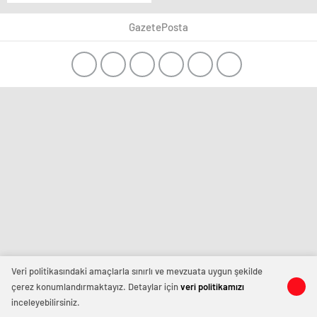
GazetePosta
Veri politikasındaki amaçlarla sınırlı ve mevzuata uygun şekilde
çerez konumlandırmaktayız. Detaylar için
veri politikamızı
inceleyebilirsiniz.