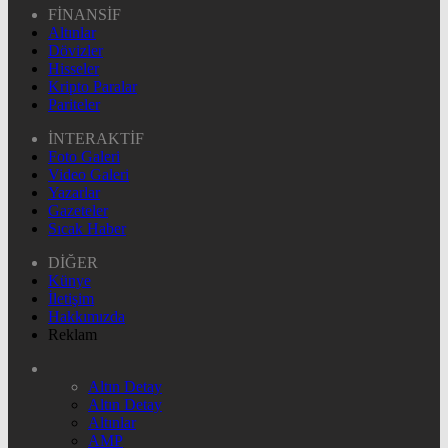
FİNANSİF
Altınlar
Dövizler
Hisseler
Kripto Paralar
Pariteler
İNTERAKTİF
Foto Galeri
Video Galeri
Yazarlar
Gazeteler
Sıcak Haber
DİĞER
Künye
İletişim
Hakkımızda
Reklam
Altın Detay
Altın Detay
Altınlar
AMP