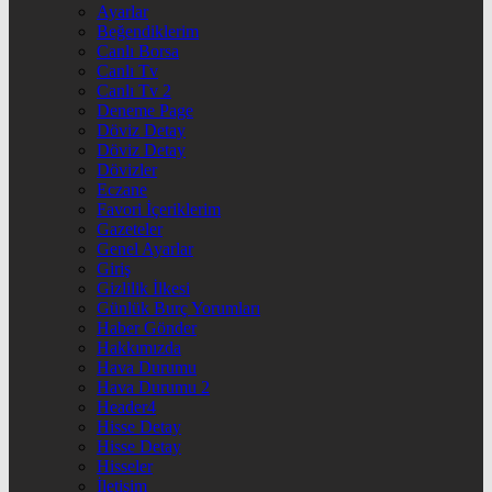
Ayarlar
Beğendiklerim
Canlı Borsa
Canlı Tv
Canlı Tv 2
Deneme Page
Döviz Detay
Döviz Detay
Dövizler
Eczane
Favori İçeriklerim
Gazeteler
Genel Ayarlar
Giriş
Gizlilik İlkesi
Günlük Burç Yorumları
Haber Gönder
Hakkımızda
Hava Durumu
Hava Durumu 2
Header4
Hisse Detay
Hisse Detay
Hisseler
İletişim