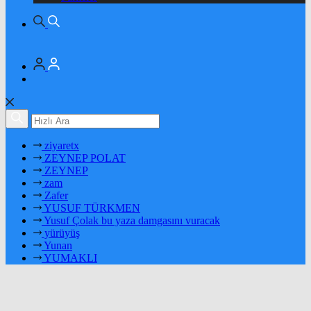
ziyaretx
ZEYNEP POLAT
ZEYNEP
zam
Zafer
YUSUF TÜRKMEN
Yusuf Çolak bu yaza damgasını vuracak
yürüyüş
Yunan
YUMAKLI