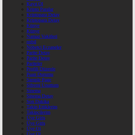
Kayıt Ol
Kripto Paralar
Kriptopara Detay
Kriptopara Detay
Künye
Künye
Namaz Vakitleri
nnbil
Nöbetçi Eczaneler
Parite Detay
Parite Detay
Pariteler
Profili Düzenle
Puan Durumu
Sample Page
Şifremi Unuttum
Sinema
Sinema Detay
Son Dakika
Takip Ettiklerim
Takipçilerim
Üye Giriş
Üye Giriş
Üye Ol
Üye Ol