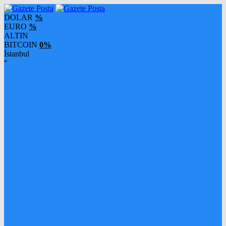
DOLAR
%
EURO
%
ALTIN
BITCOIN
0%
İstanbul
°