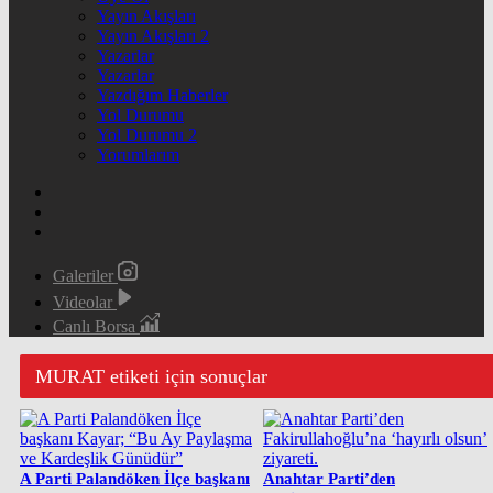
Yayın Akışları
Yayın Akışları 2
Yazarlar
Yazarlar
Yazdığım Haberler
Yol Durumu
Yol Durumu 2
Yorumlarım
Galeriler
Videolar
Canlı Borsa
MURAT etiketi için sonuçlar
A Parti Palandöken İlçe başkanı
Anahtar Parti’den