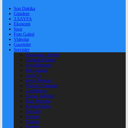
Son Dakika
Gündem
3.SAYFA
Ekonomi
Spor
Foto Galeri
Videolar
Gazeteler
Servisler
Vizyondaki Filmler
Haftanin Filmleri
Hava Durumu
Yol Durumu
Canlı Tv
Yayın Akışları
Nöbetçi Eczaneler
Canlı Borsa
Namaz Vakitleri
Puan Durumu
Kripto Paralar
Dövizler
Hisseler
Altınlar
Pariteler