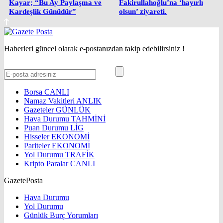
Kayar; “Bu Ay Paylaşma ve
Fakirullahoğlu’na ‘hayırlı
Kardeşlik Günüdür”
olsun’ ziyareti.
Haberleri güncel olarak e-postanızdan takip edebilirsiniz !
Borsa
CANLI
Namaz Vakitleri
ANLIK
Gazeteler
GÜNLÜK
Hava Durumu
TAHMİNİ
Puan Durumu
LİG
Hisseler
EKONOMİ
Pariteler
EKONOMİ
Yol Durumu
TRAFİK
Kripto Paralar
CANLI
GazetePosta
Hava Durumu
Yol Durumu
Günlük Burç Yorumları