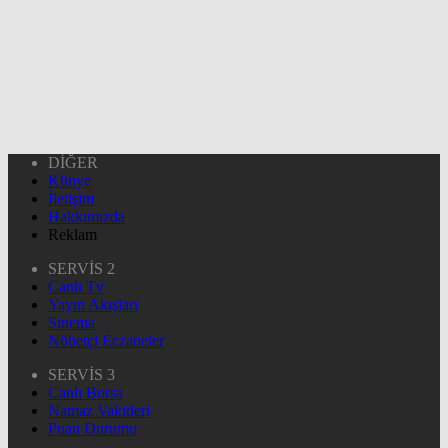
DİĞER
Künye
İletişim
Hakkımızda
Reklam
SERVİS 2
Canlı Tv
Yayın Akışları
Sinema
Nöbetçi Eczaneler
SERVİS 3
Canlı Borsa
Namaz Vakitleri
Puan Durumu