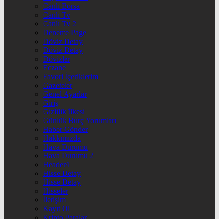
Canlı Borsa
Canlı Tv
Canlı Tv 2
Deneme Page
Döviz Detay
Döviz Detay
Dövizler
Eczane
Favori İçeriklerim
Gazeteler
Genel Ayarlar
Giriş
Gizlilik İlkesi
Günlük Burç Yorumları
Haber Gönder
Hakkımızda
Hava Durumu
Hava Durumu 2
Header4
Hisse Detay
Hisse Detay
Hisseler
İletişim
Kayıt Ol
Kripto Paralar