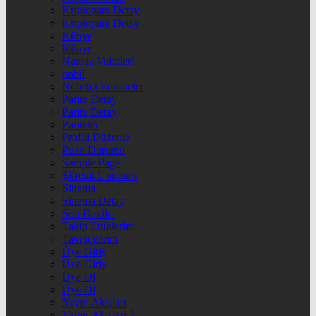
Kriptopara Detay
Kriptopara Detay
Künye
Künye
Namaz Vakitleri
nnbil
Nöbetçi Eczaneler
Parite Detay
Parite Detay
Pariteler
Profili Düzenle
Puan Durumu
Sample Page
Şifremi Unuttum
Sinema
Sinema Detay
Son Dakika
Takip Ettiklerim
Takipçilerim
Üye Giriş
Üye Giriş
Üye Ol
Üye Ol
Yayın Akışları
Yayın Akışları 2