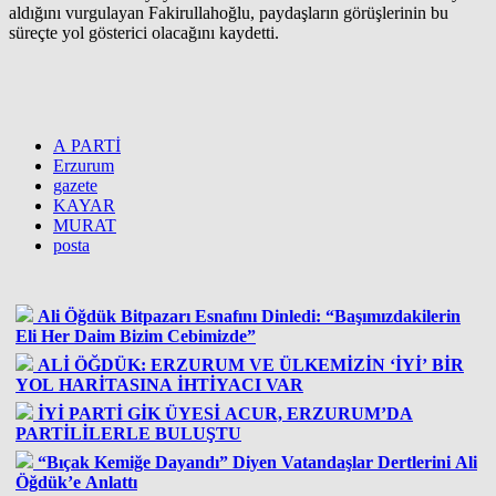
aldığını vurgulayan Fakirullahoğlu, paydaşların görüşlerinin bu
süreçte yol gösterici olacağını kaydetti.
A PARTİ
Erzurum
gazete
KAYAR
MURAT
posta
Ali Öğdük Bitpazarı Esnafını Dinledi: “Başımızdakilerin
Eli Her Daim Bizim Cebimizde”
ALİ ÖĞDÜK: ERZURUM VE ÜLKEMİZİN ‘İYİ’ BİR
YOL HARİTASINA İHTİYACI VAR
İYİ PARTİ GİK ÜYESİ ACUR, ERZURUM’DA
PARTİLİLERLE BULUŞTU
“Bıçak Kemiğe Dayandı” Diyen Vatandaşlar Dertlerini Ali
Öğdük’e Anlattı