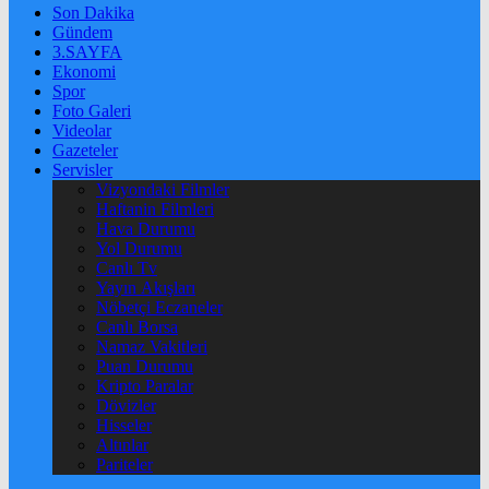
Son Dakika
Gündem
3.SAYFA
Ekonomi
Spor
Foto Galeri
Videolar
Gazeteler
Servisler
Vizyondaki Filmler
Haftanin Filmleri
Hava Durumu
Yol Durumu
Canlı Tv
Yayın Akışları
Nöbetçi Eczaneler
Canlı Borsa
Namaz Vakitleri
Puan Durumu
Kripto Paralar
Dövizler
Hisseler
Altınlar
Pariteler