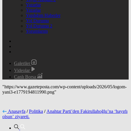
Yazarlar
Yazarlar
Yazdığım Haberler
Yol Durumu
Yol Durumu 2
Yorumlarım
Galeriler
Videolar
Canlı Borsa
"https://www.gazeteposta.com/wp-content/uploads/2026/05/logom-
yani3-e1779194811990.png"
Anasayfa
/
Politika
/
Anahtar Parti’den Fakirullahoğlu’na ‘hayırlı
olsun’ ziyareti.