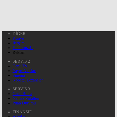
DİĞER
Künye
İletişim
Hakkımızda
Reklam
SERVİS 2
Canlı Tv
Yayın Akışları
Sinema
Nöbetçi Eczaneler
SERVİS 3
Canlı Borsa
Namaz Vakitleri
Puan Durumu
FİNANSİF
Altınlar