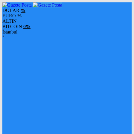
DOLAR
%
EURO
%
ALTIN
BITCOIN
0%
İstanbul
°