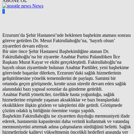
ABONE OL
News
0
Erzurum’da Şehir Hastanesi’nde beklenen başhekim ataması sonrası
göreve getirilen Dr. Mesut Fakirullahoğlu’na, ‘hayırlı olsun’
ziyaretleri devam ediyor.
Bir süre önce Şehir Hastanesi Başhekimliğine atanan Dr.
Fakirullahoğlu’na bir ziyarette Anahtar Partisi Palandöken İlce
Başkanı Murat Kayar ve ekibi gerçekleştirdi. Fakirullahoğlu’na
hayırlı olsun ziyaretinde bulunan Anahtar Partililer, yeni başhekime
görevinde başarılar dilerken, Erzurum’daki sağlık hizmetlerinin
geliştirilmesine yönelik temennilerini de paylaştı. Samimi bir
ortamda geçen görüşmede, kentte uzun süredir devam eden sağlık
alanındaki bazı yapısal sorunlar da gündeme getirildi.
Anahtar Partili yöneticiler, özellikle hasta yoğunluğu, sağlık
hizmetlerine erişimde yaşanan aksaklıklar ve bazı branşlardaki
eksikliklere ilişkin gözlem ve taleplerini dile getirdi. Görüşmede
çözüm odaklı iş birliğinin önemine vurgu yapıldı.
Başhekim Fakirullahoğlu ise ziyaretten duyduğu memnuniyeti ifade
ederek, hastanenin kapasitesini daha verimli kullanmak ve vatandaş
memnuniyetini artırmak adına çalışmaların sürdüğünü belirtti. Sağlık
hizmetlerinde kaliteyi yükseltmenin öncelikli hedefleri arasında yer