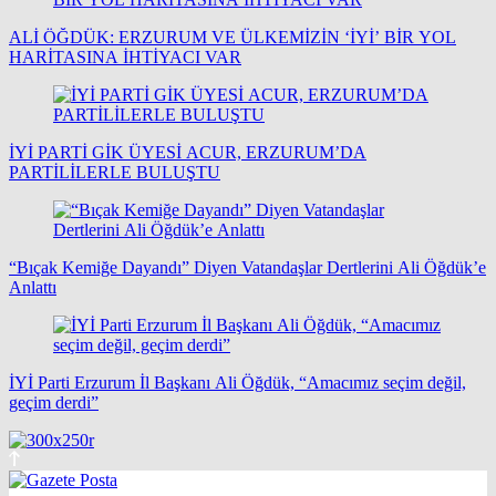
ALİ ÖĞDÜK: ERZURUM VE ÜLKEMİZİN ‘İYİ’ BİR YOL
HARİTASINA İHTİYACI VAR
İYİ PARTİ GİK ÜYESİ ACUR, ERZURUM’DA
PARTİLİLERLE BULUŞTU
“Bıçak Kemiğe Dayandı” Diyen Vatandaşlar Dertlerini Ali Öğdük’e
Anlattı
İYİ Parti Erzurum İl Başkanı Ali Öğdük, “Amacımız seçim değil,
geçim derdi”