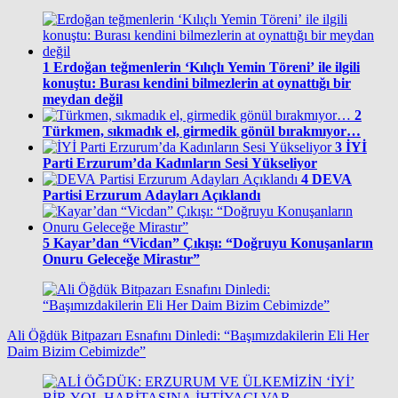
1
Erdoğan teğmenlerin ‘Kılıçlı Yemin Töreni’ ile ilgili
konuştu: Burası kendini bilmezlerin at oynattığı bir
meydan değil
2
Türkmen, sıkmadık el, girmedik gönül bırakmıyor…
3
İYİ
Parti Erzurum’da Kadınların Sesi Yükseliyor
4
DEVA
Partisi Erzurum Adayları Açıklandı
5
Kayar’dan “Vicdan” Çıkışı: “Doğruyu Konuşanların
Onuru Geleceğe Mirastır”
Ali Öğdük Bitpazarı Esnafını Dinledi: “Başımızdakilerin Eli Her
Daim Bizim Cebimizde”