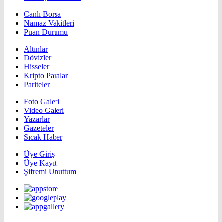
Canlı Borsa
Namaz Vakitleri
Puan Durumu
Altınlar
Dövizler
Hisseler
Kripto Paralar
Pariteler
Foto Galeri
Video Galeri
Yazarlar
Gazeteler
Sıcak Haber
Üye Giriş
Üye Kayıt
Şifremi Unuttum