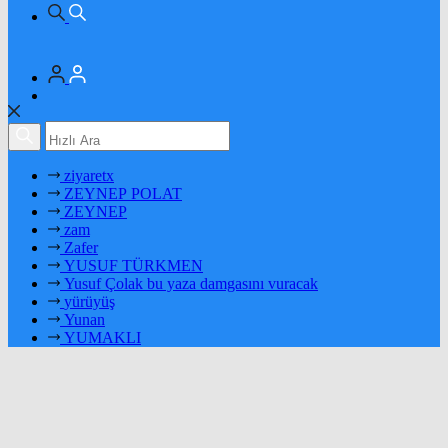
ziyaretx
ZEYNEP POLAT
ZEYNEP
zam
Zafer
YUSUF TÜRKMEN
Yusuf Çolak bu yaza damgasını vuracak
yürüyüş
Yunan
YUMAKLI