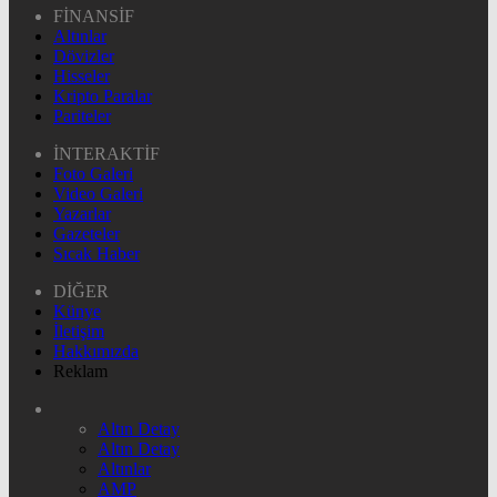
FİNANSİF
Altınlar
Dövizler
Hisseler
Kripto Paralar
Pariteler
İNTERAKTİF
Foto Galeri
Video Galeri
Yazarlar
Gazeteler
Sıcak Haber
DİĞER
Künye
İletişim
Hakkımızda
Reklam
Altın Detay
Altın Detay
Altınlar
AMP