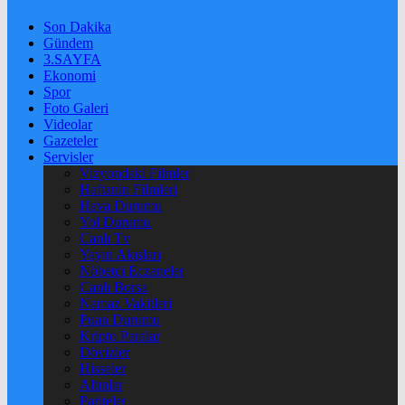
Son Dakika
Gündem
3.SAYFA
Ekonomi
Spor
Foto Galeri
Videolar
Gazeteler
Servisler
Vizyondaki Filmler
Haftanin Filmleri
Hava Durumu
Yol Durumu
Canlı Tv
Yayın Akışları
Nöbetçi Eczaneler
Canlı Borsa
Namaz Vakitleri
Puan Durumu
Kripto Paralar
Dövizler
Hisseler
Altınlar
Pariteler