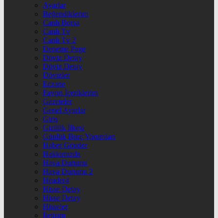
Ayarlar
Beğendiklerim
Canlı Borsa
Canlı Tv
Canlı Tv 2
Deneme Page
Döviz Detay
Döviz Detay
Dövizler
Eczane
Favori İçeriklerim
Gazeteler
Genel Ayarlar
Giriş
Gizlilik İlkesi
Günlük Burç Yorumları
Haber Gönder
Hakkımızda
Hava Durumu
Hava Durumu 2
Header4
Hisse Detay
Hisse Detay
Hisseler
İletişim