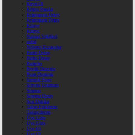
Kayıt Ol
Kripto Paralar
Kriptopara Detay
Kriptopara Detay
Künye
Künye
Namaz Vakitleri
nnbil
Nöbetçi Eczaneler
Parite Detay
Parite Detay
Pariteler
Profili Düzenle
Puan Durumu
Sample Page
Şifremi Unuttum
Sinema
Sinema Detay
Son Dakika
Takip Ettiklerim
Takipçilerim
Üye Giriş
Üye Giriş
Üye Ol
Üye Ol