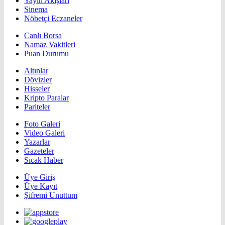
Yayın Akışları
Sinema
Nöbetçi Eczaneler
Canlı Borsa
Namaz Vakitleri
Puan Durumu
Altınlar
Dövizler
Hisseler
Kripto Paralar
Pariteler
Foto Galeri
Video Galeri
Yazarlar
Gazeteler
Sıcak Haber
Üye Giriş
Üye Kayıt
Şifremi Unuttum