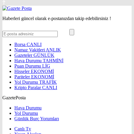
Haberleri güncel olarak e-postanızdan takip edebilirsiniz !
Borsa
CANLI
Namaz Vakitleri
ANLIK
Gazeteler
GÜNLÜK
Hava Durumu
TAHMİNİ
Puan Durumu
LİG
Hisseler
EKONOMİ
Pariteler
EKONOMİ
Yol Durumu
TRAFİK
Kripto Paralar
CANLI
GazetePosta
Hava Durumu
Yol Durumu
Günlük Burç Yorumları
Canlı Tv