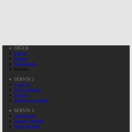
DİĞER
Künye
İletişim
Hakkımızda
Reklam
SERVİS 2
Canlı Tv
Yayın Akışları
Sinema
Nöbetçi Eczaneler
SERVİS 3
Canlı Borsa
Namaz Vakitleri
Puan Durumu