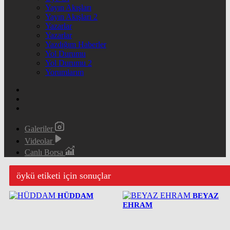
Yayın Akışları
Yayın Akışları 2
Yazarlar
Yazarlar
Yazdığım Haberler
Yol Durumu
Yol Durumu 2
Yorumlarım
Galeriler
Videolar
Canlı Borsa
öykü etiketi için sonuçlar
HÜDDAM
BEYAZ
EHRAM