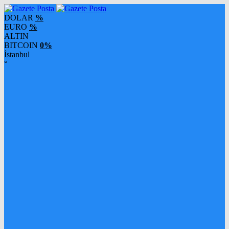
DOLAR
%
EURO
%
ALTIN
BITCOIN
0%
İstanbul
°