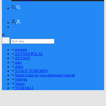
ziyaretx
ZEYNEP POLAT
ZEYNEP
zam
Zafer
YUSUF TÜRKMEN
Yusuf Çolak bu yaza damgasını vuracak
yürüyüş
Yunan
YUMAKLI