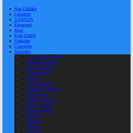
Son Dakika
Gündem
3.SAYFA
Ekonomi
Spor
Foto Galeri
Videolar
Gazeteler
Servisler
Vizyondaki Filmler
Haftanin Filmleri
Hava Durumu
Yol Durumu
Canlı Tv
Yayın Akışları
Nöbetçi Eczaneler
Canlı Borsa
Namaz Vakitleri
Puan Durumu
Kripto Paralar
Dövizler
Hisseler
Altınlar
Pariteler