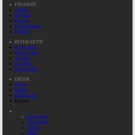
FİNANSİF
Altınlar
Dövizler
Hisseler
Kripto Paralar
Pariteler
İNTERAKTİF
Foto Galeri
Video Galeri
Yazarlar
Gazeteler
Sıcak Haber
DİĞER
Künye
İletişim
Hakkımızda
Reklam
Altın Detay
Altın Detay
Altınlar
AMP