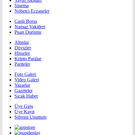
Yayın Akışları
Sinema
Nöbetçi Eczaneler
Canlı Borsa
Namaz Vakitleri
Puan Durumu
Altınlar
Dövizler
Hisseler
Kripto Paralar
Pariteler
Foto Galeri
Video Galeri
Yazarlar
Gazeteler
Sıcak Haber
Üye Giriş
Üye Kayıt
Şifremi Unuttum