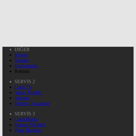
DİĞER
Künye
İletişim
Hakkımızda
Reklam
SERVİS 2
Canlı Tv
Yayın Akışları
Sinema
Nöbetçi Eczaneler
SERVİS 3
Canlı Borsa
Namaz Vakitleri
Puan Durumu