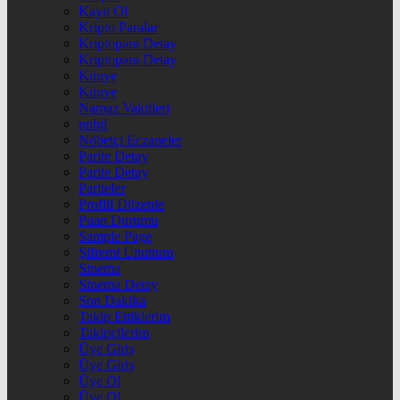
Kayıt Ol
Kripto Paralar
Kriptopara Detay
Kriptopara Detay
Künye
Künye
Namaz Vakitleri
nnbil
Nöbetçi Eczaneler
Parite Detay
Parite Detay
Pariteler
Profili Düzenle
Puan Durumu
Sample Page
Şifremi Unuttum
Sinema
Sinema Detay
Son Dakika
Takip Ettiklerim
Takipçilerim
Üye Giriş
Üye Giriş
Üye Ol
Üye Ol