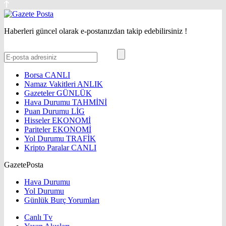
Haberleri güncel olarak e-postanızdan takip edebilirsiniz !
Borsa
CANLI
Namaz Vakitleri
ANLIK
Gazeteler
GÜNLÜK
Hava Durumu
TAHMİNİ
Puan Durumu
LİG
Hisseler
EKONOMİ
Pariteler
EKONOMİ
Yol Durumu
TRAFİK
Kripto Paralar
CANLI
GazetePosta
Hava Durumu
Yol Durumu
Günlük Burç Yorumları
Canlı Tv