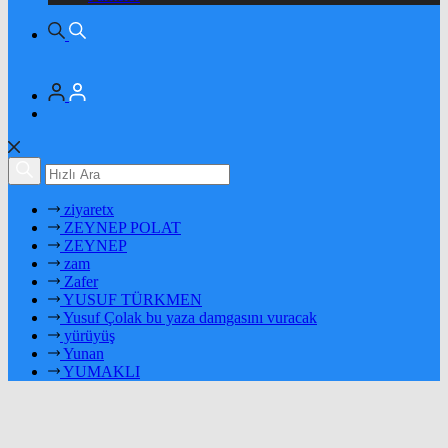
ziyaretx
ZEYNEP POLAT
ZEYNEP
zam
Zafer
YUSUF TÜRKMEN
Yusuf Çolak bu yaza damgasını vuracak
yürüyüş
Yunan
YUMAKLI