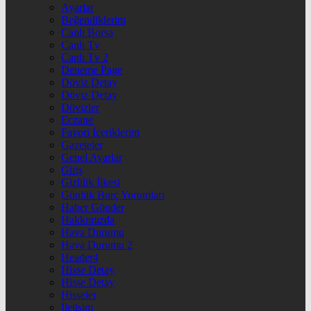
Ayarlar
Beğendiklerim
Canlı Borsa
Canlı Tv
Canlı Tv 2
Deneme Page
Döviz Detay
Döviz Detay
Dövizler
Eczane
Favori İçeriklerim
Gazeteler
Genel Ayarlar
Giriş
Gizlilik İlkesi
Günlük Burç Yorumları
Haber Gönder
Hakkımızda
Hava Durumu
Hava Durumu 2
Header4
Hisse Detay
Hisse Detay
Hisseler
İletişim