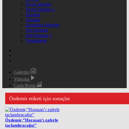
Yayın Akışları
Yayın Akışları 2
Yazarlar
Yazarlar
Yazdığım Haberler
Yol Durumu
Yol Durumu 2
Yorumlarım
Galeriler
Videolar
Canlı Borsa
Özdemir etiketi için sonuçlar
Özdemir,”Horasan’ı zaferle
taçlandıracağız”