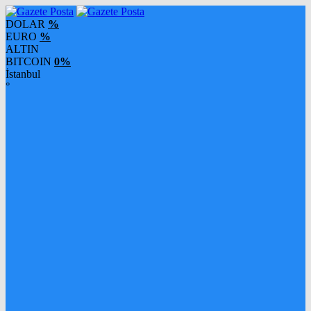
DOLAR
%
EURO
%
ALTIN
BITCOIN
0%
İstanbul
°