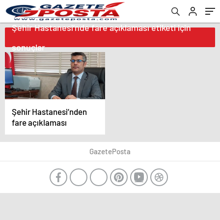
Şehir Hastanesi’nde fare açıklaması etiketi için
sonuçlar
Şehir Hastanesi’nden
fare açıklaması
GazetePosta