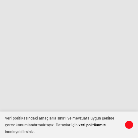
Veri politikasındaki amaçlarla sınırlı ve mevzuata uygun şekilde
çerez konumlandırmaktayız. Detaylar için
veri politikamızı
inceleyebilirsiniz.