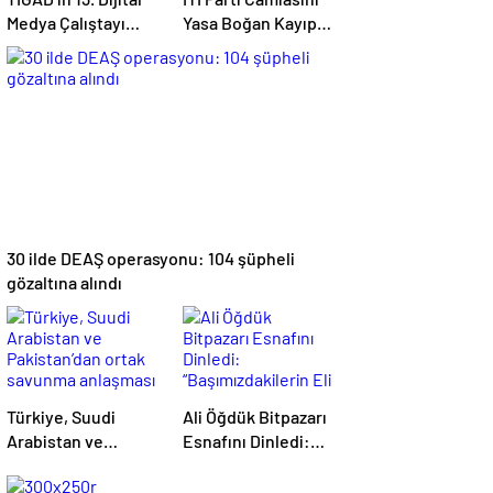
Medya Çalıştayı
Yasa Boğan Kayıp:
Iğdır’da başladı
Gökhan Özkan Son
Yolculuğuna
Uğurlandı
30 ilde DEAŞ operasyonu: 104 şüpheli
gözaltına alındı
Türkiye, Suudi
Ali Öğdük Bitpazarı
Arabistan ve
Esnafını Dinledi:
Pakistan’dan ortak
“Başımızdakilerin
savunma anlaşması
Eli Her Daim Bizim