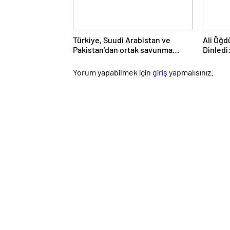
Türkiye, Suudi Arabistan ve
Ali Öğd
Pakistan’dan ortak savunma
Dinledi
anlaşması
Daim Bi
Yorum yapabilmek için
giriş
yapmalısınız.