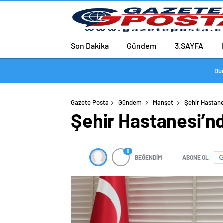
Son Dakika
Gündem
3.SAYFA
Dü
Gazete Posta
Gündem
Manşet
Şehir Hastane
Şehir Hastanesi’n
0
BEĞENDİM
ABONE OL