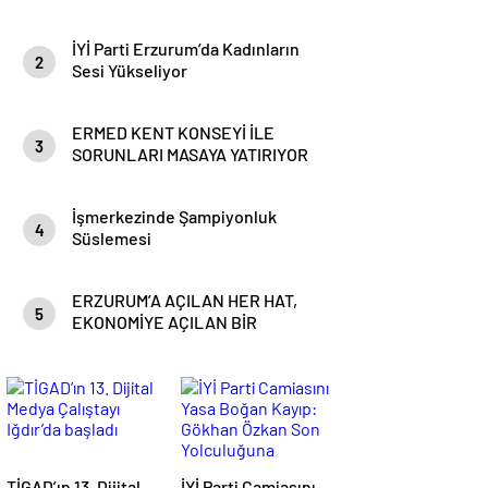
İYİ Parti Erzurum’da Kadınların
2
Sesi Yükseliyor
ERMED KENT KONSEYİ İLE
3
SORUNLARI MASAYA YATIRIYOR
İşmerkezinde Şampiyonluk
4
Süslemesi
ERZURUM’A AÇILAN HER HAT,
5
EKONOMİYE AÇILAN BİR
KAPIDIR
TİGAD’ın 13. Dijital
İYİ Parti Camiasını