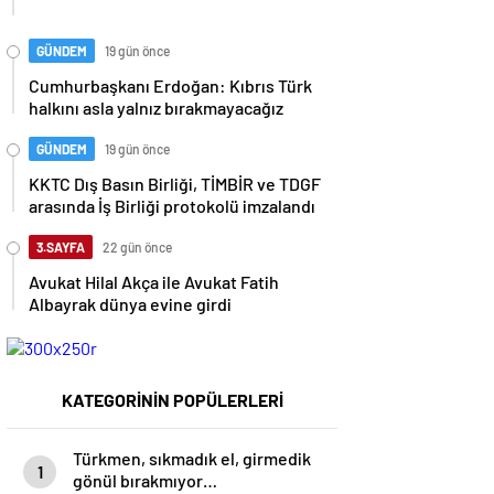
GÜNDEM
19 gün önce
Cumhurbaşkanı Erdoğan: Kıbrıs Türk
halkını asla yalnız bırakmayacağız
GÜNDEM
19 gün önce
KKTC Dış Basın Birliği, TİMBİR ve TDGF
arasında İş Birliği protokolü imzalandı
3.SAYFA
22 gün önce
Avukat Hilal Akça ile Avukat Fatih
Albayrak dünya evine girdi
KATEGORİNİN POPÜLERLERİ
Türkmen, sıkmadık el, girmedik
1
gönül bırakmıyor…