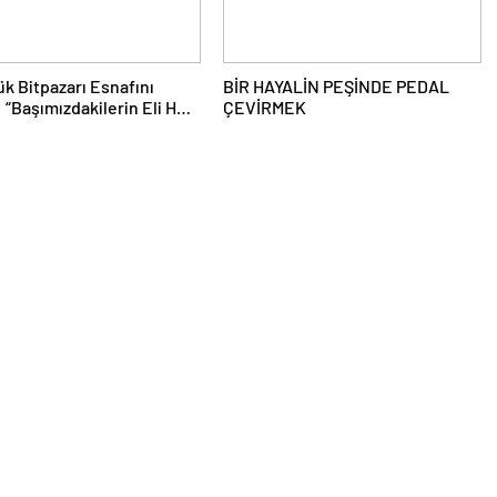
ük Bitpazarı Esnafını
BİR HAYALİN PEŞİNDE PEDAL
: “Başımızdakilerin Eli Her
ÇEVİRMEK
zim Cebimizde”