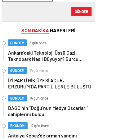
GÖNDER
SON DAKİKA
HABERLERİ
GÜNDEM
8 gün önce
Ankara’daki Teknoloji Üssü Gazi
Teknopark Nasıl Büyüyor? Burcu
Alkan Bilir Yeni Hedefleri Anlattı
GÜNDEM
14 gün önce
İYİ PARTİ GİK ÜYESİ ACUR,
ERZURUM’DA PARTİLİLERLE BULUŞTU
GÜNDEM
14 gün önce
DAGC’nin “Doğu’nun Medya Oscarları”
sahiplerini buldu
EKONOMİ
17 gün önce
Antalya Kepez’de orman yangını