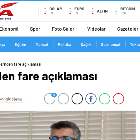
DOLAR
EURO
BITCOIN
ALTIN
%
%
0%
Ekonomi
Spor
Foto Galeri
Videolar
Gazeteler
nya
Eğitim
Manşet
Politika
Sağlık
Sürmanşet
Tekno
si’nden fare açıklaması
den fare açıklaması
0
News