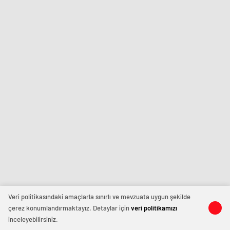
Veri politikasındaki amaçlarla sınırlı ve mevzuata uygun şekilde
çerez konumlandırmaktayız. Detaylar için
veri politikamızı
inceleyebilirsiniz.