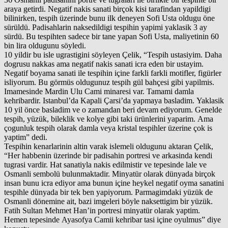
araya getirdi. Negatif nakis sanati birçok kisi tarafindan yapildigi
bilinirken, tespih üzerinde bunu ilk deneyen Sofi Usta oldugu öne
sürüldü. Padisahlarin naksedildigi tespihin yapimi yaklasik 3 ay
sürdü. Bu tespihten sadece bir tane yapan Sofi Usta, maliyetinin 60
bin lira oldugunu söyledi.
10 yildir bu isle ugrastigini söyleyen Çelik, “Tespih ustasiyim. Daha
dogrusu nakkas ama negatif nakis sanati icra eden bir ustayim.
Negatif boyama sanati ile tespihin içine farkli farkli motifler, figürler
isliyorum. Bu görmüs oldugunuz tespih gül bahçesi gibi yapilmis.
Imamesinde Mardin Ulu Cami minaresi var. Tamami damla
kehribardir. Istanbul’da Kapali Çarsi’da yapmaya basladim. Yaklasik
10 yil önce basladim ve o zamandan beri devam ediyorum. Genelde
tespih, yüzük, bileklik ve kolye gibi taki ürünlerini yaparim. Ama
çogunluk tespih olarak damla veya kristal tespihler üzerine çok is
yaptim” dedi.
Tespihin kenarlarinin altin varak islemeli oldugunu aktaran Çelik,
“Her habbenin üzerinde bir padisahin portresi ve arkasinda kendi
tugrasi vardir. Hat sanatiyla nakis edilmistir ve tepesinde lale ve
Osmanli sembolü bulunmaktadir. Minyatür olarak dünyada birçok
insan bunu icra ediyor ama bunun içine heykel negatif oyma sanatini
tespihle dünyada bir tek ben yapiyorum. Parmagimdaki yüzük de
Osmanli dönemine ait, bazi imgeleri böyle naksettigim bir yüzük.
Fatih Sultan Mehmet Han’in portresi minyatür olarak yaptim.
Hemen tepesinde Ayasofya Camii kehribar tasi içine oyulmus” diye