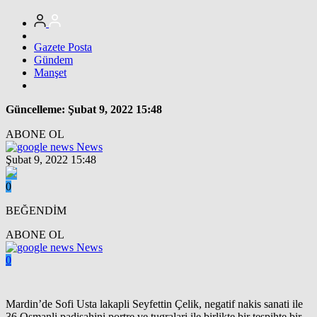
Gazete Posta
Gündem
Manşet
Güncelleme: Şubat 9, 2022 15:48
ABONE OL
News
Şubat 9, 2022 15:48
0
BEĞENDİM
ABONE OL
News
0
Mardin’de Sofi Usta lakapli Seyfettin Çelik, negatif nakis sanati ile
36 Osmanli padisahini portre ve tugralari ile birlikte bir tespihte bir