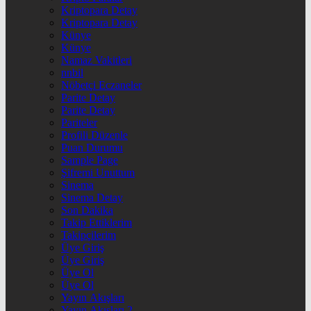
Kriptopara Detay
Kriptopara Detay
Künye
Künye
Namaz Vakitleri
nnbil
Nöbetçi Eczaneler
Parite Detay
Parite Detay
Pariteler
Profili Düzenle
Puan Durumu
Sample Page
Şifremi Unuttum
Sinema
Sinema Detay
Son Dakika
Takip Ettiklerim
Takipçilerim
Üye Giriş
Üye Giriş
Üye Ol
Üye Ol
Yayın Akışları
Yayın Akışları 2