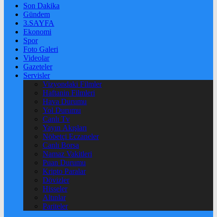
Son Dakika
Gündem
3.SAYFA
Ekonomi
Spor
Foto Galeri
Videolar
Gazeteler
Servisler
Vizyondaki Filmler
Haftanin Filmleri
Hava Durumu
Yol Durumu
Canlı Tv
Yayın Akışları
Nöbetçi Eczaneler
Canlı Borsa
Namaz Vakitleri
Puan Durumu
Kripto Paralar
Dövizler
Hisseler
Altınlar
Pariteler