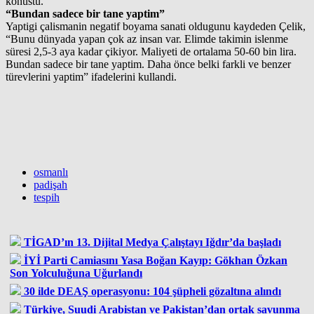
konustu.
“Bundan sadece bir tane yaptim”
Yaptigi çalismanin negatif boyama sanati oldugunu kaydeden Çelik,
“Bunu dünyada yapan çok az insan var. Elimde takimin islenme
süresi 2,5-3 aya kadar çikiyor. Maliyeti de ortalama 50-60 bin lira.
Bundan sadece bir tane yaptim. Daha önce belki farkli ve benzer
türevlerini yaptim” ifadelerini kullandi.
osmanlı
padişah
tespih
TİGAD’ın 13. Dijital Medya Çalıştayı Iğdır’da başladı
İYİ Parti Camiasını Yasa Boğan Kayıp: Gökhan Özkan
Son Yolculuğuna Uğurlandı
30 ilde DEAŞ operasyonu: 104 şüpheli gözaltına alındı
Türkiye, Suudi Arabistan ve Pakistan’dan ortak savunma