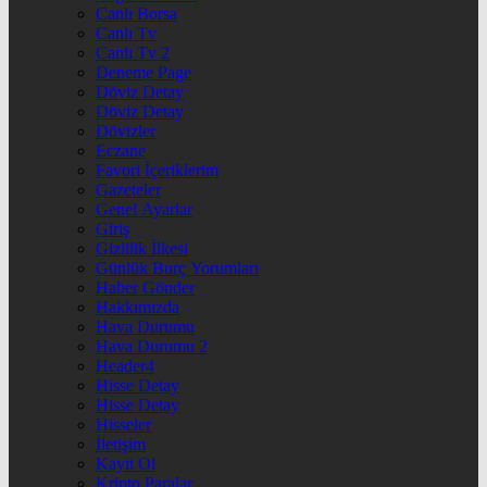
Canlı Borsa
Canlı Tv
Canlı Tv 2
Deneme Page
Döviz Detay
Döviz Detay
Dövizler
Eczane
Favori İçeriklerim
Gazeteler
Genel Ayarlar
Giriş
Gizlilik İlkesi
Günlük Burç Yorumları
Haber Gönder
Hakkımızda
Hava Durumu
Hava Durumu 2
Header4
Hisse Detay
Hisse Detay
Hisseler
İletişim
Kayıt Ol
Kripto Paralar