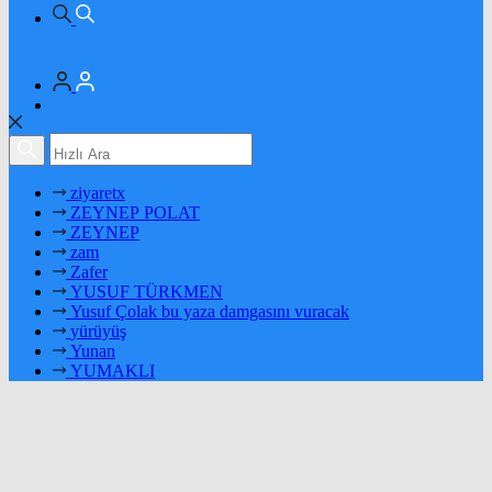
ziyaretx
ZEYNEP POLAT
ZEYNEP
zam
Zafer
YUSUF TÜRKMEN
Yusuf Çolak bu yaza damgasını vuracak
yürüyüş
Yunan
YUMAKLI