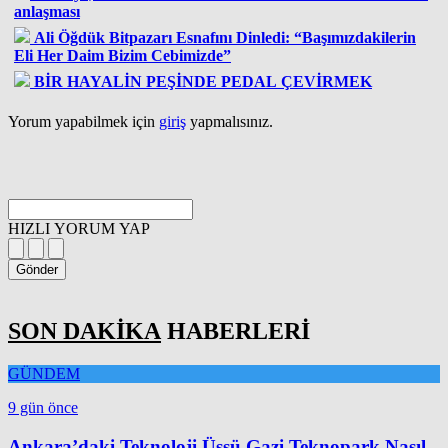
anlaşması
Ali Öğdük Bitpazarı Esnafını Dinledi: “Başımızdakilerin
Eli Her Daim Bizim Cebimizde”
BİR HAYALİN PEŞİNDE PEDAL ÇEVİRMEK
Yorum yapabilmek için
giriş
yapmalısınız.
HIZLI YORUM YAP
Gönder
SON DAKİKA
HABERLERİ
GÜNDEM
9 gün önce
Ankara’daki Teknoloji Üssü Gazi Teknopark Nasıl