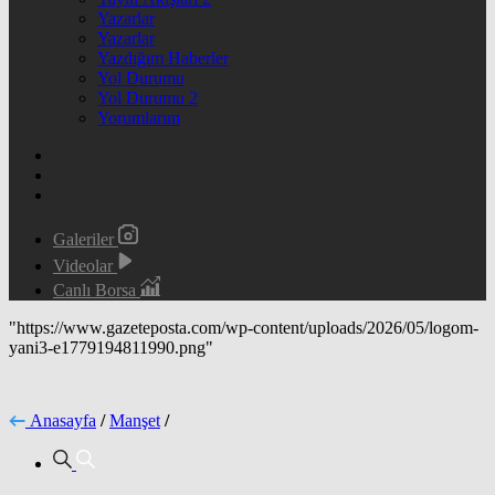
Yazarlar
Yazarlar
Yazdığım Haberler
Yol Durumu
Yol Durumu 2
Yorumlarım
Galeriler
Videolar
Canlı Borsa
"https://www.gazeteposta.com/wp-content/uploads/2026/05/logom-
yani3-e1779194811990.png"
Anasayfa
/
Manşet
/