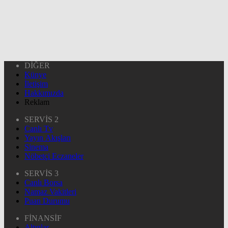
DİĞER
Künye
İletişim
Hakkımızda
Reklam
SERVİS 2
Canlı Tv
Yayın Akışları
Sinema
Nöbetçi Eczaneler
SERVİS 3
Canlı Borsa
Namaz Vakitleri
Puan Durumu
FİNANSİF
Altınlar