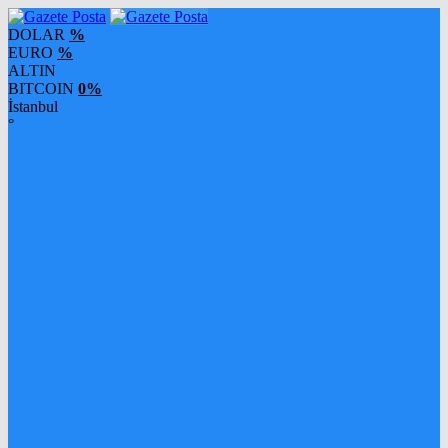
DOLAR
%
EURO
%
ALTIN
BITCOIN
0%
İstanbul
°