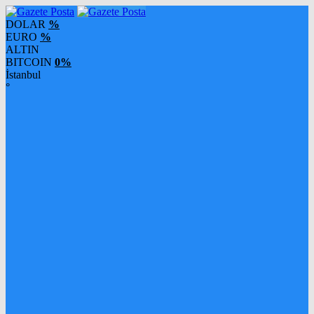
DOLAR
%
EURO
%
ALTIN
BITCOIN
0%
İstanbul
°