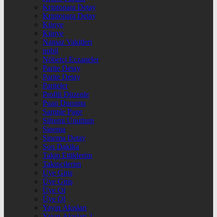
Kriptopara Detay
Kriptopara Detay
Künye
Künye
Namaz Vakitleri
nnbil
Nöbetçi Eczaneler
Parite Detay
Parite Detay
Pariteler
Profili Düzenle
Puan Durumu
Sample Page
Şifremi Unuttum
Sinema
Sinema Detay
Son Dakika
Takip Ettiklerim
Takipçilerim
Üye Giriş
Üye Giriş
Üye Ol
Üye Ol
Yayın Akışları
Yayın Akışları 2