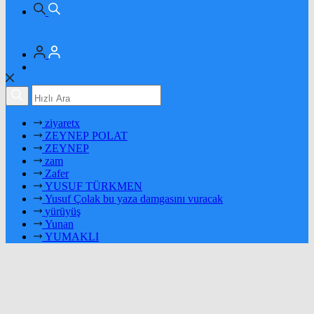
ziyaretx
ZEYNEP POLAT
ZEYNEP
zam
Zafer
YUSUF TÜRKMEN
Yusuf Çolak bu yaza damgasını vuracak
yürüyüş
Yunan
YUMAKLI