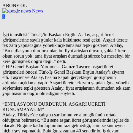
ABONE OL
News
0
İşçi temsilcisi Türk-İş’in Başkanı Ergün Atalay, asgari ücret
görüşmelerine sayılı günler kala hükümete resti çekti. Asgari ücrete
tek zam yapılacağına yönelik açıklamalara tepki gösteren Atalay,
“Bu enflasyonu durdursunlar, bu fiyat artışları dursun, yılda 1 kere
olsun sorun yok; ama fiyat artışları durmadığı sürece bu meseleyi bir
kere görüşmek doğru değil.” dedi.
CHP Genel Başkan Yardımcısı Gamze Taşcıer, asgari ücret
görüşmeleri öncesi Türk-İş Genel Başkanı Ergün Atalay’ı ziyaret
etti. Taşcıer ve Atalay, basına kapalı gerçekleşen görüşmenin
ardından açıklama yaptı. Asgari ücrete tek zam yapılacağına yönelik
söylemlere tepki gösteren Atalay, fiyat artışlarının durmadan tek zam
yapılmasının doğru olmadığını söyledi.
“ENFLASYONU DURDURUN, ASGARİ ÜCRETİ
KONUŞMAYALIM”
Atalay, Türkiye’de çalışma şartlarının ve alım gücünün ortada
olduğunu belirterek, “Bu sene asgari ücret görüşmelerinde işçiler de
olacak. Bugüne kadar toplumun razı gelmediği, içimize sinmeyen
hiçbir şey yapmadık. Baktığınız zaman 40 senedir bu iş devam