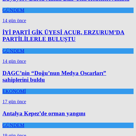
GÜNDEM
14 gün önce
İYİ PARTİ GİK ÜYESİ ACUR, ERZURUM’DA
PARTİLİLERLE BULUŞTU
GÜNDEM
14 gün önce
DAGC’nin “Doğu’nun Medya Oscarları”
sahiplerini buldu
EKONOMİ
17 gün önce
Antalya Kepez’de orman yangını
GÜNDEM
19 gün önce