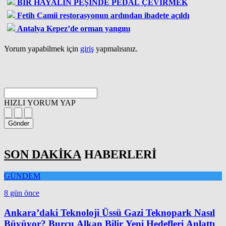
BİR HAYALİN PEŞİNDE PEDAL ÇEVİRMEK
Fetih Camii restorasyonun ardından ibadete açıldı
Antalya Kepez’de orman yangını
Yorum yapabilmek için
giriş
yapmalısınız.
HIZLI YORUM YAP
Gönder
SON DAKİKA
HABERLERİ
GÜNDEM
8 gün önce
Ankara’daki Teknoloji Üssü Gazi Teknopark Nasıl
Büyüyor? Burcu Alkan Bilir Yeni Hedefleri Anlattı