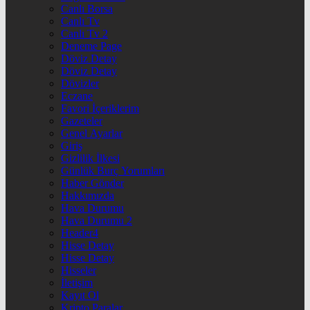
Canlı Borsa
Canlı Tv
Canlı Tv 2
Deneme Page
Döviz Detay
Döviz Detay
Dövizler
Eczane
Favori İçeriklerim
Gazeteler
Genel Ayarlar
Giriş
Gizlilik İlkesi
Günlük Burç Yorumları
Haber Gönder
Hakkımızda
Hava Durumu
Hava Durumu 2
Header4
Hisse Detay
Hisse Detay
Hisseler
İletişim
Kayıt Ol
Kripto Paralar