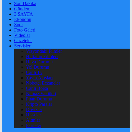
Son Dakika
Gündem
3.SAYFA
Ekonomi
Spor
Foto Galeri
Videolar
Gazeteler
Servisler
Vizyondaki Filmler
Haftanin Filmleri
Hava Durumu
Yol Durumu
Canlı Tv
Yayın Akışları
Nöbetçi Eczaneler
Canlı Borsa
Namaz Vakitleri
Puan Durumu
Kripto Paralar
Dövizler
Hisseler
Altınlar
Pariteler