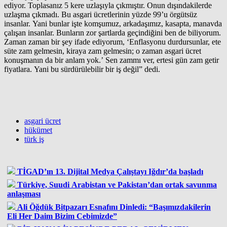
ediyor. Toplasanız 5 kere uzlaşıyla çıkmıştır. Onun dışındakilerde
uzlaşma çıkmadı. Bu asgari ücretlerinin yüzde 99’u örgütsüz
insanlar. Yani bunlar işte komşumuz, arkadaşımız, kasapta, manavda
çalışan insanlar. Bunların zor şartlarda geçindiğini ben de biliyorum.
Zaman zaman bir şey ifade ediyorum, ‘Enflasyonu durdursunlar, ete
süte zam gelmesin, kiraya zam gelmesin; o zaman asgari ücret
konuşmanın da bir anlam yok.’ Sen zammı ver, ertesi gün zam getir
fiyatlara. Yani bu sürdürülebilir bir iş değil” dedi.
asgari ücret
hükümet
türk iş
TİGAD’ın 13. Dijital Medya Çalıştayı Iğdır’da başladı
Türkiye, Suudi Arabistan ve Pakistan’dan ortak savunma
anlaşması
Ali Öğdük Bitpazarı Esnafını Dinledi: “Başımızdakilerin
Eli Her Daim Bizim Cebimizde”