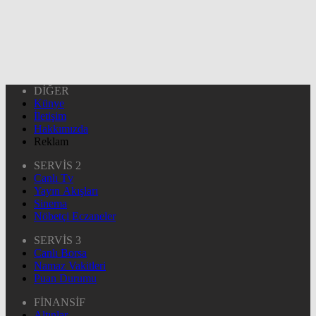
DİĞER
Künye
İletişim
Hakkımızda
Reklam
SERVİS 2
Canlı Tv
Yayın Akışları
Sinema
Nöbetçi Eczaneler
SERVİS 3
Canlı Borsa
Namaz Vakitleri
Puan Durumu
FİNANSİF
Altınlar