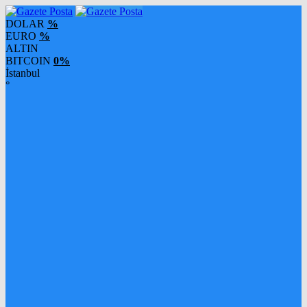
DOLAR
%
EURO
%
ALTIN
BITCOIN
0%
İstanbul
°