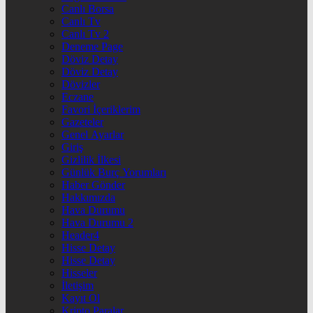
Canlı Borsa
Canlı Tv
Canlı Tv 2
Deneme Page
Döviz Detay
Döviz Detay
Dövizler
Eczane
Favori İçeriklerim
Gazeteler
Genel Ayarlar
Giriş
Gizlilik İlkesi
Günlük Burç Yorumları
Haber Gönder
Hakkımızda
Hava Durumu
Hava Durumu 2
Header4
Hisse Detay
Hisse Detay
Hisseler
İletişim
Kayıt Ol
Kripto Paralar