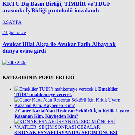
KKTC Dış Basın Birliği, TİMBİR ve TDGF
arasında İş Birliği protokolü imzalandı
3.SAYFA
23 gün önce
Avukat Hilal Akça ile Avukat Fatih Albayrak
dünya evine girdi
KATEGORİNİN POPÜLERLERİ
1
Emekliler
TÜİK’i mahkemeye verecek
2
Caner Kartal’dan Restoran Sektörü İçin Kritik Uyarı:
Kazanan Kim, Kaybeden Kim?
3
KONAK ESNAFI İSYANDA: SEÇİM ÖNCESİ