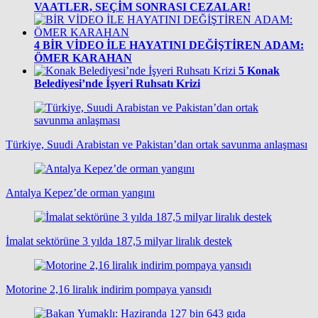
VAATLER, SEÇİM SONRASI CEZALAR!
4
BİR VİDEO İLE HAYATINI DEĞİŞTİREN ADAM:
ÖMER KARAHAN
5
Konak
Belediyesi’nde İşyeri Ruhsatı Krizi
Türkiye, Suudi Arabistan ve Pakistan’dan ortak savunma anlaşması
Antalya Kepez’de orman yangını
İmalat sektörüne 3 yılda 187,5 milyar liralık destek
Motorine 2,16 liralık indirim pompaya yansıdı