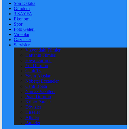
Son Dakika
Gündem
3.SAYFA
Ekonomi
Spor
Foto Galeri
Videolar
Gazeteler
Servisler
Vizyondaki Filmler
Haftanin Filmleri
Hava Durumu
Yol Durumu
Canlı Tv
Yayın Akışları
Nöbetçi Eczaneler
Canlı Borsa
Namaz Vakitleri
Puan Durumu
Kripto Paralar
Dövizler
Hisseler
Altınlar
Pariteler