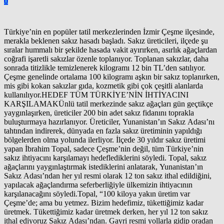
0
Türkiye’nin en popüler tatil merkezlerinden İzmir Çeşme ilçesinde,
merakla beklenen sakız hasadı başladı. Sakız üreticileri, ilçede şu
sıralar hummalı bir şekilde hasada vakit ayırırken, asırlık ağaçlardan
coğrafi işaretli sakızlar özenle toplanıyor. Toplanan sakızlar, daha
sonrada titizlikle temizlenerek kilogramı 12 bin TL’den satılıyor.
Çeşme genelinde ortalama 100 kilogramı aşkın bir sakız toplanırken,
mis gibi kokan sakızlar gıda, kozmetik gibi çok çeşitli alanlarda
kullanılıyor.HEDEF TÜM TÜRKİYE’NİN İHTİYACINI
KARŞILAMAKÜnlü tatil merkezinde sakız ağaçları gün geçtikçe
yaygınlaşırken, üreticiler 200 bin adet sakız fidanını toprakla
buluşturmaya hazırlanıyor. Üreticiler, Yunanistan’ın Sakız Adası’nı
tahtından indirerek, dünyada en fazla sakız üretiminin yapıldığı
bölgelerden olma yolunda ilerliyor. İlçede 30 yıldır sakız üretimi
yapan İbrahim Topal, sadece Çeşme’nin değil, tüm Türkiye’nin
sakız ihtiyacını karşılamayı hedeflediklerini söyledi. Topal, sakız
ağaçlarını yaygınlaştırmak istediklerini anlatarak, Yunanistan’ın
Sakız Adası’ndan her yıl resmi olarak 12 ton sakız ithal edildiğini,
yapılacak ağaçlandırma seferberliğiyle ülkemizin ihtiyacının
karşılanacağını söyledi.Topal, “100 kiloya yakın üretim var
Çeşme’de; ama bu yetmez. Bizim hedefimiz, tükettiğimiz kadar
üretmek. Tükettiğimiz kadar üretmek derken, her yıl 12 ton sakız
ithal ediyoruz Sakız Adası’ndan. Gayri resmi yollarla gidip oradan