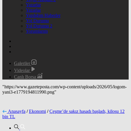
Yazarlar
Yazarlar
Yazdığım Haberler
Yol Durumu
Yol Durumu 2
Yorumlarım
Galeriler
Videolar
Canlı Borsa
"https://www.gazeteposta.com/wp-content/uploads/2026/05/logom-
yani3-e1779194811990.png"
Anasayfa
/
Ekonomi
/
Çeşme’de sakız hasadı başladı, kilosu 12
bin TL