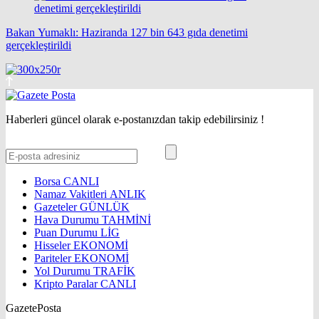
Bakan Yumaklı: Haziranda 127 bin 643 gıda denetimi
gerçekleştirildi
Haberleri güncel olarak e-postanızdan takip edebilirsiniz !
Borsa
CANLI
Namaz Vakitleri
ANLIK
Gazeteler
GÜNLÜK
Hava Durumu
TAHMİNİ
Puan Durumu
LİG
Hisseler
EKONOMİ
Pariteler
EKONOMİ
Yol Durumu
TRAFİK
Kripto Paralar
CANLI
GazetePosta