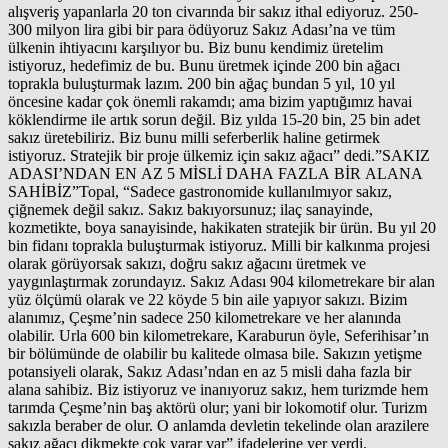
alışveriş yapanlarla 20 ton civarında bir sakız ithal ediyoruz. 250-
300 milyon lira gibi bir para ödüyoruz Sakız Adası’na ve tüm
ülkenin ihtiyacını karşılıyor bu. Biz bunu kendimiz üretelim
istiyoruz, hedefimiz de bu. Bunu üretmek içinde 200 bin ağacı
toprakla buluşturmak lazım. 200 bin ağaç bundan 5 yıl, 10 yıl
öncesine kadar çok önemli rakamdı; ama bizim yaptığımız havai
köklendirme ile artık sorun değil. Biz yılda 15-20 bin, 25 bin adet
sakız üretebiliriz. Biz bunu milli seferberlik haline getirmek
istiyoruz. Stratejik bir proje ülkemiz için sakız ağacı” dedi.”SAKIZ
ADASI’NDAN EN AZ 5 MİSLİ DAHA FAZLA BİR ALANA
SAHİBİZ”Topal, “Sadece gastronomide kullanılmıyor sakız,
çiğnemek değil sakız. Sakız bakıyorsunuz; ilaç sanayinde,
kozmetikte, boya sanayisinde, hakikaten stratejik bir ürün. Bu yıl 20
bin fidanı toprakla buluşturmak istiyoruz. Milli bir kalkınma projesi
olarak görüyorsak sakızı, doğru sakız ağacını üretmek ve
yaygınlaştırmak zorundayız. Sakız Adası 904 kilometrekare bir alan
yüz ölçümü olarak ve 22 köyde 5 bin aile yapıyor sakızı. Bizim
alanımız, Çeşme’nin sadece 250 kilometrekare ve her alanında
olabilir. Urla 600 bin kilometrekare, Karaburun öyle, Seferihisar’ın
bir bölümünde de olabilir bu kalitede olmasa bile. Sakızın yetişme
potansiyeli olarak, Sakız Adası’ndan en az 5 misli daha fazla bir
alana sahibiz. Biz istiyoruz ve inanıyoruz sakız, hem turizmde hem
tarımda Çeşme’nin baş aktörü olur; yani bir lokomotif olur. Turizm
sakızla beraber de olur. O anlamda devletin tekelinde olan arazilere
sakız ağacı dikmekte çok yarar var” ifadelerine yer verdi.