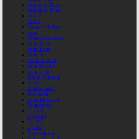
Kriptopara Detay
Kriptopara Detay
Künye
Künye
Namaz Vakitleri
nnbil
Nöbetçi Eczaneler
Parite Detay
Parite Detay
Pariteler
Profili Düzenle
Puan Durumu
Sample Page
Şifremi Unuttum
Sinema
Sinema Detay
Son Dakika
Takip Ettiklerim
Takipçilerim
Üye Giriş
Üye Giriş
Üye Ol
Üye Ol
Yayın Akışları
Yayın Akışları 2