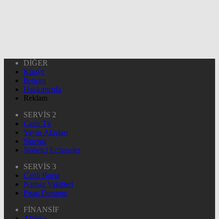
DİĞER
Künye
İletişim
Hakkımızda
Reklam
SERVİS 2
Canlı Tv
Yayın Akışları
Sinema
Nöbetçi Eczaneler
SERVİS 3
Canlı Borsa
Namaz Vakitleri
Puan Durumu
FİNANSİF
Altınlar