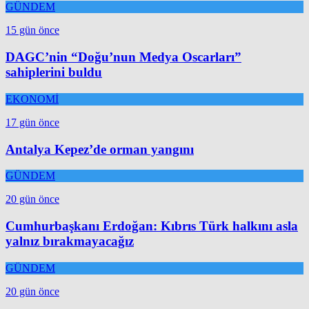
GÜNDEM
15 gün önce
DAGC’nin “Doğu’nun Medya Oscarları”
sahiplerini buldu
EKONOMİ
17 gün önce
Antalya Kepez’de orman yangını
GÜNDEM
20 gün önce
Cumhurbaşkanı Erdoğan: Kıbrıs Türk halkını asla
yalnız bırakmayacağız
GÜNDEM
20 gün önce