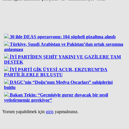
30 ilde DEAŞ operasyonu: 104 şüpheli gözaltına alındı
Türkiye, Suudi Arabistan ve Pakistan’dan ortak savunma
anlaşması
İYİ PARTİDEN ŞEHİT YAKINI VE GAZİLERE TAM
DESTEK
İYİ PARTİ GİK ÜYESİ ACUR, ERZURUM’DA
PARTİLİLERLE BULUŞTU
DAGC’nin “Doğu’nun Medya Oscarları” sahiplerini
buldu
Bakan Tekin: “Geçmişiyle gurur duyacak bir nesil
yetiştirmemiz gerekiyor”
Yorum yapabilmek için
giriş
yapmalısınız.