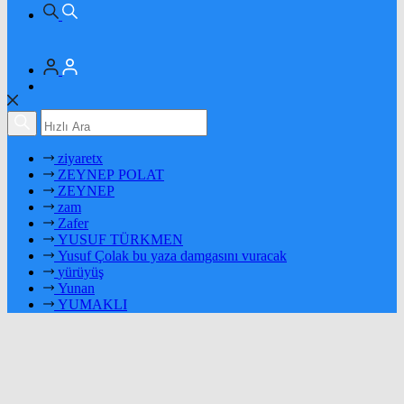
ziyaretx
ZEYNEP POLAT
ZEYNEP
zam
Zafer
YUSUF TÜRKMEN
Yusuf Çolak bu yaza damgasını vuracak
yürüyüş
Yunan
YUMAKLI