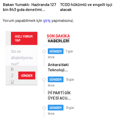
Bakan Yumaklı: Haziranda 127
TCDD hükümlü ve engelli işçi
bin 643 gıda denetimi
alacak
gerçekleştirildi
Yorum yapabilmek için
giriş
yapmalısınız.
SON DAKİKA
HIZLI YORUM
HABERLERİ
YAP
GÜNDEM
7 gün
önce
Ankara’daki
Teknoloji
Üssü Gazi
GÖNDER
Teknopark
GÜNDEM
13 gün
Nasıl
önce
Büyüyor?
İYİ PARTİ GİK
Burcu Alkan
ÜYESİ ACUR,
Bilir Yeni
ERZURUM’DA
Hedefleri
PARTİLİLERLE
GÜNDEM
13 gün
Anlattı
BULUŞTU
önce