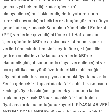
gelecek yıl beklendiği kadar ‘güvercin’
olmayabileceğine ilişkin endişelerle yatırımcıların
temkinli davrandığını belirterek, bugün gözlerin dünya
genelinde açıklanacak Satınalma Yöneticileri Endeksi
(PMI) verilerine çevrildiğini ifade etti.Haftanın son
işlem gününde ABD’de açıklanacak istihdam raporu
verileri öncesinde temkinli seyrin öne çıktığını dile
getiren analistler, söz konusu verilerin ABD’de
ekonomik gidişat konusunda sinyal verebileceğini ve
para politikasının yönü üzerinde etkili olabileceğini
söyledi.Analistler, para piyasalarındaki fiyatlamalarda
Fed’in gelecek iki toplantıda da faizi sabit bırakmasına
kesin gözüyle bakıldığını, gelecek yıl sonuna kadar
toplamda yaklaşık 125 baz puanlık faiz indiriminin
fiyatlamalarda bulunduğunu kaydetti.PİYASALAR VERİ
AKIŞINA ODAKLANDI Bugün yurt içinde reel efektif