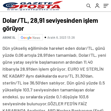
Dolar/TL, 28,91 seviyesinden işlem
görüyor
Aralık 6, 2023 13:26
ABONE OL
News
Dün yükseliş eğiliminde hareket eden dolar/TL, günü
yüzde 0,06 artışla 28,91’den tamamladı. Dolar/TL, yeni
güne yatay seyirle başlamasının ardından 11.40
itibarıyla 28,91’den işlem görüyor. EURO VE STERLİN
NE KADAR? Aynı dakikalarda euro/TL 31,30’dan,
sterlin/TL ise 36,50’den satılıyor. Dün günü yüzde 0,5
yükselişle 103,7 seviyesinden tamamlayan dolar
endeksi, şu sıralarda yüzde 0,1 düşüşle 103,6
seviyesinde bulunuyor.GÖZLER FED’İN FAİZ
KARARINDA Analistler, ABD Merkez Bankasının (Fed)