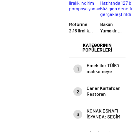
Motorine
Bakan
2,16 liralık
Yumaklı:
indirim
Haziranda
pompaya
127 bin 643
KATEGORİNİN
POPÜLERLERİ
yansıdı
gıda
denetimi
gerçekleştirildi
Emekliler TÜİK’i
1
mahkemeye
verecek
Caner Kartal’dan
2
Restoran
Sektörü İçin
Kritik Uyarı:
KONAK ESNAFI
Kazanan Kim,
3
İSYANDA: SEÇİM
Kaybeden Kim?
ÖNCESİ
VAATLER, SEÇİM