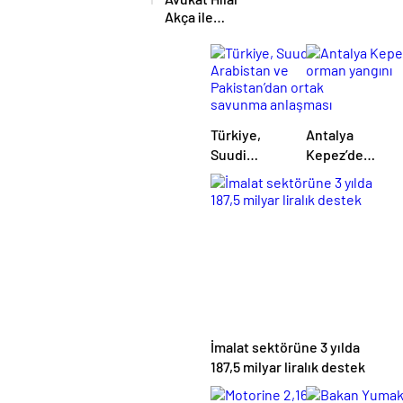
protokolü
Akça ile
imzalandı
Avukat Fatih
Albayrak
dünya evine
girdi
Türkiye,
Antalya
Suudi
Kepez’de
Arabistan
orman
ve
yangını
Pakistan’dan
ortak
savunma
anlaşması
İmalat sektörüne 3 yılda
187,5 milyar liralık destek