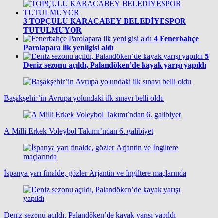
3
TOPÇULU KARACABEY BELEDİYESPOR
TUTULMUYOR
4
Fenerbahçe
Parolapara ilk yenilgisi aldı
5
Deniz sezonu açıldı, Palandöken’de kayak yarışı yapıldı
Başakşehir’in Avrupa yolundaki ilk sınavı belli oldu
A Milli Erkek Voleybol Takımı’ndan 6. galibiyet
İspanya yarı finalde, gözler Arjantin ve İngiltere maçlarında
Deniz sezonu açıldı, Palandöken’de kayak yarışı yapıldı