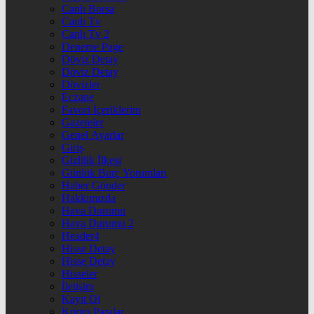
Canlı Borsa
Canlı Tv
Canlı Tv 2
Deneme Page
Döviz Detay
Döviz Detay
Dövizler
Eczane
Favori İçeriklerim
Gazeteler
Genel Ayarlar
Giriş
Gizlilik İlkesi
Günlük Burç Yorumları
Haber Gönder
Hakkımızda
Hava Durumu
Hava Durumu 2
Header4
Hisse Detay
Hisse Detay
Hisseler
İletişim
Kayıt Ol
Kripto Paralar