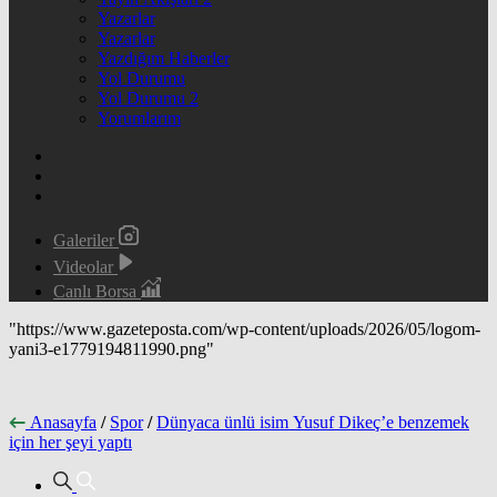
Yazarlar
Yazarlar
Yazdığım Haberler
Yol Durumu
Yol Durumu 2
Yorumlarım
Galeriler
Videolar
Canlı Borsa
"https://www.gazeteposta.com/wp-content/uploads/2026/05/logom-
yani3-e1779194811990.png"
Anasayfa
/
Spor
/
Dünyaca ünlü isim Yusuf Dikeç’e benzemek
için her şeyi yaptı