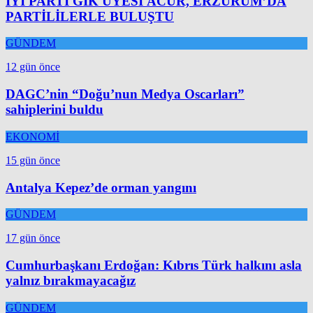
İYİ PARTİ GİK ÜYESİ ACUR, ERZURUM’DA
PARTİLİLERLE BULUŞTU
GÜNDEM
12 gün önce
DAGC’nin “Doğu’nun Medya Oscarları”
sahiplerini buldu
EKONOMİ
15 gün önce
Antalya Kepez’de orman yangını
GÜNDEM
17 gün önce
Cumhurbaşkanı Erdoğan: Kıbrıs Türk halkını asla
yalnız bırakmayacağız
GÜNDEM