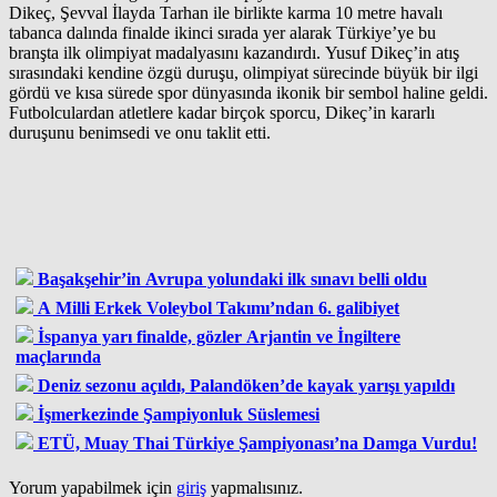
Dikeç, Şevval İlayda Tarhan ile birlikte karma 10 metre havalı
tabanca dalında finalde ikinci sırada yer alarak Türkiye’ye bu
branşta ilk olimpiyat madalyasını kazandırdı. Yusuf Dikeç’in atış
sırasındaki kendine özgü duruşu, olimpiyat sürecinde büyük bir ilgi
gördü ve kısa sürede spor dünyasında ikonik bir sembol haline geldi.
Futbolculardan atletlere kadar birçok sporcu, Dikeç’in kararlı
duruşunu benimsedi ve onu taklit etti.
Başakşehir’in Avrupa yolundaki ilk sınavı belli oldu
A Milli Erkek Voleybol Takımı’ndan 6. galibiyet
İspanya yarı finalde, gözler Arjantin ve İngiltere
maçlarında
Deniz sezonu açıldı, Palandöken’de kayak yarışı yapıldı
İşmerkezinde Şampiyonluk Süslemesi
ETÜ, Muay Thai Türkiye Şampiyonası’na Damga Vurdu!
Yorum yapabilmek için
giriş
yapmalısınız.