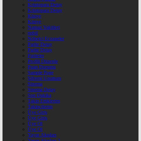
Kriptopara Detay
Kriptopara Detay
Künye
Künye
Namaz Vakitleri
nnbil
Nöbetçi Eczaneler
Parite Detay
Parite Detay
Pariteler
Profili Düzenle
Puan Durumu
Sample Page
Şifremi Unuttum
Sinema
Sinema Detay
Son Dakika
Takip Ettiklerim
Takipçilerim
Üye Giriş
Üye Giriş
Üye Ol
Üye Ol
Yayın Akışları
Yayın Akışları 2