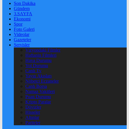
Son Dakika
Gündem
3.SAYFA
Ekonomi
Spor
Foto Galeri
Videolar
Gazeteler
Servisler
Vizyondaki Filmler
Haftanin Filmleri
Hava Durumu
Yol Durumu
Canlı Tv
Yayın Akışları
Nöbetçi Eczaneler
Canlı Borsa
Namaz Vakitleri
Puan Durumu
Kripto Paralar
Dövizler
Hisseler
Altınlar
Pariteler