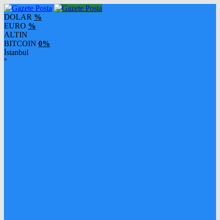
DOLAR
%
EURO
%
ALTIN
BITCOIN
0%
İstanbul
°