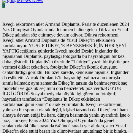
News
0
İsveçli rekortmen atlet Armand Duplantis, Paris’te düzenlenen 2024
Yaz Olimpiyat Oyunları’nda fenomen haline gelen Türk atıcı Yusuf
Dikeç adından söz ettirmeye devam ediyor. Dünya rekortmeni
İsveçli atlet Armand Duplantis de Yusuf Dikeç’in etkisinden
kurtulamıyor. YUSUF DİKEÇ’E BENZEMEK İÇİN HER ŞEYİ
YAPTIGeçtiğimiz günlerde İsveçli model Desiré Inglander ile
nişanlanan Duplantis, paylaştığı fotoğrafla bu hayranlığını bir kez
daha gösterdi. Duplantis’in üzerinde “Türkiye” yazılı bir tişörtle poz
vermesi dikkat çekerken, fotoğrafta Dikeç’in ikonik duruşunu
canlandırdığı görüldü. Bu özel karede, kendisine nişanlısı Inglander
da eşlik etti. Ancak Duplantis’in hayranlığı yalnızca bu duruşla
sınırlı kalmadı; aynı zamanda Dikeç’in tarzını da benimseyerek saç
modelini ve gözlük seçimini ona benzeterek poz verdi.BÜYÜK
İLGİ GÖRDÜSosyal medyada büyük ilgi gören bu fotoğraf,
hayranları tarafından “Duplantis’in Dikeç etkisinden
kurtulamadığının kanıtı” olarak yorumlandı. İsveçli rekortmenin,
yalnızca bir sporcu olarak değil, kişisel tarzında da Dikeç’ten ilham
almaya devam ettiği bu kare, dünya basınında yankı uyandırdı.İşte o
poz; Türkiye, Paris 2024 Yaz Olimpiyat Oyunları’nda genel
sıralamada 84 ülke arasında 64’üncü sırada yer alırken, atıcı Yusuf
Dikeç’in elde ettiği başarı ile olimpiyatlara unutulmaz bir iz bıraktı.