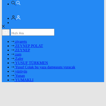
ziyaretx
ZEYNEP POLAT
ZEYNEP
zam
Zafer
YUSUF TÜRKMEN
Yusuf Çolak bu yaza damgasını vuracak
yürüyüş
Yunan
YUMAKLI