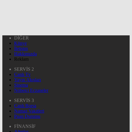
DİĞER
Künye
İletişim
Hakkımızda
Reklam
SERVİS 2
Canlı Tv
Yayın Akışları
Sinema
Nöbetçi Eczaneler
SERVİS 3
Canlı Borsa
Namaz Vakitleri
Puan Durumu
FİNANSİF
Altınlar