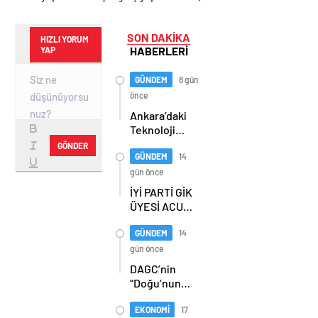
SON DAKİKA
HIZLI YORUM
HABERLERİ
YAP
GÜNDEM
8 gün
önce
Ankara’daki
Teknoloji
Üssü Gazi
GÖNDER
Teknopark
GÜNDEM
14
Nasıl
gün önce
Büyüyor?
İYİ PARTİ GİK
Burcu Alkan
ÜYESİ ACUR,
Bilir Yeni
ERZURUM’DA
Hedefleri
PARTİLİLERLE
GÜNDEM
14
Anlattı
BULUŞTU
gün önce
DAGC’nin
“Doğu’nun
Medya
Oscarları”
EKONOMİ
17