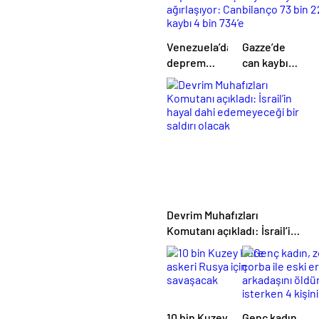
girdi
Venezuela’da
Gazze’de
deprem
can kaybı
bilançosu
artıyor: Son
ağırlaşıyor:
bilanço 73
Can kaybı 4
bin 221
bin 734’e
yükseldi
Devrim Muhafızları
Komutanı açıkladı: İsrail’in
hayal dahi edemeyeceği bir
saldırı olacak
10 bin Kuzey
Genç kadın,