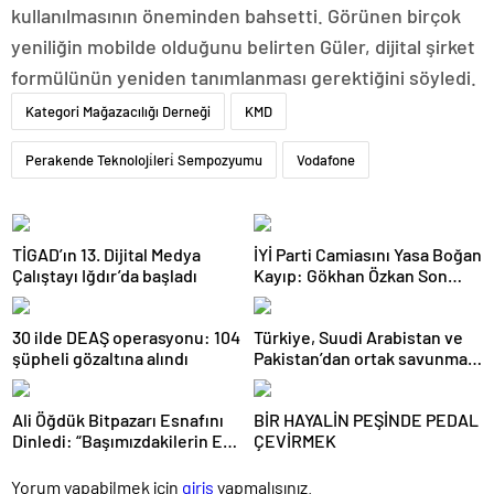
kullanılmasının öneminden bahsetti. Görünen birçok
yeniliğin mobilde olduğunu belirten Güler, dijital şirket
formülünün yeniden tanımlanması gerektiğini söyledi.
Kategori Mağazacılığı Derneği
KMD
Perakende Teknoloji̇leri̇ Sempozyumu
Vodafone
TİGAD’ın 13. Dijital Medya
İYİ Parti Camiasını Yasa Boğan
Çalıştayı Iğdır’da başladı
Kayıp: Gökhan Özkan Son
Yolculuğuna Uğurlandı
30 ilde DEAŞ operasyonu: 104
Türkiye, Suudi Arabistan ve
şüpheli gözaltına alındı
Pakistan’dan ortak savunma
anlaşması
Ali Öğdük Bitpazarı Esnafını
BİR HAYALİN PEŞİNDE PEDAL
Dinledi: “Başımızdakilerin Eli
ÇEVİRMEK
Her Daim Bizim Cebimizde”
Yorum yapabilmek için
giriş
yapmalısınız.