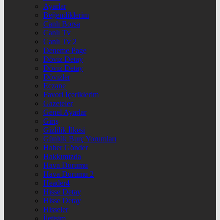
Ayarlar
Beğendiklerim
Canlı Borsa
Canlı Tv
Canlı Tv 2
Deneme Page
Döviz Detay
Döviz Detay
Dövizler
Eczane
Favori İçeriklerim
Gazeteler
Genel Ayarlar
Giriş
Gizlilik İlkesi
Günlük Burç Yorumları
Haber Gönder
Hakkımızda
Hava Durumu
Hava Durumu 2
Header4
Hisse Detay
Hisse Detay
Hisseler
İletişim