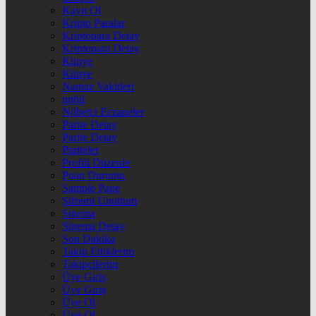
Kayıt Ol
Kripto Paralar
Kriptopara Detay
Kriptopara Detay
Künye
Künye
Namaz Vakitleri
nnbil
Nöbetçi Eczaneler
Parite Detay
Parite Detay
Pariteler
Profili Düzenle
Puan Durumu
Sample Page
Şifremi Unuttum
Sinema
Sinema Detay
Son Dakika
Takip Ettiklerim
Takipçilerim
Üye Giriş
Üye Giriş
Üye Ol
Üye Ol