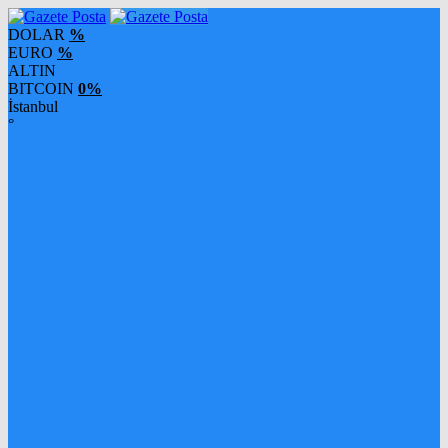
DOLAR
%
EURO
%
ALTIN
BITCOIN
0%
İstanbul
°