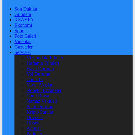
Son Dakika
Gündem
3.SAYFA
Ekonomi
Spor
Foto Galeri
Videolar
Gazeteler
Servisler
Vizyondaki Filmler
Haftanin Filmleri
Hava Durumu
Yol Durumu
Canlı Tv
Yayın Akışları
Nöbetçi Eczaneler
Canlı Borsa
Namaz Vakitleri
Puan Durumu
Kripto Paralar
Dövizler
Hisseler
Altınlar
Pariteler