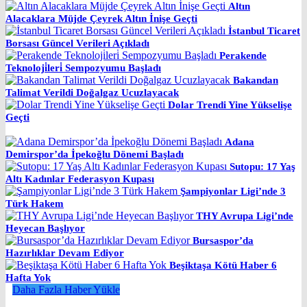
Altın
Alacaklara Müjde Çeyrek Altın İnişe Geçti
İstanbul Ticaret
Borsası Güncel Verileri Açıkladı
Perakende
Teknoloji̇leri̇ Sempozyumu Başladı
Bakandan
Talimat Verildi Doğalgaz Ucuzlayacak
Dolar Trendi Yine Yükselişe
Geçti
Adana
Demirspor’da İpekoğlu Dönemi Başladı
Sutopu: 17 Yaş
Altı Kadınlar Federasyon Kupası
Şampiyonlar Ligi’nde 3
Türk Hakem
THY Avrupa Ligi’nde
Heyecan Başlıyor
Bursaspor’da
Hazırlıklar Devam Ediyor
Beşiktaşa Kötü Haber 6
Hafta Yok
Daha Fazla Haber Yükle