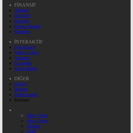
FİNANSİF
Altınlar
Dövizler
Hisseler
Kripto Paralar
Pariteler
İNTERAKTİF
Foto Galeri
Video Galeri
Yazarlar
Gazeteler
Sıcak Haber
DİĞER
Künye
İletişim
Hakkımızda
Reklam
Altın Detay
Altın Detay
Altınlar
AMP