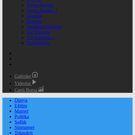
Yayın Akışları
Yayın Akışları 2
Yazarlar
Yazarlar
Yazdığım Haberler
Yol Durumu
Yol Durumu 2
Yorumlarım
Galeriler
Videolar
Canlı Borsa
Dünya
Eğitim
Manşet
Politika
Sağlık
Sürmanşet
Teknoloji