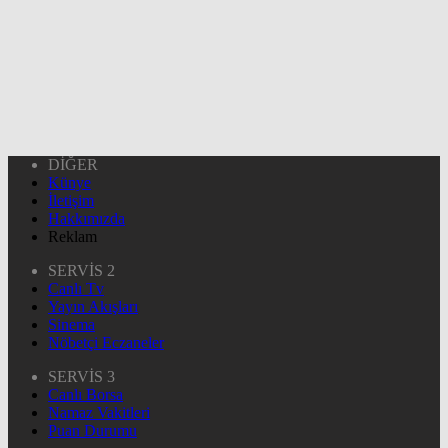
DİĞER
Künye
İletişim
Hakkımızda
Reklam
SERVİS 2
Canlı Tv
Yayın Akışları
Sinema
Nöbetçi Eczaneler
SERVİS 3
Canlı Borsa
Namaz Vakitleri
Puan Durumu