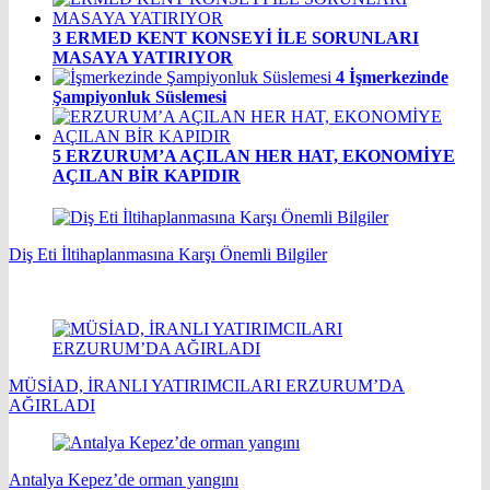
3
ERMED KENT KONSEYİ İLE SORUNLARI
MASAYA YATIRIYOR
4
İşmerkezinde
Şampiyonluk Süslemesi
5
ERZURUM’A AÇILAN HER HAT, EKONOMİYE
AÇILAN BİR KAPIDIR
Diş Eti İltihaplanmasına Karşı Önemli Bilgiler
MÜSİAD, İRANLI YATIRIMCILARI ERZURUM’DA
AĞIRLADI
Antalya Kepez’de orman yangını