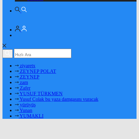
ziyaretx
ZEYNEP POLAT
ZEYNEP
zam
Zafer
YUSUF TÜRKMEN
Yusuf Çolak bu yaza damgasını vuracak
yürüyüş
Yunan
YUMAKLI