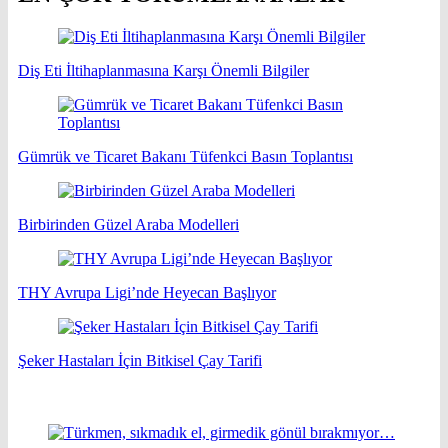
Diş Eti İltihaplanmasına Karşı Önemli Bilgiler
Gümrük ve Ticaret Bakanı Tüfenkci Basın Toplantısı
Birbirinden Güzel Araba Modelleri
THY Avrupa Ligi’nde Heyecan Başlıyor
Şeker Hastaları İçin Bitkisel Çay Tarifi