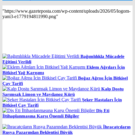
"https://www.gazeteposta.com/wp-content/uploads/2026/05/logom-
yani3-e1779194811990.png"
Bağımlılıkla Mücadele
Eğitimi Verildi
Eklem Ağrıları İçin
Bitkisel Yağ Karışımı
Boğaz Ağrısı İçin Bitkisel
Çay Tarifi
Kalp Dostu
Sarımsak Limon ve Maydanoz Kürü
Şeker Hastaları İçin
Bitkisel Çay Tarifi
Diş Eti
İltihaplanmasına Karşı Önemli Bilgiler
İhracatçıların
Rusya Pazarından Beklentisi Büyük