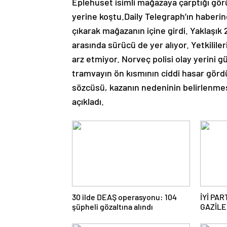
Eplehuset isimli mağazaya çarptığı görü
yerine koştu.Daily Telegraph’ın haber
çıkarak mağazanın içine girdi. Yaklaşı
arasında sürücü de yer alıyor. Yetkilile
arz etmiyor. Norveç polisi olay yerini g
tramvayın ön kısmının ciddi hasar görd
sözcüsü, kazanın nedeninin belirlenmes
açıkladı.
30 ilde DEAŞ operasyonu: 104
İYİ PAR
şüpheli gözaltına alındı
GAZİLE