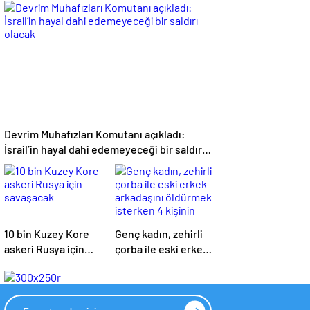
ağırlaşıyor: Can
73 bin 221
kaybı 4 bin 734’e
yükseldi
Devrim Muhafızları Komutanı açıkladı:
İsrail’in hayal dahi edemeyeceği bir saldırı
olacak
10 bin Kuzey Kore
Genç kadın, zehirli
askeri Rusya için
çorba ile eski erkek
savaşacak
arkadaşını
öldürmek isterken
4 kişinin daha
ölmesine sebep