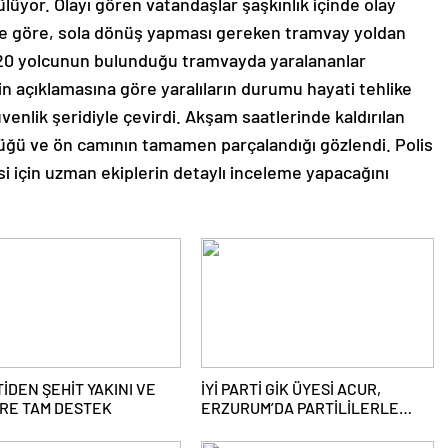
lüyor. Olayı gören vatandaşlar şaşkınlık içinde olay
ine göre, sola dönüş yapması gereken tramvay yoldan
k 20 yolcunun bulunduğu tramvayda yaralananlar
rin açıklamasına göre yaralıların durumu hayati tehlike
üvenlik şeridiyle çevirdi. Akşam saatlerinde kaldırılan
üğü ve ön camının tamamen parçalandığı gözlendi. Polis
i için uzman ekiplerin detaylı inceleme yapacağını
TİDEN ŞEHİT YAKINI VE
İYİ PARTİ GİK ÜYESİ ACUR,
RE TAM DESTEK
ERZURUM’DA PARTİLİLERLE
BULUŞTU