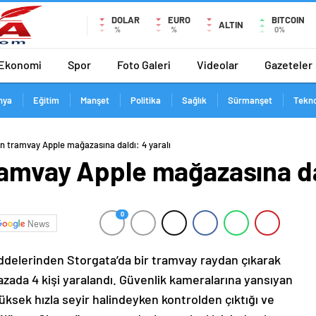
DOLAR
EURO
BITCOIN
ALTIN
%
%
0%
Ekonomi
Spor
Foto Galeri
Videolar
Gazeteler
nya
Eğitim
Manşet
Politika
Sağlık
Sürmanşet
Tekno
n tramvay Apple mağazasına daldı: 4 yaralı
amvay Apple mağazasına dal
0
News
addelerinden Storgata’da bir tramvay raydan çıkarak
zada 4 kişi yaralandı. Güvenlik kameralarına yansıyan
ksek hızla seyir halindeyken kontrolden çıktığı ve