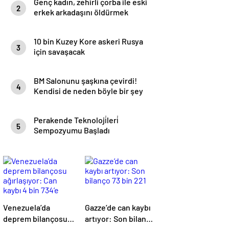
Genç kadın, zehirli çorba ile eski
2
erkek arkadaşını öldürmek
isterken 4 kişinin daha ölmesine
sebep oldu
10 bin Kuzey Kore askeri Rusya
3
için savaşacak
BM Salonunu şaşkına çevirdi!
4
Kendisi de neden böyle bir şey
yaptığını anlamadı
Perakende Teknoloji̇leri̇
5
Sempozyumu Başladı
Venezuela’da
Gazze’de can kaybı
deprem bilançosu
artıyor: Son bilanço