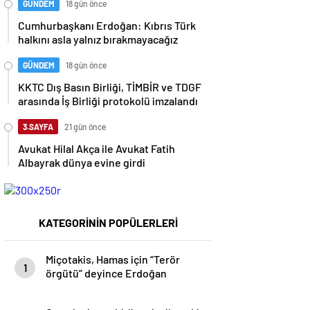
GÜNDEM
18 gün önce
Cumhurbaşkanı Erdoğan: Kıbrıs Türk
halkını asla yalnız bırakmayacağız
GÜNDEM
18 gün önce
KKTC Dış Basın Birliği, TİMBİR ve TDGF
arasında İş Birliği protokolü imzalandı
3.SAYFA
21 gün önce
Avukat Hilal Akça ile Avukat Fatih
Albayrak dünya evine girdi
KATEGORİNİN POPÜLERLERİ
Miçotakis, Hamas için “Terör
1
örgütü” deyince Erdoğan
devreye girdi