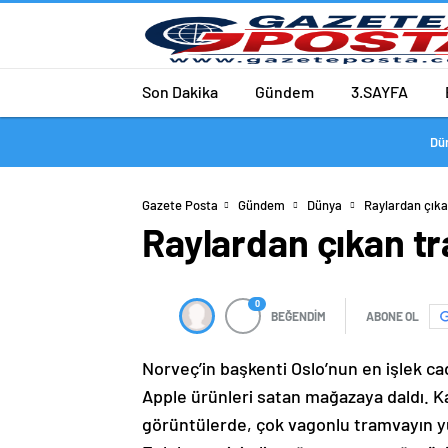
Son Dakika
Gündem
3.SAYFA
Dü
Gazete Posta
Gündem
Dünya
Raylardan çıka
Raylardan çıkan tr
0
BEĞENDİM
ABONE OL
Norveç’in başkenti Oslo’nun en işlek c
Apple ürünleri satan mağazaya daldı. Ka
görüntülerde, çok vagonlu tramvayın yü