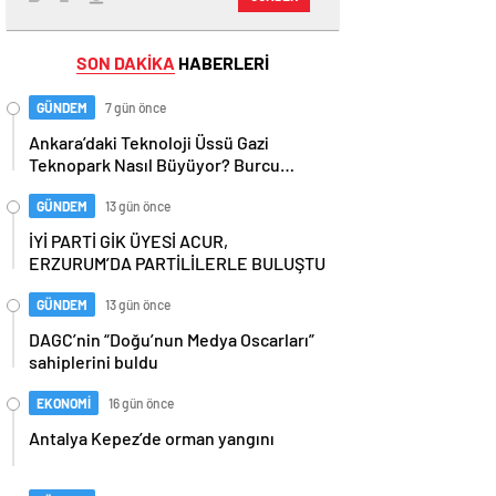
SON DAKİKA
HABERLERİ
GÜNDEM
7 gün önce
Ankara’daki Teknoloji Üssü Gazi
Teknopark Nasıl Büyüyor? Burcu
Alkan Bilir Yeni Hedefleri Anlattı
GÜNDEM
13 gün önce
İYİ PARTİ GİK ÜYESİ ACUR,
ERZURUM’DA PARTİLİLERLE BULUŞTU
GÜNDEM
13 gün önce
DAGC’nin “Doğu’nun Medya Oscarları”
sahiplerini buldu
EKONOMİ
16 gün önce
Antalya Kepez’de orman yangını