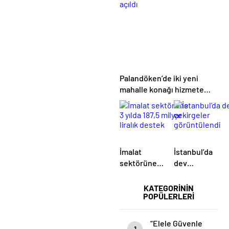
Gökhan
Görüldü
Özkan Son
Yolculuğuna
Uğurlandı
Palandöken’de iki yeni
mahalle konağı hizmete
açıldı
İmalat
İstanbul’da
sektörüne 3
dev
yılda 187,5
çekirgeler
milyar liralık
görüntülendi
KATEGORİNİN
POPÜLERLERİ
destek
“Elele Güvenle