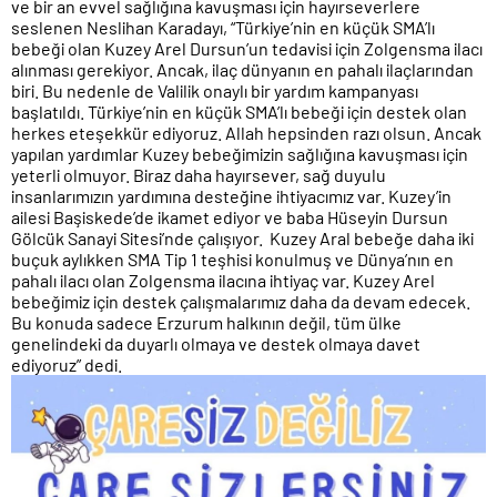
ve bir an evvel sağlığına kavuşması için hayırseverlere
seslenen Neslihan Karadayı, “Türkiye’nin en küçük SMA’lı
bebeği olan Kuzey Arel Dursun’un tedavisi için Zolgensma ilacı
alınması gerekiyor. Ancak, ilaç dünyanın en pahalı ilaçlarından
biri. Bu nedenle de Valilik onaylı bir yardım kampanyası
başlatıldı. Türkiye’nin en küçük SMA’lı bebeği için destek olan
herkes eteşekkür ediyoruz. Allah hepsinden razı olsun. Ancak
yapılan yardımlar Kuzey bebeğimizin sağlığına kavuşması için
yeterli olmuyor. Biraz daha hayırsever, sağ duyulu
insanlarımızın yardımına desteğine ihtiyacımız var. Kuzey’in
ailesi Başiskede’de ikamet ediyor ve baba Hüseyin Dursun
Gölcük Sanayi Sitesi’nde çalışıyor. Kuzey Aral bebeğe daha iki
buçuk aylıkken SMA Tip 1 teşhisi konulmuş ve Dünya’nın en
pahalı ilacı olan Zolgensma ilacına ihtiyaç var. Kuzey Arel
bebeğimiz için destek çalışmalarımız daha da devam edecek.
Bu konuda sadece Erzurum halkının değil, tüm ülke
genelindeki da duyarlı olmaya ve destek olmaya davet
ediyoruz” dedi.