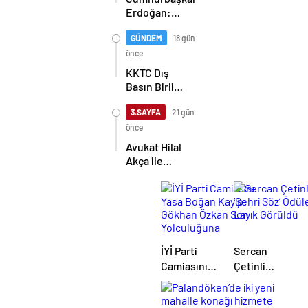
Erdoğan:
Kıbrıs Türk
halkını asla
GÜNDEM
18 gün
yalnız
önce
bırakmayacağız
KKTC Dış
Basın Birliği,
TİMBİR ve
TDGF
3.SAYFA
21 gün
arasında İş
önce
Birliği
Avukat Hilal
protokolü
Akça ile
imzalandı
Avukat Fatih
Albayrak
dünya evine
girdi
İYİ Parti
Sercan
Camiasını
Çetinli
Yasa Boğan
‘Şehri Söz’
Kayıp:
Ödüle Layık