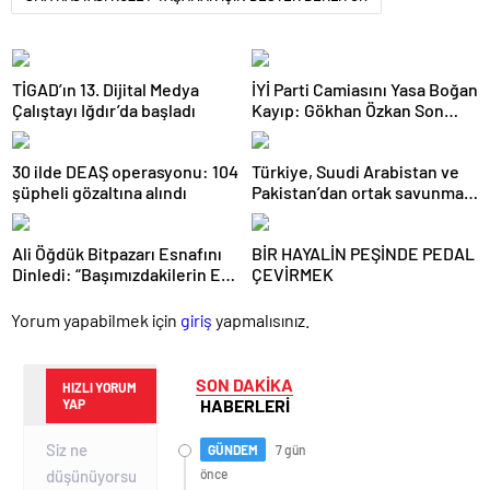
TİGAD’ın 13. Dijital Medya
İYİ Parti Camiasını Yasa Boğan
Çalıştayı Iğdır’da başladı
Kayıp: Gökhan Özkan Son
Yolculuğuna Uğurlandı
30 ilde DEAŞ operasyonu: 104
Türkiye, Suudi Arabistan ve
şüpheli gözaltına alındı
Pakistan’dan ortak savunma
anlaşması
Ali Öğdük Bitpazarı Esnafını
BİR HAYALİN PEŞİNDE PEDAL
Dinledi: “Başımızdakilerin Eli
ÇEVİRMEK
Her Daim Bizim Cebimizde”
Yorum yapabilmek için
giriş
yapmalısınız.
SON DAKİKA
HIZLI YORUM
HABERLERİ
YAP
GÜNDEM
7 gün
önce