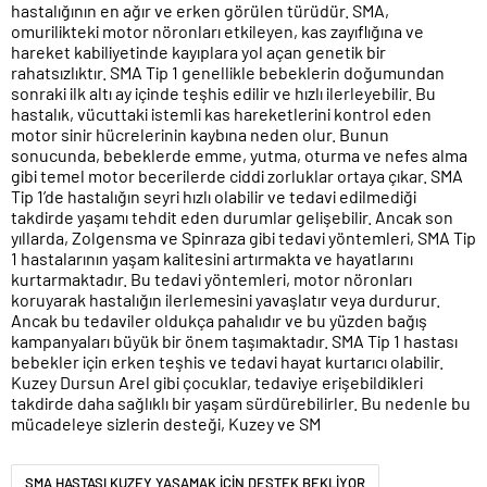
hastalığının en ağır ve erken görülen türüdür. SMA,
omurilikteki motor nöronları etkileyen, kas zayıflığına ve
hareket kabiliyetinde kayıplara yol açan genetik bir
rahatsızlıktır. SMA Tip 1 genellikle bebeklerin doğumundan
sonraki ilk altı ay içinde teşhis edilir ve hızlı ilerleyebilir. Bu
hastalık, vücuttaki istemli kas hareketlerini kontrol eden
motor sinir hücrelerinin kaybına neden olur. Bunun
sonucunda, bebeklerde emme, yutma, oturma ve nefes alma
gibi temel motor becerilerde ciddi zorluklar ortaya çıkar. SMA
Tip 1’de hastalığın seyri hızlı olabilir ve tedavi edilmediği
takdirde yaşamı tehdit eden durumlar gelişebilir. Ancak son
yıllarda, Zolgensma ve Spinraza gibi tedavi yöntemleri, SMA Tip
1 hastalarının yaşam kalitesini artırmakta ve hayatlarını
kurtarmaktadır. Bu tedavi yöntemleri, motor nöronları
koruyarak hastalığın ilerlemesini yavaşlatır veya durdurur.
Ancak bu tedaviler oldukça pahalıdır ve bu yüzden bağış
kampanyaları büyük bir önem taşımaktadır. SMA Tip 1 hastası
bebekler için erken teşhis ve tedavi hayat kurtarıcı olabilir.
Kuzey Dursun Arel gibi çocuklar, tedaviye erişebildikleri
takdirde daha sağlıklı bir yaşam sürdürebilirler. Bu nedenle bu
mücadeleye sizlerin desteği, Kuzey ve SM
SMA HASTASI KUZEY YAŞAMAK İÇİN DESTEK BEKLİYOR