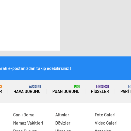
rak e-postanızdan takip edebilirsiniz !
K
TAHMİNİ
LİG
EKONOMİ
E
R
HAVA DURUMU
PUAN DURUMU
HISSELER
PARI
Canlı Borsa
Altınlar
Foto Galeri
Namaz Vakitleri
Dövizler
Video Galeri