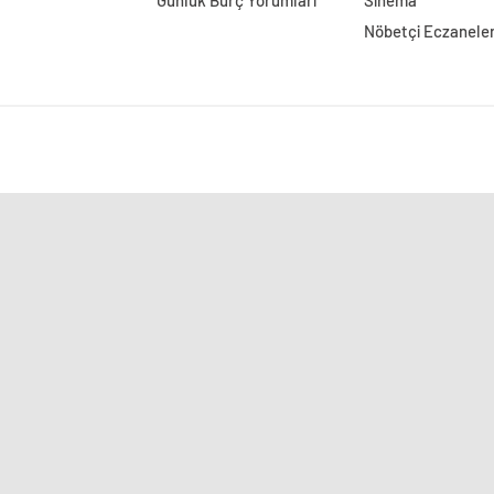
Günlük Burç Yorumları
Sinema
Nöbetçi Eczanele