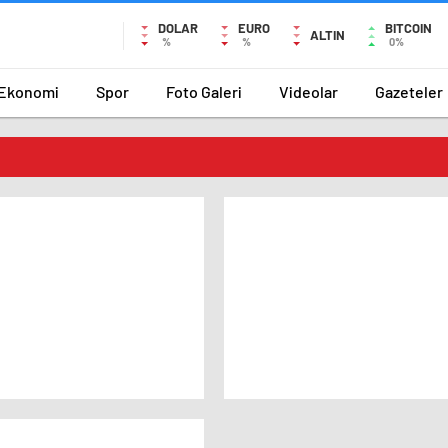
DOLAR
EURO
BITCOIN
ALTIN
%
%
0%
Ekonomi
Spor
Foto Galeri
Videolar
Gazeteler