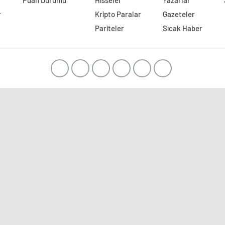
Puan Durumu
Hisseler
Yazarlar
r
Kripto Paralar
Gazeteler
Pariteler
Sıcak Haber