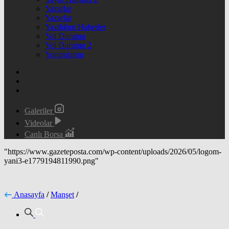
Yazarlar
Yazarlar
Yazdığım Haberler
Yol Durumu
Yol Durumu 2
Yorumlarım
Galeriler
Videolar
Canlı Borsa
"https://www.gazeteposta.com/wp-content/uploads/2026/05/logom-
yani3-e1779194811990.png"
Anasayfa
/
Manşet
/