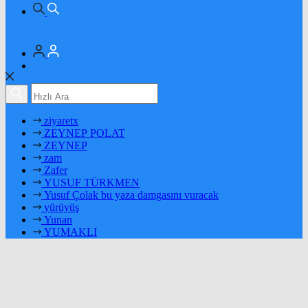
ziyaretx
ZEYNEP POLAT
ZEYNEP
zam
Zafer
YUSUF TÜRKMEN
Yusuf Çolak bu yaza damgasını vuracak
yürüyüş
Yunan
YUMAKLI