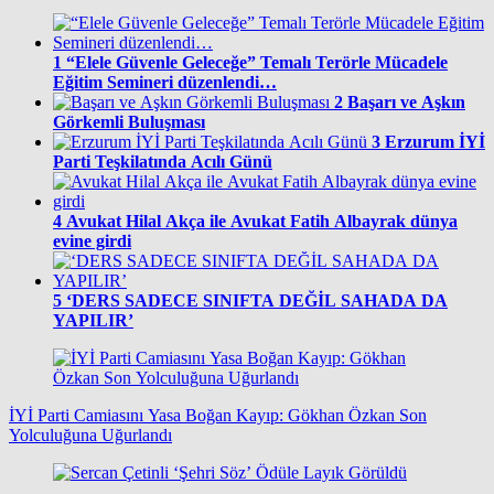
1
“Elele Güvenle Geleceğe” Temalı Terörle Mücadele
Eğitim Semineri düzenlendi…
2
Başarı ve Aşkın
Görkemli Buluşması
3
Erzurum İYİ
Parti Teşkilatında Acılı Günü
4
Avukat Hilal Akça ile Avukat Fatih Albayrak dünya
evine girdi
5
‘DERS SADECE SINIFTA DEĞİL SAHADA DA
YAPILIR’
İYİ Parti Camiasını Yasa Boğan Kayıp: Gökhan Özkan Son
Yolculuğuna Uğurlandı