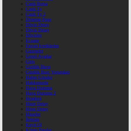
Canlı Borsa
Canlı Tv
Canlı Tv 2
Deneme Page
Döviz Detay
Döviz Detay
Dövizler
Eczane
Favori İçeriklerim
Gazeteler
Genel Ayarlar
Giriş
Gizlilik İlkesi
Günlük Burç Yorumları
Haber Gönder
Hakkımızda
Hava Durumu
Hava Durumu 2
Header4
Hisse Detay
Hisse Detay
Hisseler
İletişim
Kayıt Ol
Kripto Paralar