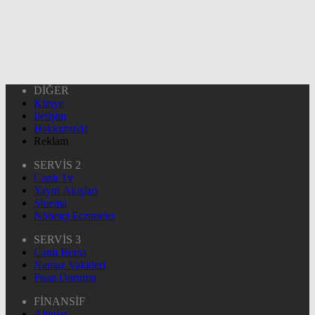
DİĞER
Künye
İletişim
Hakkımızda
Reklam
SERVİS 2
Canlı Tv
Yayın Akışları
Sinema
Nöbetçi Eczaneler
SERVİS 3
Canlı Borsa
Namaz Vakitleri
Puan Durumu
FİNANSİF
Altınlar