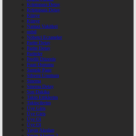
Kriptopara Detay
Kriptopara Detay
Künye
Künye
Namaz Vakitleri
nnbil
Nöbetçi Eczaneler
Parite Detay
Parite Detay
Pariteler
Profili Düzenle
Puan Durumu
Sample Page
Şifremi Unuttum
Sinema
Sinema Detay
Son Dakika
Takip Ettiklerim
Takipçilerim
Üye Giriş
Üye Giriş
Üye Ol
Üye Ol
Yayın Akışları
Yayın Akışları 2