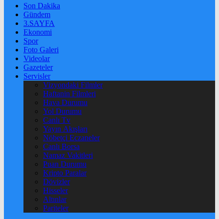
Son Dakika
Gündem
3.SAYFA
Ekonomi
Spor
Foto Galeri
Videolar
Gazeteler
Servisler
Vizyondaki Filmler
Haftanin Filmleri
Hava Durumu
Yol Durumu
Canlı Tv
Yayın Akışları
Nöbetçi Eczaneler
Canlı Borsa
Namaz Vakitleri
Puan Durumu
Kripto Paralar
Dövizler
Hisseler
Altınlar
Pariteler