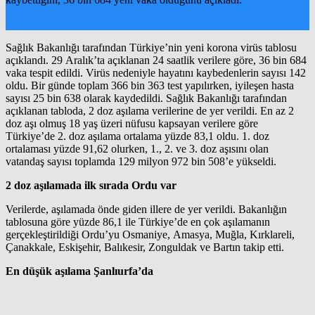
Sağlık Bakanlığı tarafından Türkiye’nin yeni korona virüs tablosu
açıklandı. 29 Aralık’ta açıklanan 24 saatlik verilere göre, 36 bin 684
vaka tespit edildi. Virüs nedeniyle hayatını kaybedenlerin sayısı 142
oldu. Bir günde toplam 366 bin 363 test yapılırken, iyileşen hasta
sayısı 25 bin 638 olarak kaydedildi. Sağlık Bakanlığı tarafından
açıklanan tabloda, 2 doz aşılama verilerine de yer verildi. En az 2
doz aşı olmuş 18 yaş üzeri nüfusu kapsayan verilere göre
Türkiye’de 2. doz aşılama ortalama yüzde 83,1 oldu. 1. doz
ortalaması yüzde 91,62 olurken, 1., 2. ve 3. doz aşısını olan
vatandaş sayısı toplamda 129 milyon 972 bin 508’e yükseldi.
2 doz aşılamada ilk sırada Ordu var
Verilerde, aşılamada önde giden illere de yer verildi. Bakanlığın
tablosuna göre yüzde 86,1 ile Türkiye’de en çok aşılamanın
gerçekleştirildiği Ordu’yu Osmaniye, Amasya, Muğla, Kırklareli,
Çanakkale, Eskişehir, Balıkesir, Zonguldak ve Bartın takip etti.
En düşük aşılama Şanlıurfa’da