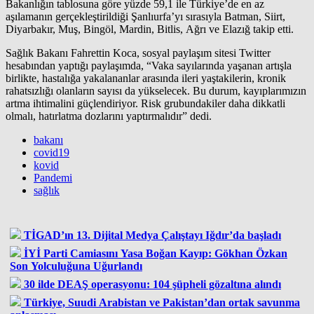
Bakanlığın tablosuna göre yüzde 59,1 ile Türkiye’de en az
aşılamanın gerçekleştirildiği Şanlıurfa’yı sırasıyla Batman, Siirt,
Diyarbakır, Muş, Bingöl, Mardin, Bitlis, Ağrı ve Elazığ takip etti.
Sağlık Bakanı Fahrettin Koca, sosyal paylaşım sitesi Twitter
hesabından yaptığı paylaşımda, “Vaka sayılarında yaşanan artışla
birlikte, hastalığa yakalananlar arasında ileri yaştakilerin, kronik
rahatsızlığı olanların sayısı da yükselecek. Bu durum, kayıplarımızın
artma ihtimalini güçlendiriyor. Risk grubundakiler daha dikkatli
olmalı, hatırlatma dozlarını yaptırmalıdır” dedi.
bakanı
covid19
kovid
Pandemi
sağlık
TİGAD’ın 13. Dijital Medya Çalıştayı Iğdır’da başladı
İYİ Parti Camiasını Yasa Boğan Kayıp: Gökhan Özkan
Son Yolculuğuna Uğurlandı
30 ilde DEAŞ operasyonu: 104 şüpheli gözaltına alındı
Türkiye, Suudi Arabistan ve Pakistan’dan ortak savunma