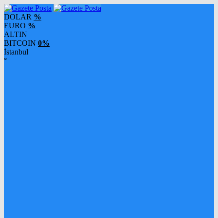
DOLAR
%
EURO
%
ALTIN
BITCOIN
0%
İstanbul
°