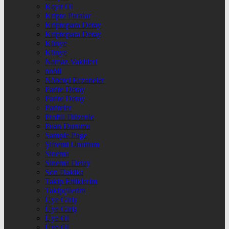
Kayıt Ol
Kripto Paralar
Kriptopara Detay
Kriptopara Detay
Künye
Künye
Namaz Vakitleri
nnbil
Nöbetçi Eczaneler
Parite Detay
Parite Detay
Pariteler
Profili Düzenle
Puan Durumu
Sample Page
Şifremi Unuttum
Sinema
Sinema Detay
Son Dakika
Takip Ettiklerim
Takipçilerim
Üye Giriş
Üye Giriş
Üye Ol
Üye Ol