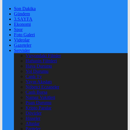
Son Dakika
Gündem
3.SAYFA
Ekonomi
Spor
Foto Galeri
Videolar
Gazeteler
Servisler
Vizyondaki Filmler
Haftanin Filmleri
Hava Durumu
Yol Durumu
Canlı Tv
Yayın Akışları
Nöbetçi Eczaneler
Canlı Borsa
Namaz Vakitleri
Puan Durumu
Kripto Paralar
Dövizler
Hisseler
Altınlar
Pariteler