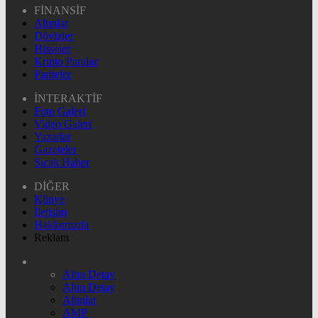
FİNANSİF
Altınlar
Dövizler
Hisseler
Kripto Paralar
Pariteler
İNTERAKTİF
Foto Galeri
Video Galeri
Yazarlar
Gazeteler
Sıcak Haber
DİĞER
Künye
İletişim
Hakkımızda
Reklam
Altın Detay
Altın Detay
Altınlar
AMP