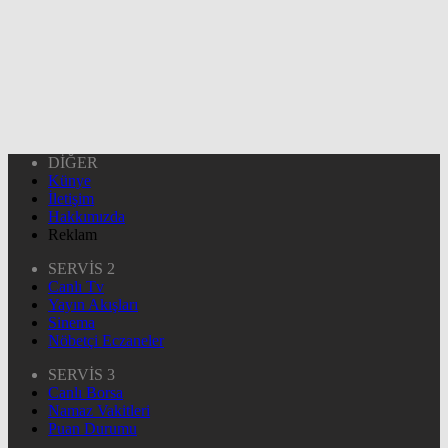
DİĞER
Künye
İletişim
Hakkımızda
Reklam
SERVİS 2
Canlı Tv
Yayın Akışları
Sinema
Nöbetçi Eczaneler
SERVİS 3
Canlı Borsa
Namaz Vakitleri
Puan Durumu