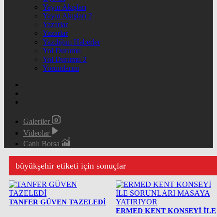
Yayın Akışları
Yayın Akışları 2
Yazarlar
Yazarlar
Yazdığım Haberler
Yol Durumu
Yol Durumu 2
Yorumlarım
Galeriler
Videolar
Canlı Borsa
büyükşehir etiketi için sonuçlar
TANFER GÜVEN TAZELEDİ
ERMED KENT KONSEYİ İLE