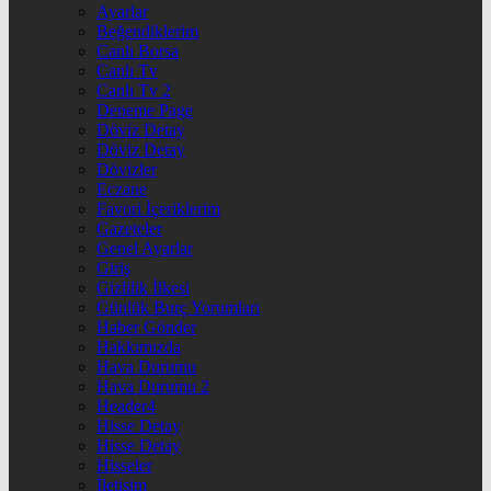
Ayarlar
Beğendiklerim
Canlı Borsa
Canlı Tv
Canlı Tv 2
Deneme Page
Döviz Detay
Döviz Detay
Dövizler
Eczane
Favori İçeriklerim
Gazeteler
Genel Ayarlar
Giriş
Gizlilik İlkesi
Günlük Burç Yorumları
Haber Gönder
Hakkımızda
Hava Durumu
Hava Durumu 2
Header4
Hisse Detay
Hisse Detay
Hisseler
İletişim