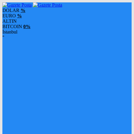
DOLAR
%
EURO
%
ALTIN
BITCOIN
0%
İstanbul
°