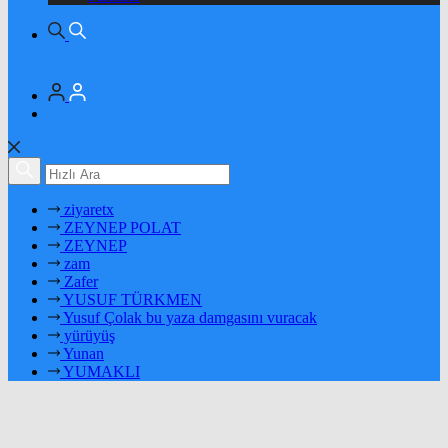
ziyaretx
ZEYNEP POLAT
ZEYNEP
zam
Zafer
YUSUF TÜRKMEN
Yusuf Çolak bu yaza damgasını vuracak
yürüyüş
Yunan
YUMAKLI