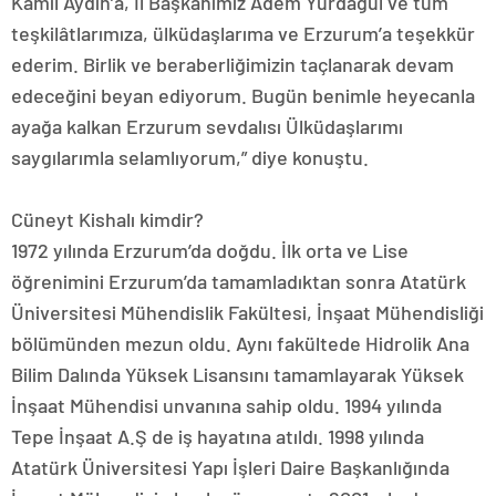
Kâmil Aydın’a, İl Başkanımız Adem Yurdagül ve tüm
teşkilâtlarımıza, ülküdaşlarıma ve Erzurum’a teşekkür
ederim. Birlik ve beraberliğimizin taçlanarak devam
edeceğini beyan ediyorum. Bugün benimle heyecanla
ayağa kalkan Erzurum sevdalısı Ülküdaşlarımı
saygılarımla selamlıyorum,” diye konuştu.
Cüneyt Kishalı kimdir?
1972 yılında Erzurum’da doğdu. İlk orta ve Lise
öğrenimini Erzurum’da tamamladıktan sonra Atatürk
Üniversitesi Mühendislik Fakültesi, İnşaat Mühendisliği
bölümünden mezun oldu. Aynı fakültede Hidrolik Ana
Bilim Dalında Yüksek Lisansını tamamlayarak Yüksek
İnşaat Mühendisi unvanına sahip oldu. 1994 yılında
Tepe İnşaat A.Ş de iş hayatına atıldı. 1998 yılında
Atatürk Üniversitesi Yapı İşleri Daire Başkanlığında