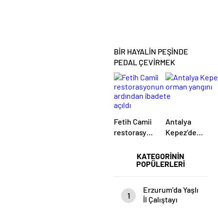
Bizim
Cebimizde”
BİR HAYALİN PEŞİNDE
PEDAL ÇEVİRMEK
Fetih Camii
Antalya
restorasyonun
Kepez’de
ardından
orman
ibadete
yangını
KATEGORİNİN
POPÜLERLERİ
açıldı
Erzurum’da Yaşlı
1
İl Çalıştayı
Düzenlendi