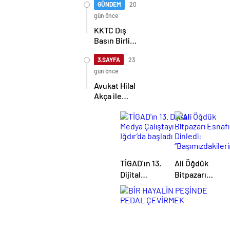
halkını asla
GÜNDEM
20
yalnız
gün önce
bırakmayacağız
KKTC Dış
Basın Birliği,
TİMBİR ve
TDGF
3.SAYFA
23
arasında İş
gün önce
Birliği
Avukat Hilal
protokolü
Akça ile
imzalandı
Avukat Fatih
Albayrak
dünya evine
girdi
TİGAD’ın 13.
Ali Öğdük
Dijital
Bitpazarı
Medya
Esnafını
Çalıştayı
Dinledi:
Iğdır’da
“Başımızdakiler
başladı
Eli Her Daim