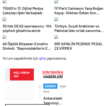
TİGAD’ın 13. Dijital Medya
İYİ Parti Camiasını Yasa Boğan
Çalıştayı Iğdır’da başladı
Kayıp: Gökhan Özkan Son
Yolculuğuna Uğurlandı
30 ilde DEAŞ operasyonu: 104
Türkiye, Suudi Arabistan ve
şüpheli gözaltına alındı
Pakistan’dan ortak savunma
anlaşması
Ali Öğdük Bitpazarı Esnafını
BİR HAYALİN PEŞİNDE PEDAL
Dinledi: “Başımızdakilerin Eli
ÇEVİRMEK
Her Daim Bizim Cebimizde”
Yorum yapabilmek için
giriş
yapmalısınız.
SON DAKİKA
HIZLI YORUM
HABERLERİ
YAP
GÜNDEM
9 gün
önce
Ankara’daki
Teknoloji