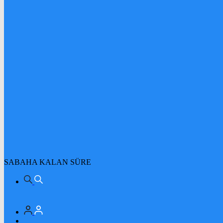
SABAHA KALAN SÜRE