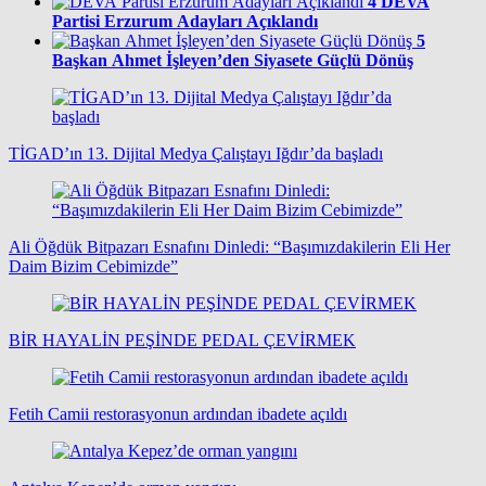
4
DEVA
Partisi Erzurum Adayları Açıklandı
5
Başkan Ahmet İşleyen’den Siyasete Güçlü Dönüş
TİGAD’ın 13. Dijital Medya Çalıştayı Iğdır’da başladı
Ali Öğdük Bitpazarı Esnafını Dinledi: “Başımızdakilerin Eli Her
Daim Bizim Cebimizde”
BİR HAYALİN PEŞİNDE PEDAL ÇEVİRMEK
Fetih Camii restorasyonun ardından ibadete açıldı