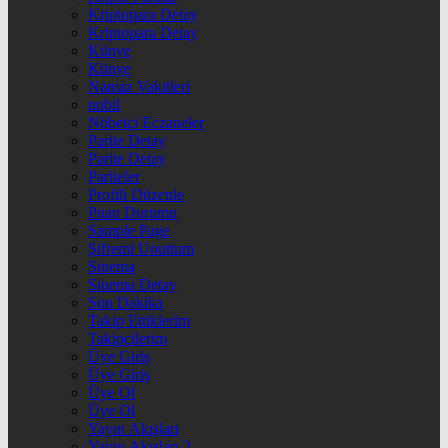
Kriptopara Detay
Kriptopara Detay
Künye
Künye
Namaz Vakitleri
nnbil
Nöbetçi Eczaneler
Parite Detay
Parite Detay
Pariteler
Profili Düzenle
Puan Durumu
Sample Page
Şifremi Unuttum
Sinema
Sinema Detay
Son Dakika
Takip Ettiklerim
Takipçilerim
Üye Giriş
Üye Giriş
Üye Ol
Üye Ol
Yayın Akışları
Yayın Akışları 2