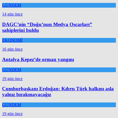
GÜNDEM
14 gün önce
DAGC’nin “Doğu’nun Medya Oscarları”
sahiplerini buldu
EKONOMİ
16 gün önce
Antalya Kepez’de orman yangını
GÜNDEM
19 gün önce
Cumhurbaşkanı Erdoğan: Kıbrıs Türk halkını asla
yalnız bırakmayacağız
GÜNDEM
19 gün önce