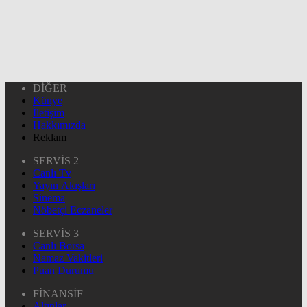
DİĞER
Künye
İletişim
Hakkımızda
Reklam
SERVİS 2
Canlı Tv
Yayın Akışları
Sinema
Nöbetçi Eczaneler
SERVİS 3
Canlı Borsa
Namaz Vakitleri
Puan Durumu
FİNANSİF
Altınlar