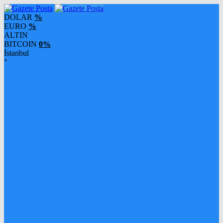
DOLAR
%
EURO
%
ALTIN
BITCOIN
0%
İstanbul
°