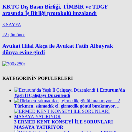
KKTC Dış Basın Birliği, TİMBİR ve TDGF
arasında İş Birliği protokolü imzalandı
3.SAYFA
22 gün önce
Avukat Hilal Akça ile Avukat Fatih Albayrak
dünya evine girdi
KATEGORİNİN POPÜLERLERİ
1
Erzurum’da
Yaşlı İl Çalıştayı Düzenlendi
2
Türkmen, sıkmadık el, girmedik gönül bırakmıyor…
3
ERMED KENT KONSEYİ İLE SORUNLARI
MASAYA YATIRIYOR