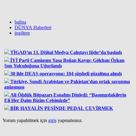
balina
DÜNYA Haberleri
ingiltere
TİGAD’ın 13. Dijital Medya Çalıştayı Iğdır’da başladı
İYİ Parti Camiasını Yasa Boğan Kayıp: Gökhan Özkan
Son Yolculuğuna Uğurlandı
30 ilde DEAŞ operasyonu: 104 şüpheli gözaltına alındı
Türkiye, Suudi Arabistan ve Pakistan’dan ortak savunma
anlaşması
Ali Öğdük Bitpazarı Esnafını Dinledi: “Başımızdakilerin
Eli Her Daim Bizim Cebimizde”
BİR HAYALİN PEŞİNDE PEDAL ÇEVİRMEK
Yorum yapabilmek için
giriş
yapmalısınız.