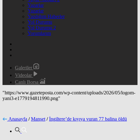
Yazarlar
Yazarlar
Yazdığım Haberler
Yol Durumu
Yol Durumu 2
Yorumlarım
Galeriler
Videolar
Canlı Borsa
"https://www.gazeteposta.com/wp-content/uploads/2026/05/logom-
yani3-e1779194811990.png"
Anasayfa
/
Manşet
/
İngiltere’de kıyıya vuran 77 balina öldü