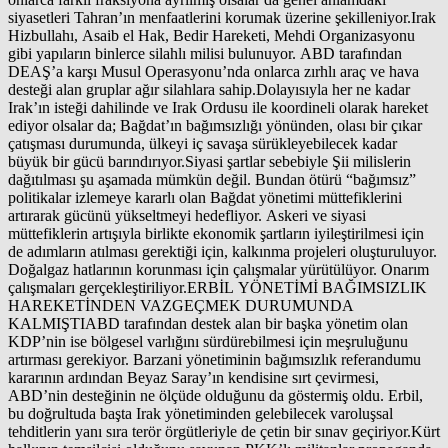
siyasetleri Tahran’ın menfaatlerini korumak üzerine şekilleniyor.Irak
Hizbullahı, Asaib el Hak, Bedir Hareketi, Mehdi Organizasyonu
gibi yapıların binlerce silahlı milisi bulunuyor. ABD tarafından
DEAŞ’a karşı Musul Operasyonu’nda onlarca zırhlı araç ve hava
desteği alan gruplar ağır silahlara sahip.Dolayısıyla her ne kadar
Irak’ın isteği dahilinde ve Irak Ordusu ile koordineli olarak hareket
ediyor olsalar da; Bağdat’ın bağımsızlığı yönünden, olası bir çıkar
çatışması durumunda, ülkeyi iç savaşa sürükleyebilecek kadar
büyük bir gücü barındırıyor.Siyasi şartlar sebebiyle Şii milislerin
dağıtılması şu aşamada mümkün değil. Bundan ötürü “bağımsız”
politikalar izlemeye kararlı olan Bağdat yönetimi müttefiklerini
artırarak gücünü yükseltmeyi hedefliyor. Askeri ve siyasi
müttefiklerin artışıyla birlikte ekonomik şartların iyileştirilmesi için
de adımların atılması gerektiği için, kalkınma projeleri oluşturuluyor.
Doğalgaz hatlarının korunması için çalışmalar yürütülüyor. Onarım
çalışmaları gerçekleştiriliyor.ERBİL YÖNETİMİ BAĞIMSIZLIK
HAREKETİNDEN VAZGEÇMEK DURUMUNDA
KALMIŞTIABD tarafından destek alan bir başka yönetim olan
KDP’nin ise bölgesel varlığını sürdürebilmesi için meşruluğunu
artırması gerekiyor. Barzani yönetiminin bağımsızlık referandumu
kararının ardından Beyaz Saray’ın kendisine sırt çevirmesi,
ABD’nin desteğinin ne ölçüde olduğunu da göstermiş oldu. Erbil,
bu doğrultuda başta Irak yönetiminden gelebilecek varoluşsal
tehditlerin yanı sıra terör örgütleriyle de çetin bir sınav geçiriyor.Kürt