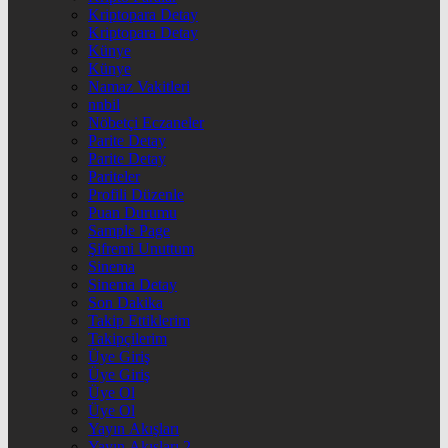
Kriptopara Detay
Kriptopara Detay
Künye
Künye
Namaz Vakitleri
nnbil
Nöbetçi Eczaneler
Parite Detay
Parite Detay
Pariteler
Profili Düzenle
Puan Durumu
Sample Page
Şifremi Unuttum
Sinema
Sinema Detay
Son Dakika
Takip Ettiklerim
Takipçilerim
Üye Giriş
Üye Giriş
Üye Ol
Üye Ol
Yayın Akışları
Yayın Akışları 2