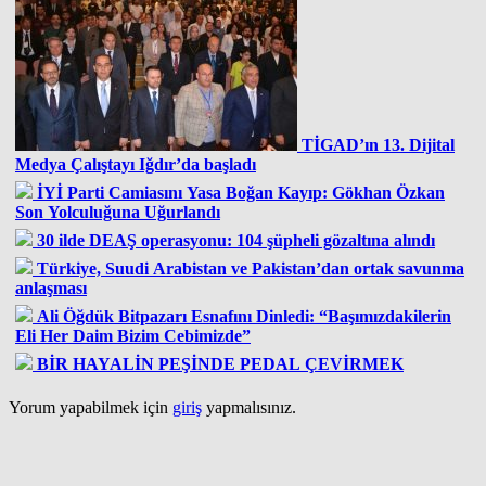
TİGAD’ın 13. Dijital
Medya Çalıştayı Iğdır’da başladı
İYİ Parti Camiasını Yasa Boğan Kayıp: Gökhan Özkan
Son Yolculuğuna Uğurlandı
30 ilde DEAŞ operasyonu: 104 şüpheli gözaltına alındı
Türkiye, Suudi Arabistan ve Pakistan’dan ortak savunma
anlaşması
Ali Öğdük Bitpazarı Esnafını Dinledi: “Başımızdakilerin
Eli Her Daim Bizim Cebimizde”
BİR HAYALİN PEŞİNDE PEDAL ÇEVİRMEK
Yorum yapabilmek için
giriş
yapmalısınız.