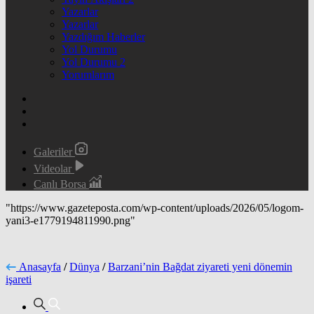
Yazarlar
Yazarlar
Yazdığım Haberler
Yol Durumu
Yol Durumu 2
Yorumlarım
Galeriler
Videolar
Canlı Borsa
"https://www.gazeteposta.com/wp-content/uploads/2026/05/logom-
yani3-e1779194811990.png"
Anasayfa
/
Dünya
/
Barzani’nin Bağdat ziyareti yeni dönemin
işareti