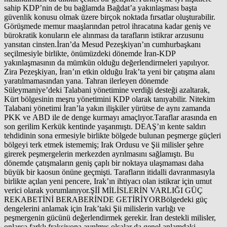
sahip KDP’nin de bu bağlamda Bağdat’a yakınlaşması başta
güvenlik konusu olmak üzere birçok noktada fırsatlar oluşturabilir.
Görüşmede memur maaşlarından petrol ihracatına kadar geniş ve
bürokratik konuların ele alınması da tarafların istikrar arzusunu
yansıtan cinsten.İran’da Mesud Pezeşkiyan’ın cumhurbaşkanı
seçilmesiyle birlikte, önümüzdeki dönemde İran-KDP
yakınlaşmasının da mümkün olduğu değerlendirmeleri yapılıyor.
Zira Pezeşkiyan, İran’ın etkin olduğu Irak’ta yeni bir çatışma alanı
yaratılmamasından yana. Tahran ilerleyen dönemde
Süleymaniye’deki Talabani yönetimine verdiği desteği azaltarak,
Kürt bölgesinin meşru yönetimini KDP olarak tanıyabilir. Nitekim
Talabani yönetimi İran’la yakın ilişkiler yürütse de aynı zamanda
PKK ve ABD ile de denge kurmayı amaçlıyor.Taraflar arasında en
son gerilim Kerkük kentinde yaşanmıştı. DEAŞ’ın kente saldırı
tehdidinin sona ermesiyle birlikte bölgede bulunan peşmerge güçleri
bölgeyi terk etmek istememiş; Irak Ordusu ve Şii milisler şehre
girerek peşmergelerin merkezden ayrılmasını sağlamıştı. Bu
dönemde çatışmaların geniş çaplı bir noktaya ulaşmaması daha
büyük bir kaosun önüne geçmişti. Tarafların itidalli davranmasıyla
birlikte açılan yeni pencere, Irak’ın ihtiyacı olan istikrar için umut
verici olarak yorumlanıyor.Şİİ MİLİSLERİN VARLIĞI GÜÇ
REKABETİNİ BERABERİNDE GETİRİYORBölgedeki güç
dengelerini anlamak için Irak’taki Şii milislerin varlığı ve
peşmergenin gücünü değerlendirmek gerekir. İran destekli milisler,
onlarca farklı fraksiyona ayrılmış olsalar da genel anlamdaki