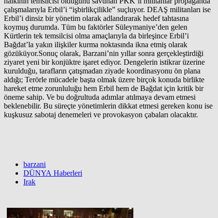
halkının temsilcisi olduğunu savunan PKK’lı militanlar propaganda
çalışmalarıyla Erbil’i “işbirlikçilikle” suçluyor. DEAŞ militanları ise
Erbil’i dinsiz bir yönetim olarak adlandırarak hedef tahtasına
koymuş durumda. Tüm bu faktörler Süleymaniye’den gelen
Kürtlerin tek temsilcisi olma amaçlarıyla da birleşince Erbil’i
Bağdat’la yakın ilişkiler kurma noktasında ikna etmiş olarak
gözüküyor.Sonuç olarak, Barzani’nin yıllar sonra gerçekleştirdiği
ziyaret yeni bir konjüktre işaret ediyor. Dengelerin istikrar üzerine
kurulduğu, tarafların çatışmadan ziyade koordinasyonu ön plana
aldığı; Terörle mücadele başta olmak üzere birçok konuda birlikte
hareket etme zorunluluğu hem Erbil hem de Bağdat için kritik bir
öneme sahip. Ve bu doğrultuda adımlar atılmaya devam etmesi
beklenebilir. Bu süreçte yönetimlerin dikkat etmesi gereken konu ise
kuşkusuz sabotaj denemeleri ve provokasyon çabaları olacaktır.
barzani
DÜNYA Haberleri
Irak