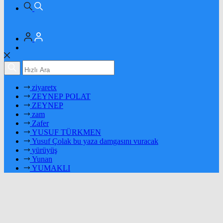
ziyaretx
ZEYNEP POLAT
ZEYNEP
zam
Zafer
YUSUF TÜRKMEN
Yusuf Çolak bu yaza damgasını vuracak
yürüyüş
Yunan
YUMAKLI