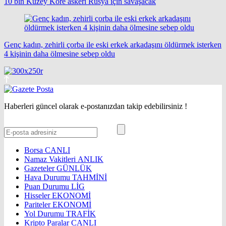
10 bin Kuzey Kore askeri Rusya için savaşacak
Genç kadın, zehirli çorba ile eski erkek arkadaşını öldürmek isterken
4 kişinin daha ölmesine sebep oldu
Haberleri güncel olarak e-postanızdan takip edebilirsiniz !
Borsa
CANLI
Namaz Vakitleri
ANLIK
Gazeteler
GÜNLÜK
Hava Durumu
TAHMİNİ
Puan Durumu
LİG
Hisseler
EKONOMİ
Pariteler
EKONOMİ
Yol Durumu
TRAFİK
Kripto Paralar
CANLI