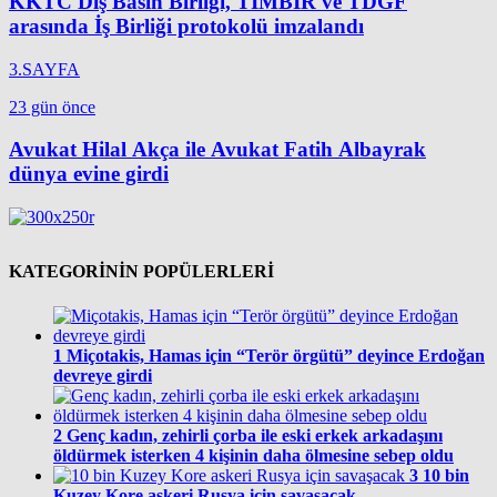
KKTC Dış Basın Birliği, TİMBİR ve TDGF
arasında İş Birliği protokolü imzalandı
3.SAYFA
23 gün önce
Avukat Hilal Akça ile Avukat Fatih Albayrak
dünya evine girdi
KATEGORİNİN POPÜLERLERİ
1
Miçotakis, Hamas için “Terör örgütü” deyince Erdoğan
devreye girdi
2
Genç kadın, zehirli çorba ile eski erkek arkadaşını
öldürmek isterken 4 kişinin daha ölmesine sebep oldu
3
10 bin
Kuzey Kore askeri Rusya için savaşacak