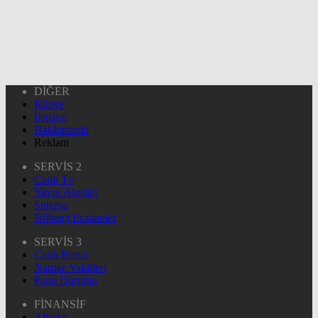
DİĞER
Künye
İletişim
Hakkımızda
Reklam
SERVİS 2
Canlı Tv
Yayın Akışları
Sinema
Nöbetçi Eczaneler
SERVİS 3
Canlı Borsa
Namaz Vakitleri
Puan Durumu
FİNANSİF
Altınlar