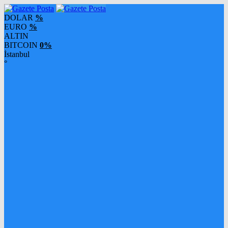
DOLAR
%
EURO
%
ALTIN
BITCOIN
0%
İstanbul
°