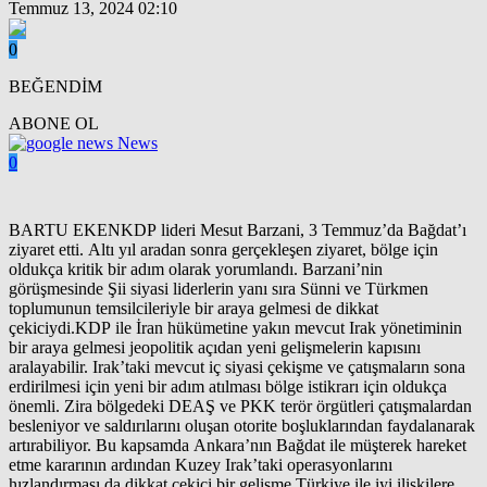
Temmuz 13, 2024 02:10
0
BEĞENDİM
ABONE OL
News
0
BARTU EKENKDP lideri Mesut Barzani, 3 Temmuz’da Bağdat’ı
ziyaret etti. Altı yıl aradan sonra gerçekleşen ziyaret, bölge için
oldukça kritik bir adım olarak yorumlandı. Barzani’nin
görüşmesinde Şii siyasi liderlerin yanı sıra Sünni ve Türkmen
toplumunun temsilcileriyle bir araya gelmesi de dikkat
çekiciydi.KDP ile İran hükümetine yakın mevcut Irak yönetiminin
bir araya gelmesi jeopolitik açıdan yeni gelişmelerin kapısını
aralayabilir. Irak’taki mevcut iç siyasi çekişme ve çatışmaların sona
erdirilmesi için yeni bir adım atılması bölge istikrarı için oldukça
önemli. Zira bölgedeki DEAŞ ve PKK terör örgütleri çatışmalardan
besleniyor ve saldırılarını oluşan otorite boşluklarından faydalanarak
artırabiliyor. Bu kapsamda Ankara’nın Bağdat ile müşterek hareket
etme kararının ardından Kuzey Irak’taki operasyonlarını
hızlandırması da dikkat çekici bir gelişme.Türkiye ile iyi ilişkilere