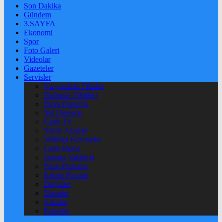
Son Dakika
Gündem
3.SAYFA
Ekonomi
Spor
Foto Galeri
Videolar
Gazeteler
Servisler
Vizyondaki Filmler
Haftanin Filmleri
Hava Durumu
Yol Durumu
Canlı Tv
Yayın Akışları
Nöbetçi Eczaneler
Canlı Borsa
Namaz Vakitleri
Puan Durumu
Kripto Paralar
Dövizler
Hisseler
Altınlar
Pariteler