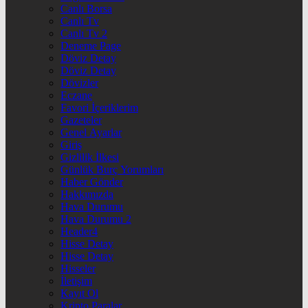
Canlı Borsa
Canlı Tv
Canlı Tv 2
Deneme Page
Döviz Detay
Döviz Detay
Dövizler
Eczane
Favori İçeriklerim
Gazeteler
Genel Ayarlar
Giriş
Gizlilik İlkesi
Günlük Burç Yorumları
Haber Gönder
Hakkımızda
Hava Durumu
Hava Durumu 2
Header4
Hisse Detay
Hisse Detay
Hisseler
İletişim
Kayıt Ol
Kripto Paralar