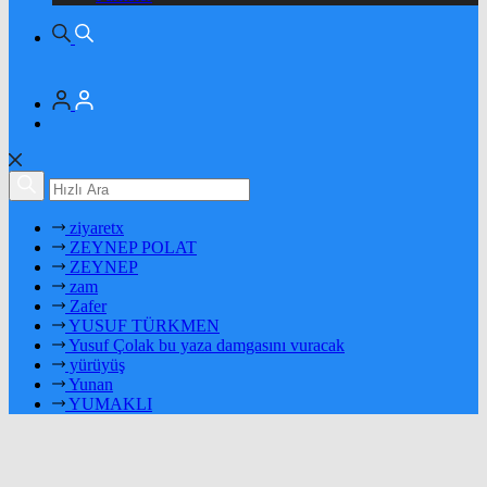
ziyaretx
ZEYNEP POLAT
ZEYNEP
zam
Zafer
YUSUF TÜRKMEN
Yusuf Çolak bu yaza damgasını vuracak
yürüyüş
Yunan
YUMAKLI