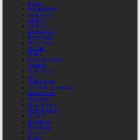
Ayarlar
Beğendiklerim
Canlı Borsa
Canlı Tv
Canlı Tv 2
Deneme Page
Döviz Detay
Döviz Detay
Dövizler
Eczane
Favori İçeriklerim
Gazeteler
Genel Ayarlar
Giriş
Gizlilik İlkesi
Günlük Burç Yorumları
Haber Gönder
Hakkımızda
Hava Durumu
Hava Durumu 2
Header4
Hisse Detay
Hisse Detay
Hisseler
İletişim