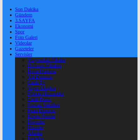
Son Dakika
Gündem
3.SAYFA
Ekonomi
Spor
Foto Galeri
Videolar
Gazeteler
Servisler
Vizyondaki Filmler
Haftanin Filmleri
Hava Durumu
Yol Durumu
Canlı Tv
Yayın Akışları
Nöbetçi Eczaneler
Canlı Borsa
Namaz Vakitleri
Puan Durumu
Kripto Paralar
Dövizler
Hisseler
Altınlar
Pariteler