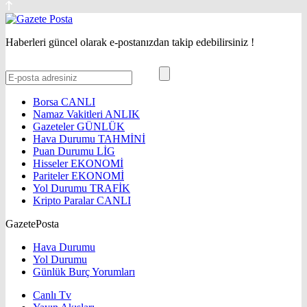
Haberleri güncel olarak e-postanızdan takip edebilirsiniz !
Borsa
CANLI
Namaz Vakitleri
ANLIK
Gazeteler
GÜNLÜK
Hava Durumu
TAHMİNİ
Puan Durumu
LİG
Hisseler
EKONOMİ
Pariteler
EKONOMİ
Yol Durumu
TRAFİK
Kripto Paralar
CANLI
GazetePosta
Hava Durumu
Yol Durumu
Günlük Burç Yorumları
Canlı Tv