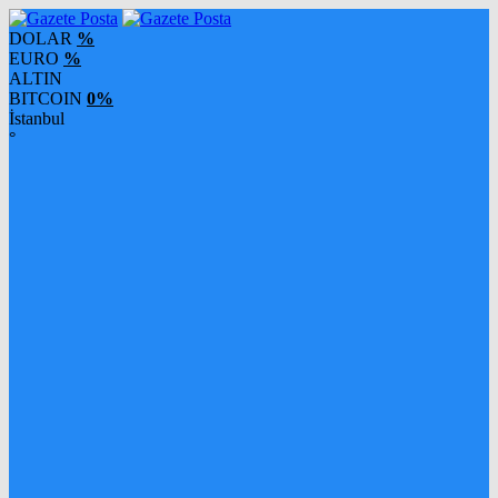
DOLAR
%
EURO
%
ALTIN
BITCOIN
0%
İstanbul
°