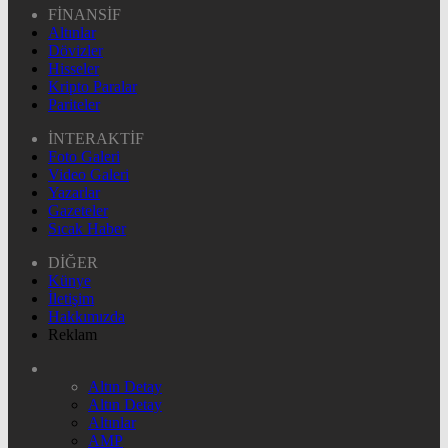
FİNANSİF
Altınlar
Dövizler
Hisseler
Kripto Paralar
Pariteler
İNTERAKTİF
Foto Galeri
Video Galeri
Yazarlar
Gazeteler
Sıcak Haber
DİĞER
Künye
İletişim
Hakkımızda
Reklam
Altın Detay
Altın Detay
Altınlar
AMP