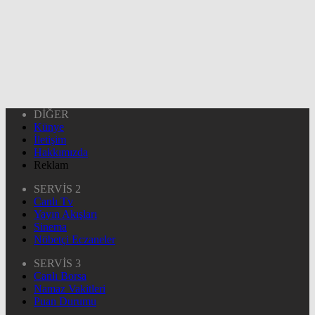
DİĞER
Künye
İletişim
Hakkımızda
Reklam
SERVİS 2
Canlı Tv
Yayın Akışları
Sinema
Nöbetçi Eczaneler
SERVİS 3
Canlı Borsa
Namaz Vakitleri
Puan Durumu