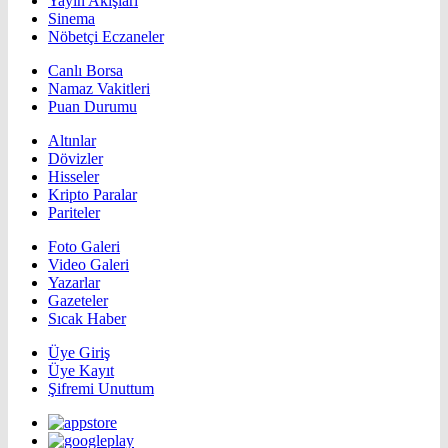
Yayın Akışları
Sinema
Nöbetçi Eczaneler
Canlı Borsa
Namaz Vakitleri
Puan Durumu
Altınlar
Dövizler
Hisseler
Kripto Paralar
Pariteler
Foto Galeri
Video Galeri
Yazarlar
Gazeteler
Sıcak Haber
Üye Giriş
Üye Kayıt
Şifremi Unuttum