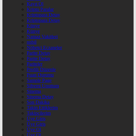
Kayıt Ol
Kripto Paralar
Kriptopara Detay
Kriptopara Detay
Künye
Künye
Namaz Vakitleri
nnbil
Nöbetçi Eczaneler
Parite Detay
Parite Detay
Pariteler
Profili Düzenle
Puan Durumu
Sample Page
Şifremi Unuttum
Sinema
Sinema Detay
Son Dakika
Takip Ettiklerim
Takipçilerim
Üye Giriş
Üye Giriş
Üye Ol
Üye Ol