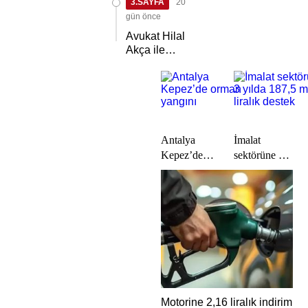
3.SAYFA
20
TİMBİR ve
TDGF
gün önce
arasında İş
Avukat Hilal
Birliği
Akça ile
protokolü
Avukat Fatih
imzalandı
Albayrak
dünya evine
girdi
Antalya
İmalat
Kepez’de
sektörüne 3
orman
yılda 187,5
yangını
milyar liralık
destek
Motorine 2,16 liralık indirim