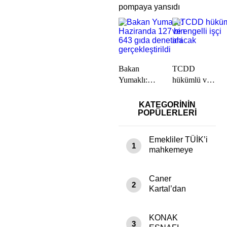
pompaya yansıdı
Bakan
TCDD
Yumaklı:
hükümlü ve
Haziranda
engelli işçi
127 bin 643
alacak
KATEGORİNİN
POPÜLERLERİ
gıda denetimi
gerçekleştirildi
Emekliler TÜİK’i
1
mahkemeye
verecek
Caner
2
Kartal’dan
Restoran
Sektörü İçin
KONAK
Kritik Uyarı:
3