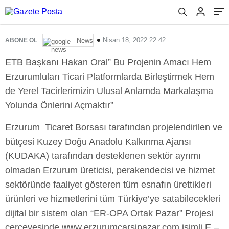
Nisan 18, 2022 22:42
ABONE OL
News
ETB Başkanı Hakan Oral” Bu Projenin Amacı Hem
Erzurumluları Ticari Platformlarda Birleştirmek Hem
de Yerel Tacirlerimizin Ulusal Anlamda Markalaşma
Yolunda Önlerini Açmaktır”
Erzurum Ticaret Borsası tarafından projelendirilen ve
bütçesi Kuzey Doğu Anadolu Kalkınma Ajansı
(KUDAKA) tarafından desteklenen sektör ayrımı
olmadan Erzurum üreticisi, perakendecisi ve hizmet
sektöründe faaliyet gösteren tüm esnafın ürettikleri
ürünleri ve hizmetlerini tüm Türkiye’ye satabilecekleri
dijital bir sistem olan “ER-OPA Ortak Pazar” Projesi
çerçevesinde www.erzurumcarsipazar.com isimli E –