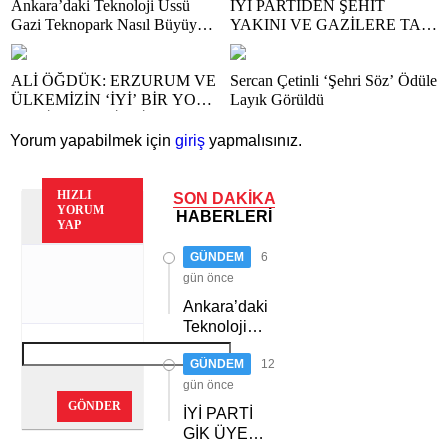
Ankara’daki Teknoloji Üssü
İYİ PARTİDEN ŞEHİT
Gazi Teknopark Nasıl Büyüyor?
YAKINI VE GAZİLERE TAM
Burcu Alkan Bilir Yeni
DESTEK
Hedefleri Anlattı
ALİ ÖĞDÜK: ERZURUM VE
Sercan Çetinli ‘Şehri Söz’ Ödüle
ÜLKEMİZİN ‘İYİ’ BİR YOL
Layık Görüldü
HARİTASINA İHTİYACI
VAR
Yorum yapabilmek için
giriş
yapmalısınız.
HIZLI
SON DAKİKA
YORUM
HABERLERİ
YAP
GÜNDEM
6
gün önce
Ankara’daki
Teknoloji
Üssü Gazi
GÜNDEM
12
Teknopark
Nasıl
gün önce
Büyüyor?
GÖNDER
İYİ PARTİ
Burcu Alkan
GİK ÜYESİ
Bilir Yeni