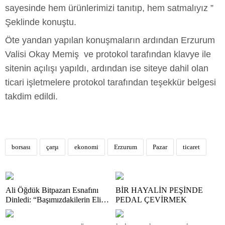
sayesinde hem ürünlerimizi tanıtıp, hem satmalıyız ”
Şeklinde konuştu.
Öte yandan yapılan konuşmaların ardından Erzurum
Valisi Okay Memiş ve protokol tarafından klavye ile
sitenin açılışı yapıldı, ardından ise siteye dahil olan
ticari işletmelere protokol tarafından teşekkür belgesi
takdim edildi.
borsası
çarşı
ekonomi
Erzurum
Pazar
ticaret
Ali Öğdük Bitpazarı Esnafını
BİR HAYALİN PEŞİNDE
Dinledi: “Başımızdakilerin Eli
PEDAL ÇEVİRMEK
Her Daim Bizim Cebimizde”