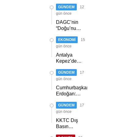
ACUR,
Hedefleri
GÜNDEM
12
ERZURUM’DA
Anlattı
PARTİLİLERLE
gün önce
BULUŞTU
DAGC’nin
“Doğu’nun
Medya
EKONOMİ
15
Oscarları”
sahiplerini
gün önce
buldu
Antalya
Kepez’de
orman
GÜNDEM
17
yangını
gün önce
Cumhurbaşkanı
Erdoğan:
Kıbrıs Türk
GÜNDEM
17
halkını asla
yalnız
gün önce
bırakmayacağız
KKTC Dış
Basın
Birliği,