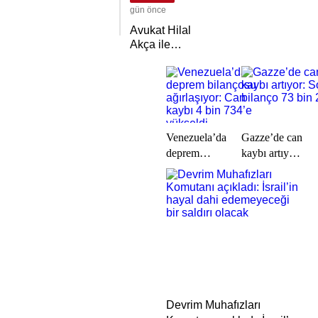
TDGF
gün önce
arasında İş
Avukat Hilal
Birliği
Akça ile
protokolü
Avukat Fatih
imzalandı
Albayrak
dünya evine
girdi
Venezuela’da
Gazze’de can
deprem
kaybı artıyor:
bilançosu
Son bilanço
ağırlaşıyor:
73 bin 221
Can kaybı 4
bin 734’e
yükseldi
Devrim Muhafızları