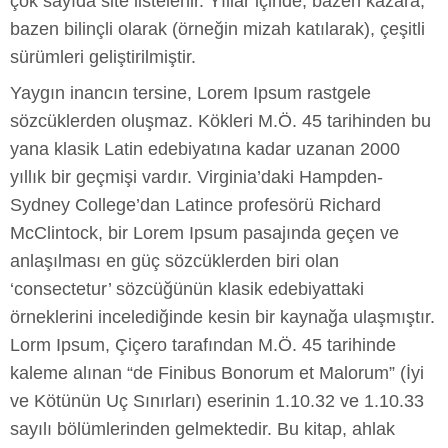
çok sayıda site listelenir. Yıllar içinde, bazen kazara,
bazen bilinçli olarak (örneğin mizah katılarak), çeşitli
sürümleri geliştirilmiştir.
Yaygın inancın tersine, Lorem Ipsum rastgele
sözcüklerden oluşmaz. Kökleri M.Ö. 45 tarihinden bu
yana klasik Latin edebiyatına kadar uzanan 2000
yıllık bir geçmişi vardır. Virginia’daki Hampden-
Sydney College’dan Latince profesörü Richard
McClintock, bir Lorem Ipsum pasajında geçen ve
anlaşılması en güç sözcüklerden biri olan
‘consectetur’ sözcüğünün klasik edebiyattaki
örneklerini incelediğinde kesin bir kaynağa ulaşmıştır.
Lorm Ipsum, Çiçero tarafından M.Ö. 45 tarihinde
kaleme alınan “de Finibus Bonorum et Malorum” (İyi
ve Kötünün Uç Sınırları) eserinin 1.10.32 ve 1.10.33
sayılı bölümlerinden gelmektedir. Bu kitap, ahlak