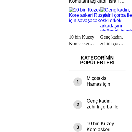
Komutanı açıkladı: İsrail’in
hayal dahi edemeyeceği
bir saldırı olacak
10 bin Kuzey
Genç kadın,
Kore askeri
zehirli çorba
Rusya için
ile eski erkek
savaşacak
arkadaşını
KATEGORİNİN
POPÜLERLERİ
öldürmek
isterken 4
kişinin daha
Miçotakis,
1
ölmesine
Hamas için
sebep oldu
“Terör örgütü”
deyince
Genç kadın,
Erdoğan
2
zehirli çorba ile
devreye girdi
eski erkek
arkadaşını
10 bin Kuzey
öldürmek
3
Kore askeri
isterken 4