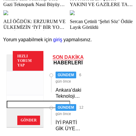
Gazi Teknopark Nasıl Büyüyor?
YAKINI VE GAZİLERE TAM
Burcu Alkan Bilir Yeni
DESTEK
Hedefleri Anlattı
ALİ ÖĞDÜK: ERZURUM VE
Sercan Çetinli ‘Şehri Söz’ Ödüle
ÜLKEMİZİN ‘İYİ’ BİR YOL
Layık Görüldü
HARİTASINA İHTİYACI
VAR
Yorum yapabilmek için
giriş
yapmalısınız.
HIZLI
SON DAKİKA
YORUM
HABERLERİ
YAP
GÜNDEM
6
gün önce
Ankara’daki
Teknoloji
Üssü Gazi
GÜNDEM
12
Teknopark
Nasıl
gün önce
Büyüyor?
GÖNDER
İYİ PARTİ
Burcu Alkan
GİK ÜYESİ
Bilir Yeni
ACUR,