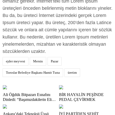
olmanız gerekir. İnternet’teki tüm Lorem Ipsum
üreteçleri önceden belirlenmiş metin bloklarını yineler.
Bu da, bu üreteci İnternet üzerindeki gerçek Lorem
Ipsum üreteci yapar. Bu üreteç, 200’den fazla Latince
sözcük ve onlara ait cümle yapılarını içeren bir sözlük
kullanır. Bu nedenle, üretilen Lorem Ipsum metinleri
yinelemelerden, mizahtan ve karakteristik olmayan
sözcüklerden uzaktır.
ejder meyvesi
Mersin
Pazar
Toroslar Belediye Başkanı Hamit Tuna
üretim
Ali Öğdük Bitpazarı Esnafını
BİR HAYALİN PEŞİNDE
Dinledi: “Başımızdakilerin Eli
PEDAL ÇEVİRMEK
Her Daim Bizim Cebimizde”
Ankara’daki Teknoloji Üssü
İYİ PARTİDEN ŞEHİT