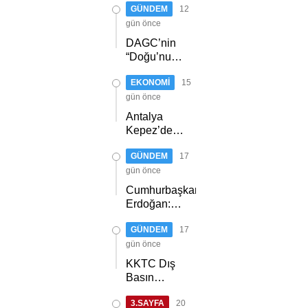
Hedefleri
GÜNDEM
12
ERZURUM’DA
Anlattı
PARTİLİLERLE
gün önce
BULUŞTU
DAGC’nin
“Doğu’nun
Medya
EKONOMİ
15
Oscarları”
sahiplerini
gün önce
buldu
Antalya
Kepez’de
orman
GÜNDEM
17
yangını
gün önce
Cumhurbaşkanı
Erdoğan:
Kıbrıs Türk
GÜNDEM
17
halkını asla
yalnız
gün önce
bırakmayacağız
KKTC Dış
Basın
Birliği,
3.SAYFA
20
TİMBİR ve