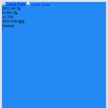
DOLAR
%
EURO
%
ALTIN
BITCOIN
0%
İstanbul
°