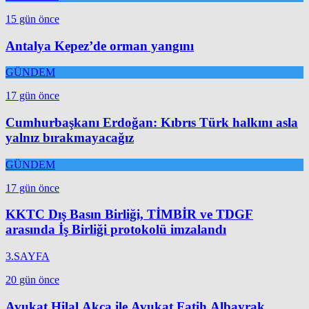
15 gün önce
Antalya Kepez’de orman yangını
GÜNDEM
17 gün önce
Cumhurbaşkanı Erdoğan: Kıbrıs Türk halkını asla
yalnız bırakmayacağız
GÜNDEM
17 gün önce
KKTC Dış Basın Birliği, TİMBİR ve TDGF
arasında İş Birliği protokolü imzalandı
3.SAYFA
20 gün önce
Avukat Hilal Akça ile Avukat Fatih Albayrak