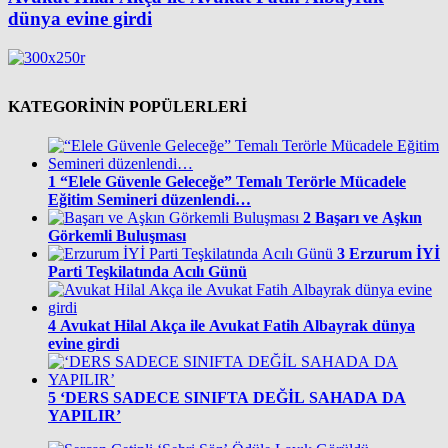
dünya evine girdi
KATEGORİNİN POPÜLERLERİ
1
“Elele Güvenle Geleceğe” Temalı Terörle Mücadele
Eğitim Semineri düzenlendi…
2
Başarı ve Aşkın
Görkemli Buluşması
3
Erzurum İYİ
Parti Teşkilatında Acılı Günü
4
Avukat Hilal Akça ile Avukat Fatih Albayrak dünya
evine girdi
5
‘DERS SADECE SINIFTA DEĞİL SAHADA DA
YAPILIR’