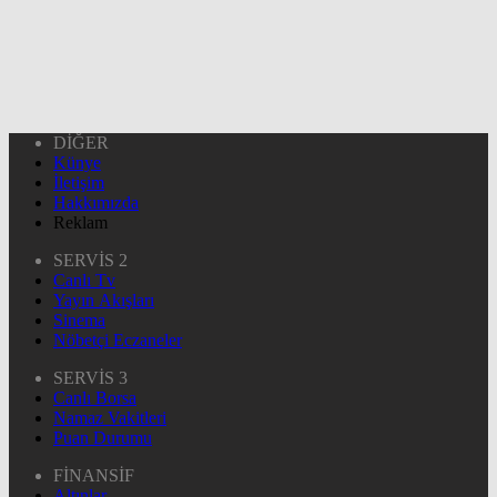
DİĞER
Künye
İletişim
Hakkımızda
Reklam
SERVİS 2
Canlı Tv
Yayın Akışları
Sinema
Nöbetçi Eczaneler
SERVİS 3
Canlı Borsa
Namaz Vakitleri
Puan Durumu
FİNANSİF
Altınlar