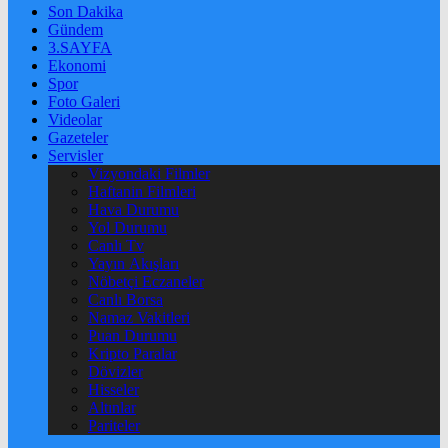
Son Dakika
Gündem
3.SAYFA
Ekonomi
Spor
Foto Galeri
Videolar
Gazeteler
Servisler
Vizyondaki Filmler
Haftanin Filmleri
Hava Durumu
Yol Durumu
Canlı Tv
Yayın Akışları
Nöbetçi Eczaneler
Canlı Borsa
Namaz Vakitleri
Puan Durumu
Kripto Paralar
Dövizler
Hisseler
Altınlar
Pariteler