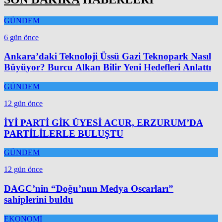
GÜNDEM
6 gün önce
Ankara’daki Teknoloji Üssü Gazi Teknopark Nasıl
Büyüyor? Burcu Alkan Bilir Yeni Hedefleri Anlattı
GÜNDEM
12 gün önce
İYİ PARTİ GİK ÜYESİ ACUR, ERZURUM’DA
PARTİLİLERLE BULUŞTU
GÜNDEM
12 gün önce
DAGC’nin “Doğu’nun Medya Oscarları”
sahiplerini buldu
EKONOMİ