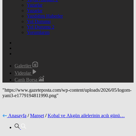
Yazarlar
Yazarlar
Yazdığım Haberler
Yol Durumu
Yol Durumu 2
Yorumlarım
Galeriler
Videolar
Canlı Borsa
"https://www.gazeteposta.com/wp-content/uploads/2026/05/logom-
yani3-e1779194811990.png"
Anasayfa
/
Manşet
/
Kobal ve Akgün ailelerinin acılı günü…