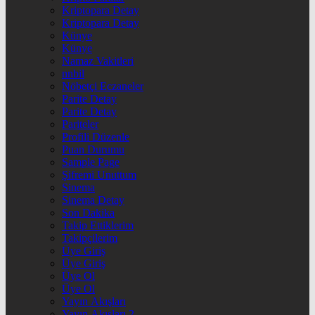
Kriptopara Detay
Kriptopara Detay
Künye
Künye
Namaz Vakitleri
nnbil
Nöbetçi Eczaneler
Parite Detay
Parite Detay
Pariteler
Profili Düzenle
Puan Durumu
Sample Page
Şifremi Unuttum
Sinema
Sinema Detay
Son Dakika
Takip Ettiklerim
Takipçilerim
Üye Giriş
Üye Giriş
Üye Ol
Üye Ol
Yayın Akışları
Yayın Akışları 2