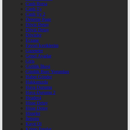
Canlı Borsa
Canlı Tv
Canlı Tv 2
Deneme Page
Döviz Detay
Döviz Detay
Dövizler
Eczane
Favori İçeriklerim
Gazeteler
Genel Ayarlar
Giriş
Gizlilik İlkesi
Günlük Burç Yorumları
Haber Gönder
Hakkımızda
Hava Durumu
Hava Durumu 2
Header4
Hisse Detay
Hisse Detay
Hisseler
İletişim
Kayıt Ol
Kripto Paralar