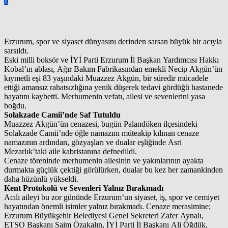
0
Erzurum, spor ve siyaset dünyasını derinden sarsan büyük bir acıyla
sarsıldı.
Eski milli boksör ve İYİ Parti Erzurum İl Başkan Yardımcısı Hakkı
Kobal’ın ablası, Ağır Bakım Fabrikasından emekli Necip Akgün’ün
kıymetli eşi 83 yaşındaki Muazzez Akgün, bir süredir mücadele
ettiği amansız rahatsızlığına yenik düşerek tedavi gördüğü hastanede
hayatını kaybetti. Merhumenin vefatı, ailesi ve sevenlerini yasa
boğdu.
Solakzade Camii’nde Saf Tutuldu
Muazzez Akgün’ün cenazesi, bugün Palandöken ilçesindeki
Solakzade Camii’nde öğle namazını müteakip kılınan cenaze
namazının ardından, gözyaşları ve dualar eşliğinde Asri
Mezarlık’taki aile kabristanına defnedildi.
Cenaze töreninde merhumenin ailesinin ve yakınlarının ayakta
durmakta güçlük çektiği görülürken, dualar bu kez her zamankinden
daha hüzünlü yükseldi.
Kent Protokolü ve Sevenleri Yalnız Bırakmadı
Acılı aileyi bu zor gününde Erzurum’un siyaset, iş, spor ve cemiyet
hayatından önemli isimler yalnız bırakmadı. Cenaze merasimine;
Erzurum Büyükşehir Belediyesi Genel Sekreteri Zafer Aynalı,
ETSO Başkanı Saim Özakalın, İYİ Parti İl Başkanı Ali Öğdük,