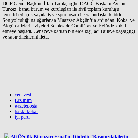
DGF Genel Başkanı İrfan Tarakçıoğlu, DAGC Başkanı Ayhan
Türkez, kamu kurum ve kuruluşları ile sivil toplum kuruluşu
temsilcileri, çok sayıda iş ve spor insanı ile vatandaşlar katıldı.
Son yolculuğuna uğurlanan Muazzez Akgün’ün ardından, Kobal ve
Akgün aileleri taziyeleri Solakzade Camii Taziye Evi’nde kabul
etmeye başladı. Cenazeye katılan binlerce kişi, acılı aileye başsağlığı
ve sabır dileklerini iletti.
cenazesi
Erzurum
gazeteposta
hakkı kobal
iyi parti
Ali Öğdük Bitpazarı Esnafını Dinledi: “Başımızdakilerin