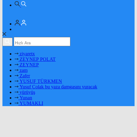
ziyaretx
ZEYNEP POLAT
ZEYNEP
zam
Zafer
YUSUF TÜRKMEN
Yusuf Çolak bu yaza damgasını vuracak
yürüyüş
Yunan
YUMAKLI