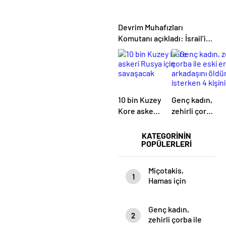
Devrim Muhafızları
Komutanı açıkladı: İsrail’in
hayal dahi edemeyeceği bir
saldırı olacak
10 bin Kuzey
Genç kadın,
Kore askeri
zehirli çorba
Rusya için
ile eski
savaşacak
erkek
KATEGORİNİN
POPÜLERLERİ
arkadaşını
öldürmek
isterken 4
Miçotakis,
1
kişinin daha
Hamas için
ölmesine
“Terör örgütü”
sebep oldu
deyince
Genç kadın,
Erdoğan
2
zehirli çorba ile
devreye girdi