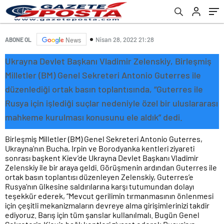
Nisan 28, 2022 21:28
ABONE OL
News
Ukrayna Devlet Başkanı Vladimir Zelenskiy, Birleşmiş
Milletler (BM) Genel Sekreteri Antonio Guterres ile
düzenlediği ortak basın toplantısında, “Guterres ile
Rusya için işlediği suçlar nedeniyle özel bir uluslararası
mahkeme kurulması konusunu ele aldık” dedi.
Birleşmiş Milletler (BM) Genel Sekreteri Antonio Guterres,
Ukrayna’nın Bucha, Irpin ve Borodyanka kentleri ziyareti
sonrası başkent Kiev’de Ukrayna Devlet Başkanı Vladimir
Zelenskiy ile bir araya geldi. Görüşmenin ardından Guterres ile
ortak basın toplantısı düzenleyen Zelenskiy, Guterres’e
Rusya’nın ülkesine saldırılarına karşı tutumundan dolayı
teşekkür ederek, “Mevcut gerilimin tırmanmasının önlenmesi
için çeşitli mekanizmaların devreye alma girişimlerinizi takdir
ediyoruz. Barış için tüm şanslar kullanılmalı. Bugün Genel