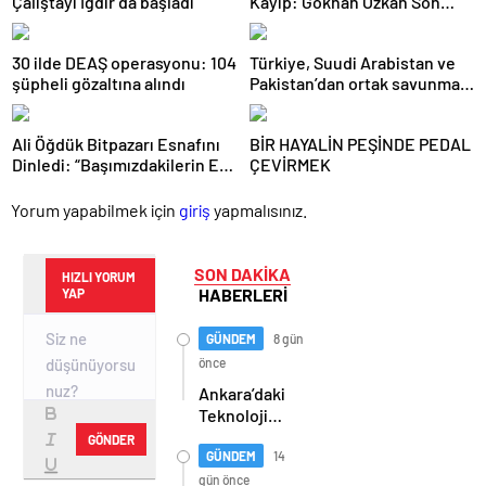
Çalıştayı Iğdır’da başladı
Kayıp: Gökhan Özkan Son
Yolculuğuna Uğurlandı
30 ilde DEAŞ operasyonu: 104
Türkiye, Suudi Arabistan ve
şüpheli gözaltına alındı
Pakistan’dan ortak savunma
anlaşması
Ali Öğdük Bitpazarı Esnafını
BİR HAYALİN PEŞİNDE PEDAL
Dinledi: “Başımızdakilerin Eli
ÇEVİRMEK
Her Daim Bizim Cebimizde”
Yorum yapabilmek için
giriş
yapmalısınız.
SON DAKİKA
HIZLI YORUM
HABERLERİ
YAP
GÜNDEM
8 gün
önce
Ankara’daki
Teknoloji
Üssü Gazi
GÖNDER
Teknopark
GÜNDEM
14
Nasıl
gün önce