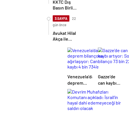
KKTC Dış
Basın Birliği,
TİMBİR ve
TDGF
3.SAYFA
22
arasında İş
gün önce
Birliği
Avukat Hilal
protokolü
Akça ile
imzalandı
Avukat Fatih
Albayrak
dünya evine
girdi
Venezuela’da
Gazze’de
deprem
can kaybı
bilançosu
artıyor: Son
ağırlaşıyor:
bilanço 73
Can kaybı 4
bin 221
bin 734’e
yükseldi