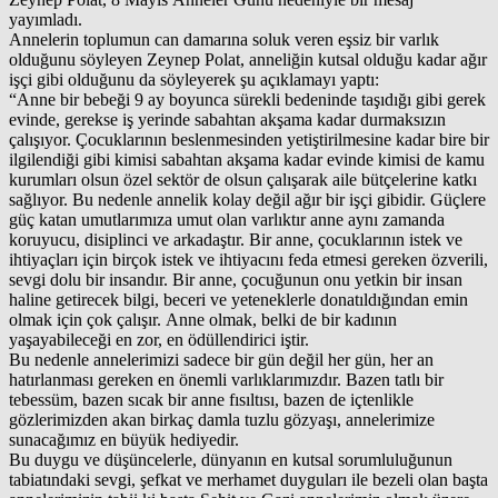
yayımladı.
Annelerin toplumun can damarına soluk veren eşsiz bir varlık
olduğunu söyleyen Zeynep Polat, anneliğin kutsal olduğu kadar ağır
işçi gibi olduğunu da söyleyerek şu açıklamayı yaptı:
“Anne bir bebeği 9 ay boyunca sürekli bedeninde taşıdığı gibi gerek
evinde, gerekse iş yerinde sabahtan akşama kadar durmaksızın
çalışıyor. Çocuklarının beslenmesinden yetiştirilmesine kadar bire bir
ilgilendiği gibi kimisi sabahtan akşama kadar evinde kimisi de kamu
kurumları olsun özel sektör de olsun çalışarak aile bütçelerine katkı
sağlıyor. Bu nedenle annelik kolay değil ağır bir işçi gibidir. Güçlere
güç katan umutlarımıza umut olan varlıktır anne aynı zamanda
koruyucu, disiplinci ve arkadaştır. Bir anne, çocuklarının istek ve
ihtiyaçları için birçok istek ve ihtiyacını feda etmesi gereken özverili,
sevgi dolu bir insandır. Bir anne, çocuğunun onu yetkin bir insan
haline getirecek bilgi, beceri ve yeteneklerle donatıldığından emin
olmak için çok çalışır. Anne olmak, belki de bir kadının
yaşayabileceği en zor, en ödüllendirici iştir.
Bu nedenle annelerimizi sadece bir gün değil her gün, her an
hatırlanması gereken en önemli varlıklarımızdır. Bazen tatlı bir
tebessüm, bazen sıcak bir anne fısıltısı, bazen de içtenlikle
gözlerimizden akan birkaç damla tuzlu gözyaşı, annelerimize
sunacağımız en büyük hediyedir.
Bu duygu ve düşüncelerle, dünyanın en kutsal sorumluluğunun
tabiatındaki sevgi, şefkat ve merhamet duyguları ile bezeli olan başta