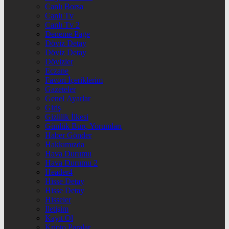
Canlı Borsa
Canlı Tv
Canlı Tv 2
Deneme Page
Döviz Detay
Döviz Detay
Dövizler
Eczane
Favori İçeriklerim
Gazeteler
Genel Ayarlar
Giriş
Gizlilik İlkesi
Günlük Burç Yorumları
Haber Gönder
Hakkımızda
Hava Durumu
Hava Durumu 2
Header4
Hisse Detay
Hisse Detay
Hisseler
İletişim
Kayıt Ol
Kripto Paralar