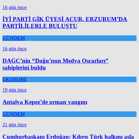
16 gün önce
İYİ PARTİ GİK ÜYESİ ACUR, ERZURUM’DA
PARTİLİLERLE BULUŞTU
GÜNDEM
16 gün önce
DAGC’nin “Doğu’nun Medya Oscarları”
sahiplerini buldu
EKONOMİ
19 gün önce
Antalya Kepez’de orman yangını
GÜNDEM
21 gün önce
Cumhurbaşkanı Erdoğan: Kıbrıs Türk halkını asla