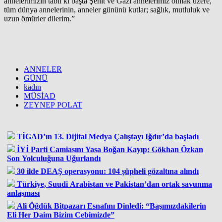
annelerimizin tabii ki başta Şehit ve Gazi annelerimiz olmak üzere,
tüm dünya annelerinin, anneler gününü kutlar; sağlık, mutluluk ve
uzun ömürler dilerim.”
ANNELER
GÜNÜ
kadın
MÜSİAD
ZEYNEP POLAT
TİGAD’ın 13. Dijital Medya Çalıştayı Iğdır’da başladı
İYİ Parti Camiasını Yasa Boğan Kayıp: Gökhan Özkan
Son Yolculuğuna Uğurlandı
30 ilde DEAŞ operasyonu: 104 şüpheli gözaltına alındı
Türkiye, Suudi Arabistan ve Pakistan’dan ortak savunma
anlaşması
Ali Öğdük Bitpazarı Esnafını Dinledi: “Başımızdakilerin
Eli Her Daim Bizim Cebimizde”