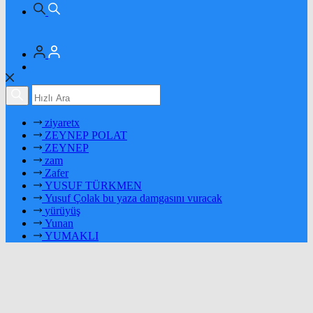
ziyaretx
ZEYNEP POLAT
ZEYNEP
zam
Zafer
YUSUF TÜRKMEN
Yusuf Çolak bu yaza damgasını vuracak
yürüyüş
Yunan
YUMAKLI