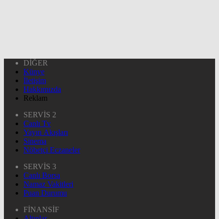
DİĞER
Künye
İletişim
Hakkımızda
Reklam
SERVİS 2
Canlı Tv
Yayın Akışları
Sinema
Nöbetçi Eczaneler
SERVİS 3
Canlı Borsa
Namaz Vakitleri
Puan Durumu
FİNANSİF
Altınlar