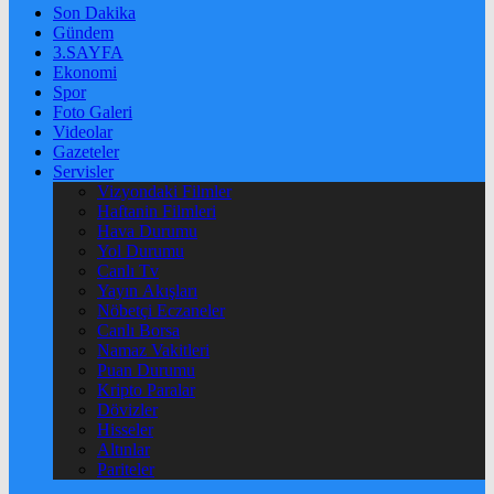
Son Dakika
Gündem
3.SAYFA
Ekonomi
Spor
Foto Galeri
Videolar
Gazeteler
Servisler
Vizyondaki Filmler
Haftanin Filmleri
Hava Durumu
Yol Durumu
Canlı Tv
Yayın Akışları
Nöbetçi Eczaneler
Canlı Borsa
Namaz Vakitleri
Puan Durumu
Kripto Paralar
Dövizler
Hisseler
Altınlar
Pariteler