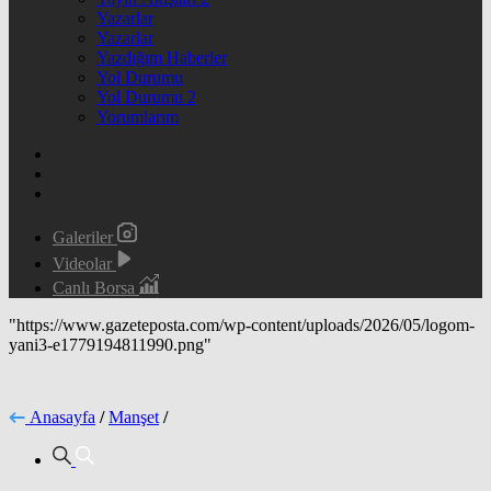
Yazarlar
Yazarlar
Yazdığım Haberler
Yol Durumu
Yol Durumu 2
Yorumlarım
Galeriler
Videolar
Canlı Borsa
"https://www.gazeteposta.com/wp-content/uploads/2026/05/logom-
yani3-e1779194811990.png"
Anasayfa
/
Manşet
/