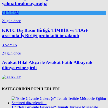
yalnız bırakmayacağız
GÜNDEM
21 gün önce
KKTC Dış Basın Birliği, TİMBİR ve TDGF
arasında İş Birliği protokolü imzalandı
3.SAYFA
24 gün önce
Avukat Hilal Akça ile Avukat Fatih Albayrak
dünya evine girdi
KATEGORİNİN POPÜLERLERİ
1
“Elele Güvenle Geleceğe” Temalı Terörle Mücadele