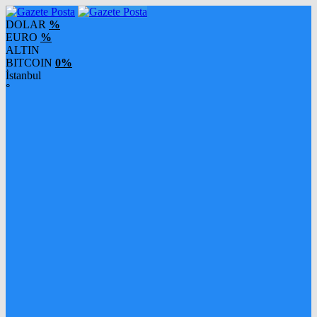
DOLAR
%
EURO
%
ALTIN
BITCOIN
0%
İstanbul
°