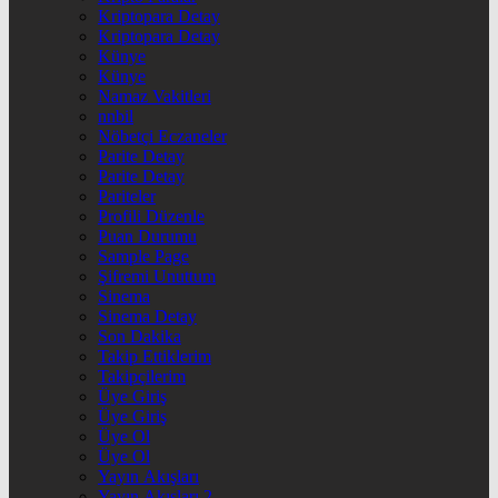
Kriptopara Detay
Kriptopara Detay
Künye
Künye
Namaz Vakitleri
nnbil
Nöbetçi Eczaneler
Parite Detay
Parite Detay
Pariteler
Profili Düzenle
Puan Durumu
Sample Page
Şifremi Unuttum
Sinema
Sinema Detay
Son Dakika
Takip Ettiklerim
Takipçilerim
Üye Giriş
Üye Giriş
Üye Ol
Üye Ol
Yayın Akışları
Yayın Akışları 2