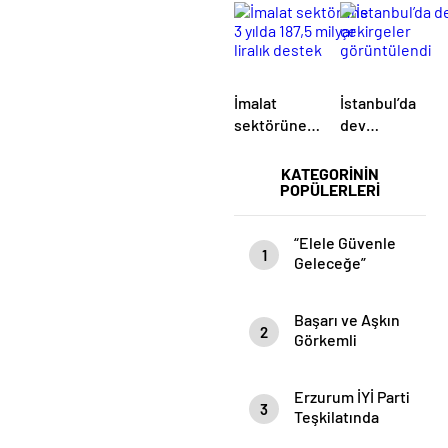
açıldı
İmalat
İstanbul’da
sektörüne 3
dev
yılda 187,5
çekirgeler
milyar liralık
görüntülendi
KATEGORİNİN
POPÜLERLERİ
destek
“Elele Güvenle
1
Geleceğe”
Temalı Terörle
Mücadele Eğitim
Başarı ve Aşkın
Semineri
2
Görkemli
düzenlendi…
Buluşması
Erzurum İYİ Parti
3
Teşkilatında
Acılı Günü