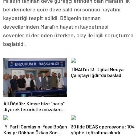
Milas’ın tanınan deve güreşçilerinden olan Maral’ın ilk
belirlemelere göre deve saldırısı sonucu hayatını
kaybettiği tespit edildi. Bölgenin tanınan
devecilerinden Maral’ın hayatını kaybetmesi
sevenlerini derinden üzerken, olay ile ilgili soruşturma
başlatıldı.
TİGAD’ın 13. Dijital Medya
Çalıştayı Iğdır’da başladı
Ali Öğdük: Kimse bize “barış”
diyerek teröristle müzakereyi
kabul ettiremez
İYİ Parti Camiasını Yasa Boğan
30 ilde DEAŞ operasyonu: 104
Kayıp: Gökhan Özkan Son
şüpheli gözaltına alındı