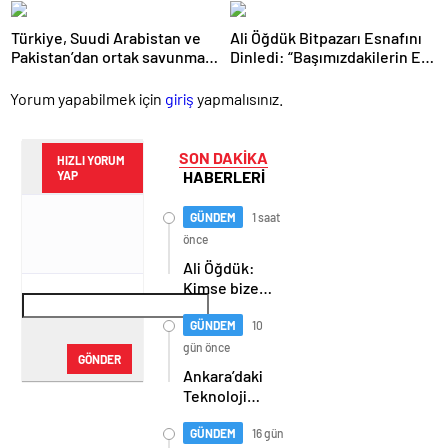
Yolculuğuna Uğurlandı
Türkiye, Suudi Arabistan ve
Ali Öğdük Bitpazarı Esnafını
Pakistan’dan ortak savunma
Dinledi: “Başımızdakilerin Eli
anlaşması
Her Daim Bizim Cebimizde”
Yorum yapabilmek için
giriş
yapmalısınız.
SON DAKİKA
HIZLI YORUM
HABERLERİ
YAP
GÜNDEM
1 saat
önce
Ali Öğdük:
Kimse bize
“barış”
diyerek
GÜNDEM
10
teröristle
gün önce
GÖNDER
müzakereyi
Ankara’daki
kabul
Teknoloji
ettiremez
Üssü Gazi
Teknopark
GÜNDEM
16 gün