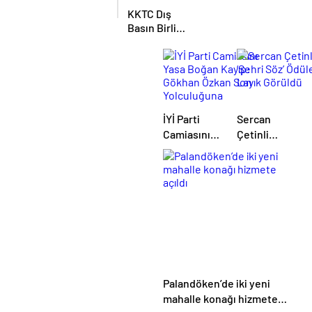
bırakmayacağız
KKTC Dış
Basın Birliği,
TİMBİR ve
TDGF
arasında İş
Birliği
protokolü
imzalandı
İYİ Parti
Sercan
Camiasını
Çetinli
Yasa Boğan
‘Şehri Söz’
Kayıp:
Ödüle Layık
Gökhan
Görüldü
Özkan Son
Yolculuğuna
Uğurlandı
Palandöken’de iki yeni
mahalle konağı hizmete