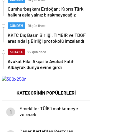
Cumhurbaşkanı Erdoğan: Kıbrıs Türk
halkını asla yalnız bırakmayacağız
GÜNDEM
19 gün önce
KKTC Dış Basın Birliği, TİMBİR ve TDGF
arasında İş Birliği protokolü imzalandı
3.SAYFA
22 gün önce
Avukat Hilal Akça ile Avukat Fatih
Albayrak dünya evine girdi
KATEGORİNİN POPÜLERLERİ
Emekliler TÜİK’i mahkemeye
1
verecek
Caner Kartal’dan Restoran