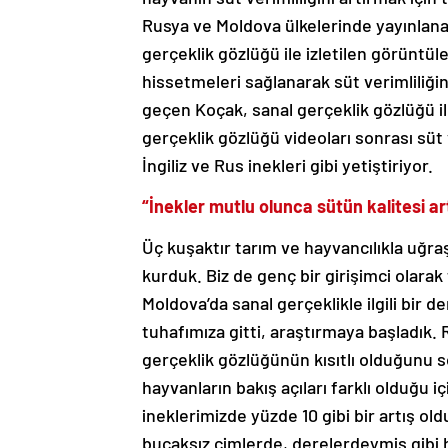
Rusya ve Moldova ülkelerinde yayınlanan
gerçeklik gözlüğü ile izletilen görüntüle
hissetmeleri sağlanarak süt verimliliğinin
geçen Koçak, sanal gerçeklik gözlüğü ile
gerçeklik gözlüğü videoları sonrası süt 
İngiliz ve Rus inekleri gibi yetiştiriyor.
“İnekler mutlu olunca sütün kalitesi ar
Üç kuşaktır tarım ve hayvancılıkla uğraş
kurduk. Biz de genç bir girişimci olarak
Moldova’da sanal gerçeklikle ilgili bir 
tuhafımıza gitti, araştırmaya başladık. R
gerçeklik gözlüğünün kısıtlı olduğunu söy
hayvanların bakış açıları farklı olduğu
ineklerimizde yüzde 10 gibi bir artış ol
bucaksız çimlerde, derelerdeymiş gibi h