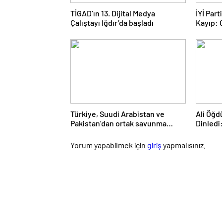
TİGAD’ın 13. Dijital Medya
İYİ Par
Çalıştayı Iğdır’da başladı
Kayıp:
Yolculu
Türkiye, Suudi Arabistan ve
Ali Öğd
Pakistan’dan ortak savunma
Dinledi
anlaşması
Daim Bi
Yorum yapabilmek için
giriş
yapmalısınız.