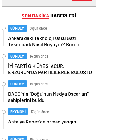
SON DAKİKA
HABERLERİ
GÜNDEM
8 gün önce
Ankara’daki Teknoloji Üssü Gazi
Teknopark Nasıl Büyüyor? Burcu
Alkan Bilir Yeni Hedefleri Anlattı
GÜNDEM
14 gün önce
İYİ PARTİ GİK ÜYESİ ACUR,
ERZURUM’DA PARTİLİLERLE BULUŞTU
GÜNDEM
14 gün önce
DAGC’nin “Doğu’nun Medya Oscarları”
sahiplerini buldu
EKONOMİ
17 gün önce
Antalya Kepez’de orman yangını
GÜNDEM
19 gün önce