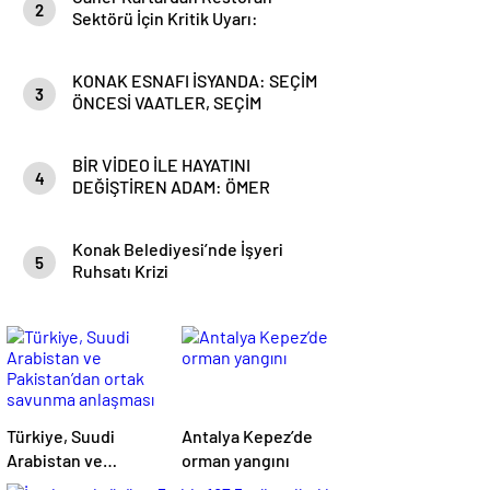
2
Sektörü İçin Kritik Uyarı:
Kazanan Kim, Kaybeden Kim?
KONAK ESNAFI İSYANDA: SEÇİM
3
ÖNCESİ VAATLER, SEÇİM
SONRASI CEZALAR!
BİR VİDEO İLE HAYATINI
4
DEĞİŞTİREN ADAM: ÖMER
KARAHAN
Konak Belediyesi’nde İşyeri
5
Ruhsatı Krizi
Türkiye, Suudi
Antalya Kepez’de
Arabistan ve
orman yangını
Pakistan’dan ortak