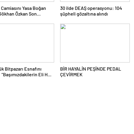
ti Camiasını Yasa Boğan
30 ilde DEAŞ operasyonu: 104
 Gökhan Özkan Son
şüpheli gözaltına alındı
ğuna Uğurlandı
ük Bitpazarı Esnafını
BİR HAYALİN PEŞİNDE PEDAL
: “Başımızdakilerin Eli Her
ÇEVİRMEK
zim Cebimizde”