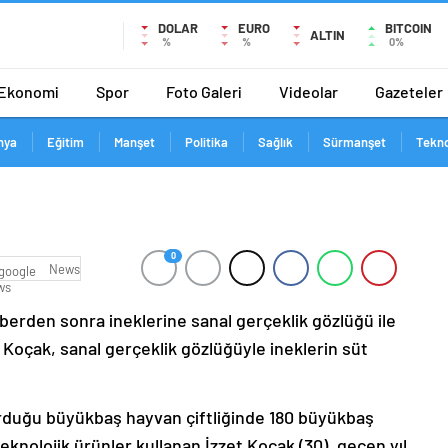
DOLAR
EURO
BITCOIN
ALTIN
%
%
0%
Ekonomi
Spor
Foto Galeri
Videolar
Gazeteler
nya
Eğitim
Manşet
Politika
Sağlık
Sürmanşet
Tekno
0
News
aberden sonra ineklerine sanal gerçeklik gözlüğü ile
et Koçak, sanal gerçeklik gözlüğüyle ineklerin süt
kurduğu büyükbaş hayvan çiftliğinde 180 büyükbaş
teknolojik ürünler kullanan İzzet Koçak (30), geçen yıl