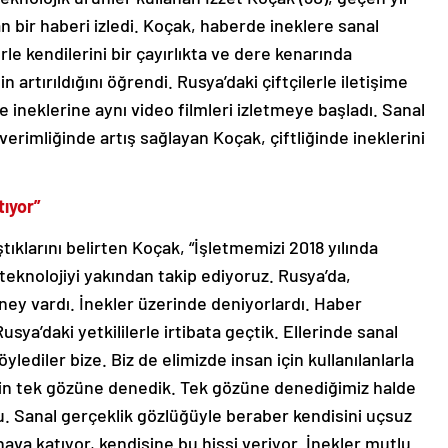
 bir haberi izledi. Koçak, haberde ineklere sanal
rle kendilerini bir çayırlıkta ve dere kenarında
 artırıldığını öğrendi. Rusya’daki çiftçilerle iletişime
 ineklerine aynı video filmleri izletmeye başladı. Sanal
verimliğinde artış sağlayan Koçak, çiftliğinde ineklerini
tıyor”
tıklarını belirten Koçak, “İşletmemizi 2018 yılında
 teknolojiyi yakından takip ediyoruz. Rusya’da,
deney vardı. İnekler üzerinde deniyorlardı. Haber
usya’daki yetkililerle irtibata geçtik. Ellerinde sanal
lediler bize. Biz de elimizde insan için kullanılanlarla
 için tek gözüne denedik. Tek gözüne denediğimiz halde
du. Sanal gerçeklik gözlüğüyle beraber kendisini uçsuz
ava katıyor, kendisine bu hissi veriyor. İnekler mutlu