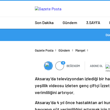
Son Dakika
Gündem
3.SAYFA
Dü
Gazete Posta
Gündem
Manşet
0
BEĞENDİM
ABONE OL
Aksaray’da televizyondan izlediği bir h
yeşillik videosu izleten genç çiftçi İzz
verimliliğini artırıyor.
Aksaray’da 4 yıl önce hastalıktan ari 
hayvanın süt verimliliğini artırmak için 