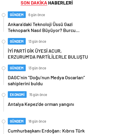
SON DAKİKA
HABERLERİ
GÜNDEM
6 gün önce
Ankara’daki Teknoloji Üssü Gazi
Teknopark Nasıl Büyüyor? Burcu
Alkan Bilir Yeni Hedefleri Anlattı
GÜNDEM
13 gün önce
İYİ PARTİ GİK ÜYESİ ACUR,
ERZURUM’DA PARTİLİLERLE BULUŞTU
GÜNDEM
13 gün önce
DAGC’nin “Doğu’nun Medya Oscarları”
sahiplerini buldu
EKONOMİ
15 gün önce
Antalya Kepez’de orman yangını
GÜNDEM
18 gün önce
Cumhurbaşkanı Erdoğan: Kıbrıs Türk