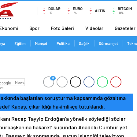
DOLAR
EURO
BITCOIN
ALTIN
%
%
0%
Ekonomi
Spor
Foto Galeri
Videolar
Gazeteler
nya
Eğitim
Manşet
Politika
Sağlık
Sürmanşet
Tekno
0
News
akkında başlatılan soruşturma kapsamında gözaltına
def Kabaş, çıkarıldığı hakimlikçe tutuklandı.
anı Recep Tayyip Erdoğan’a yönelik söylediği sözler
mhurbaşkanına hakaret’ suçundan Anadolu Cumhuriyet
ı. Başsavcılık sonrasında, suçun işlendiği televizyon