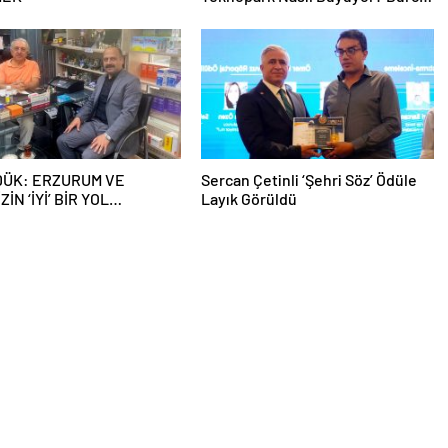
Alkan Bilir Yeni Hedefleri Anlattı
DÜK: ERZURUM VE
Sercan Çetinli ‘Şehri Söz’ Ödüle
İN ‘İYİ’ BİR YOL
Layık Görüldü
SINA İHTİYACI VAR