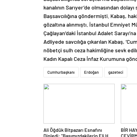
kanalının Sarıyer’de olmasından dolayı 
Başsavcılığına göndermişti. Kabaş, ha
gözaltına alınmıştı. İstanbul Emniyet 
Çağlayan’daki İstanbul Adalet Sarayı’na 
Adliyede savcılığa çıkarılan Kabaş, ‘C
nöbetçi sulh ceza hakimliğine sevk edil
Kadın Kapalı Ceza İnfaz Kurumuna gönde
Cumhurbaşkanı
Erdoğan
gazeteci
Ali Öğdük Bitpazarı Esnafını
BİR HA
Dinledi: “Başımızdakilerin Eli Her
ÇEVİR