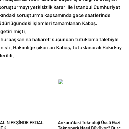
soruşturmayı yetkisizlik kararı ile İstanbul Cumhuriyet
kkındaki soruşturma kapsamında gece saatlerinde
Müdürlüğündeki işlemleri tamamlanan Kabaş,
getirilmişti.
umhurbaşkanına hakaret’ suçundan tutuklama talebiyle
mişti. Hakimliğe çıkarılan Kabaş, tutuklanarak Bakırköy
rildi.
YALİN PEŞİNDE PEDAL
Ankara’daki Teknoloji Üssü Gazi
MEK
Teknopark Nasıl Büyüyor? Burcu