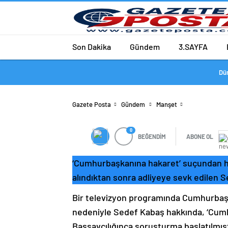
Son Dakika
Gündem
3.SAYFA
Dü
Gazete Posta
Gündem
Manşet
0
BEĞENDİM
ABONE OL
‘Cumhurbaşkanına hakaret’ suçundan h
alındıktan sonra adliyeye sevk edilen Se
Bir televizyon programında Cumhurbaşk
nedeniyle Sedef Kabaş hakkında, ‘Cu
Başsavcılığınca soruşturma başlatılmışt