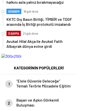
halkını asla yalnız bırakmayacağız
GÜNDEM
18 gün önce
KKTC Dış Basın Birliği, TİMBİR ve TDGF
arasında İş Birliği protokolü imzalandı
3.SAYFA
21 gün önce
Avukat Hilal Akça ile Avukat Fatih
Albayrak dünya evine girdi
KATEGORİNİN POPÜLERLERİ
“Elele Güvenle Geleceğe”
1
Temalı Terörle Mücadele Eğitim
Semineri düzenlendi…
Başarı ve Aşkın Görkemli
2
Buluşması