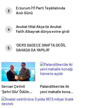
Erzurum İYİ Parti Teşkilatında
3
Acılı Günü
Avukat Hilal Akça ile Avukat
4
Fatih Albayrak dünya evine girdi
‘DERS SADECE SINIFTA DEĞİL
5
SAHADA DA YAPILIR’
Sercan Çetinli
Palandöken’de iki
‘Şehri Söz’ Ödüle
yeni mahalle konağı
Layık Görüldü
hizmete açıldı