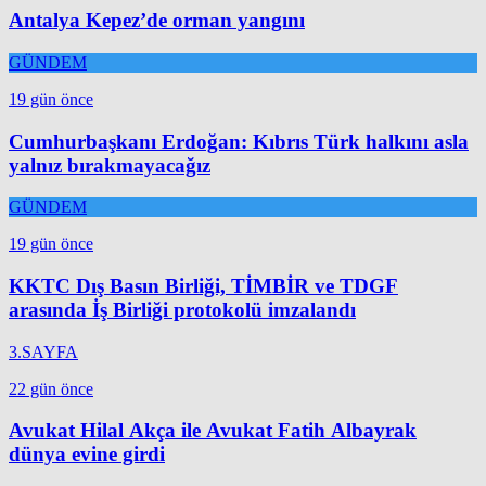
Antalya Kepez’de orman yangını
GÜNDEM
19 gün önce
Cumhurbaşkanı Erdoğan: Kıbrıs Türk halkını asla
yalnız bırakmayacağız
GÜNDEM
19 gün önce
KKTC Dış Basın Birliği, TİMBİR ve TDGF
arasında İş Birliği protokolü imzalandı
3.SAYFA
22 gün önce
Avukat Hilal Akça ile Avukat Fatih Albayrak
dünya evine girdi