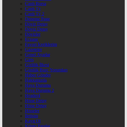
Canlı Borsa
Canlı Tv
Canlı Tv 2
Deneme Page
Döviz Detay
Döviz Detay
Dövizler
Eczane
Favori İçeriklerim
Gazeteler
Genel Ayarlar
Giriş
Gizlilik İlkesi
Günlük Burç Yorumları
Haber Gönder
Hakkımızda
Hava Durumu
Hava Durumu 2
Header4
Hisse Detay
Hisse Detay
Hisseler
İletişim
Kayıt Ol
Kripto Paralar