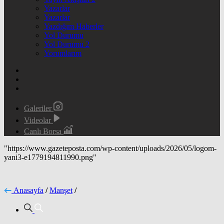
Yazarlar
Yazarlar
Yazdığım Haberler
Yol Durumu
Yol Durumu 2
Yorumlarım
Galeriler
Videolar
Canlı Borsa
"https://www.gazeteposta.com/wp-content/uploads/2026/05/logom-
yani3-e1779194811990.png"
Anasayfa
/
Manşet
/