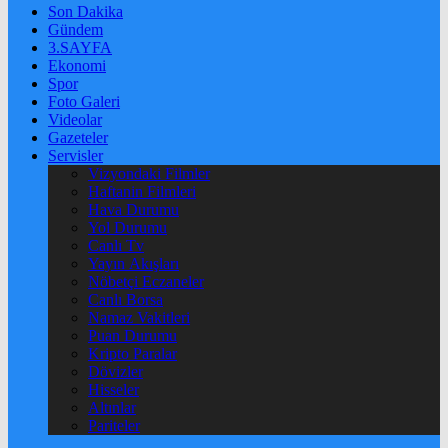
Son Dakika
Gündem
3.SAYFA
Ekonomi
Spor
Foto Galeri
Videolar
Gazeteler
Servisler
Vizyondaki Filmler
Haftanin Filmleri
Hava Durumu
Yol Durumu
Canlı Tv
Yayın Akışları
Nöbetçi Eczaneler
Canlı Borsa
Namaz Vakitleri
Puan Durumu
Kripto Paralar
Dövizler
Hisseler
Altınlar
Pariteler