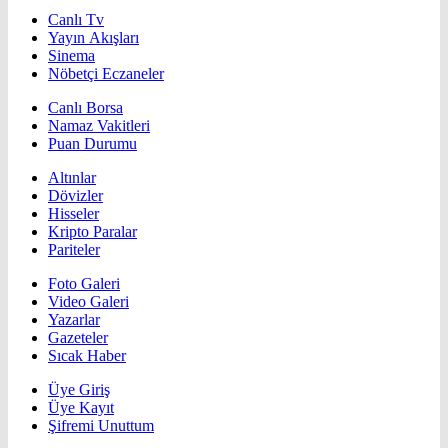
Canlı Tv
Yayın Akışları
Sinema
Nöbetçi Eczaneler
Canlı Borsa
Namaz Vakitleri
Puan Durumu
Altınlar
Dövizler
Hisseler
Kripto Paralar
Pariteler
Foto Galeri
Video Galeri
Yazarlar
Gazeteler
Sıcak Haber
Üye Giriş
Üye Kayıt
Şifremi Unuttum