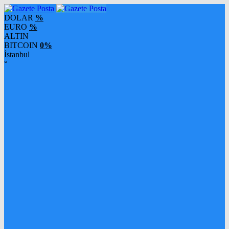
DOLAR
%
EURO
%
ALTIN
BITCOIN
0%
İstanbul
°