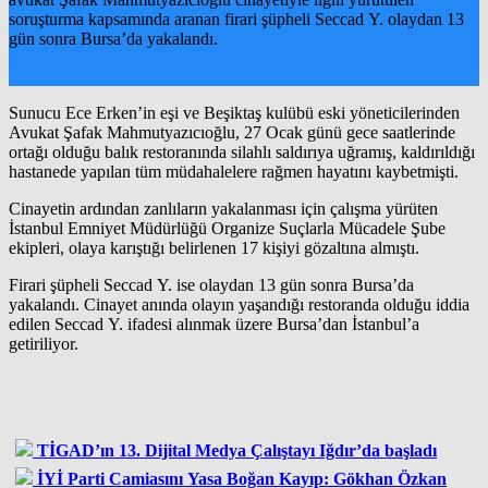
soruşturma kapsamında aranan firari şüpheli Seccad Y. olaydan 13
gün sonra Bursa’da yakalandı.
Sunucu Ece Erken’in eşi ve Beşiktaş kulübü eski yöneticilerinden
Avukat Şafak Mahmutyazıcıoğlu, 27 Ocak günü gece saatlerinde
ortağı olduğu balık restoranında silahlı saldırıya uğramış, kaldırıldığı
hastanede yapılan tüm müdahalelere rağmen hayatını kaybetmişti.
Cinayetin ardından zanlıların yakalanması için çalışma yürüten
İstanbul Emniyet Müdürlüğü Organize Suçlarla Mücadele Şube
ekipleri, olaya karıştığı belirlenen 17 kişiyi gözaltına almıştı.
Firari şüpheli Seccad Y. ise olaydan 13 gün sonra Bursa’da
yakalandı. Cinayet anında olayın yaşandığı restoranda olduğu iddia
edilen Seccad Y. ifadesi alınmak üzere Bursa’dan İstanbul’a
getiriliyor.
TİGAD’ın 13. Dijital Medya Çalıştayı Iğdır’da başladı
İYİ Parti Camiasını Yasa Boğan Kayıp: Gökhan Özkan