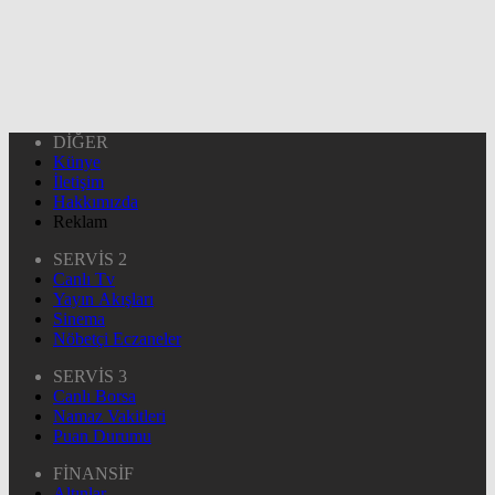
DİĞER
Künye
İletişim
Hakkımızda
Reklam
SERVİS 2
Canlı Tv
Yayın Akışları
Sinema
Nöbetçi Eczaneler
SERVİS 3
Canlı Borsa
Namaz Vakitleri
Puan Durumu
FİNANSİF
Altınlar