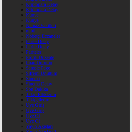
Kriptopara Detay
Kriptopara Detay
Künye
Künye
Namaz Vakitleri
nnbil
Nöbetçi Eczaneler
Parite Detay
Parite Detay
Pariteler
Profili Düzenle
Puan Durumu
Sample Page
Şifremi Unuttum
Sinema
Sinema Detay
Son Dakika
Takip Ettiklerim
Takipçilerim
Üye Giriş
Üye Giriş
Üye Ol
Üye Ol
Yayın Akışları
Yayın Akışları 2