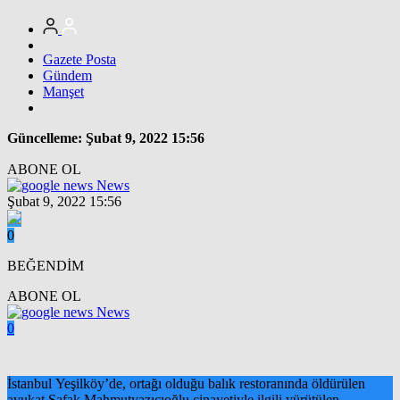
Gazete Posta
Gündem
Manşet
Güncelleme: Şubat 9, 2022 15:56
ABONE OL
News
Şubat 9, 2022 15:56
0
BEĞENDİM
ABONE OL
News
0
İstanbul Yeşilköy’de, ortağı olduğu balık restoranında öldürülen
avukat Şafak Mahmutyazıcıoğlu cinayetiyle ilgili yürütülen