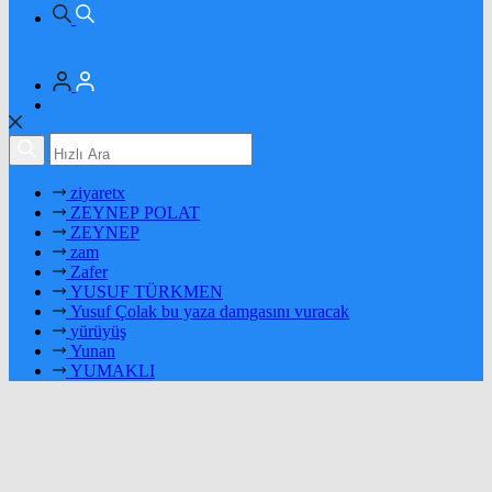
ziyaretx
ZEYNEP POLAT
ZEYNEP
zam
Zafer
YUSUF TÜRKMEN
Yusuf Çolak bu yaza damgasını vuracak
yürüyüş
Yunan
YUMAKLI