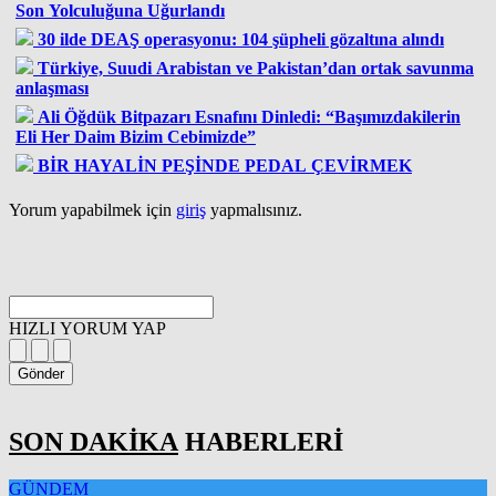
Son Yolculuğuna Uğurlandı
30 ilde DEAŞ operasyonu: 104 şüpheli gözaltına alındı
Türkiye, Suudi Arabistan ve Pakistan’dan ortak savunma
anlaşması
Ali Öğdük Bitpazarı Esnafını Dinledi: “Başımızdakilerin
Eli Her Daim Bizim Cebimizde”
BİR HAYALİN PEŞİNDE PEDAL ÇEVİRMEK
Yorum yapabilmek için
giriş
yapmalısınız.
HIZLI YORUM YAP
Gönder
SON DAKİKA
HABERLERİ
GÜNDEM