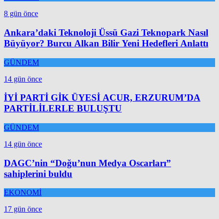
8 gün önce
Ankara’daki Teknoloji Üssü Gazi Teknopark Nasıl
Büyüyor? Burcu Alkan Bilir Yeni Hedefleri Anlattı
GÜNDEM
14 gün önce
İYİ PARTİ GİK ÜYESİ ACUR, ERZURUM’DA
PARTİLİLERLE BULUŞTU
GÜNDEM
14 gün önce
DAGC’nin “Doğu’nun Medya Oscarları”
sahiplerini buldu
EKONOMİ
17 gün önce