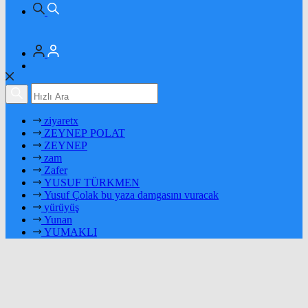
ziyaretx
ZEYNEP POLAT
ZEYNEP
zam
Zafer
YUSUF TÜRKMEN
Yusuf Çolak bu yaza damgasını vuracak
yürüyüş
Yunan
YUMAKLI