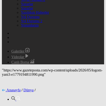
Yazarlar
Yazarlar
Yazdığım Haberler
Yol Durumu
Yol Durumu 2
Yorumlarım
Galeriler
Videolar
Canlı Borsa
"https://www.gazeteposta.com/wp-content/uploads/2026/05/logom-
yani3-e1779194811990.png"
Anasayfa
/
Dünya
/