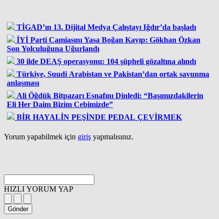
TİGAD’ın 13. Dijital Medya Çalıştayı Iğdır’da başladı
İYİ Parti Camiasını Yasa Boğan Kayıp: Gökhan Özkan
Son Yolculuğuna Uğurlandı
30 ilde DEAŞ operasyonu: 104 şüpheli gözaltına alındı
Türkiye, Suudi Arabistan ve Pakistan’dan ortak savunma
anlaşması
Ali Öğdük Bitpazarı Esnafını Dinledi: “Başımızdakilerin
Eli Her Daim Bizim Cebimizde”
BİR HAYALİN PEŞİNDE PEDAL ÇEVİRMEK
Yorum yapabilmek için
giriş
yapmalısınız.
HIZLI YORUM YAP
Gönder