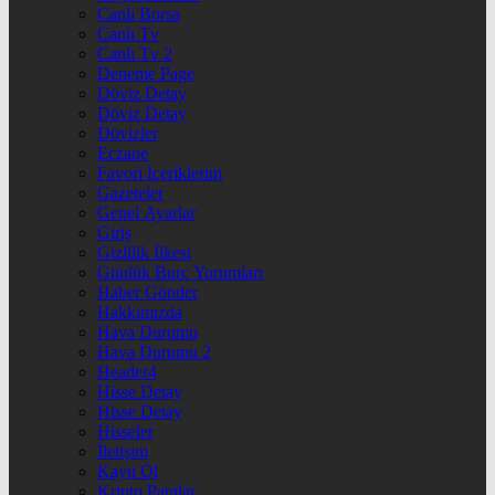
Canlı Borsa
Canlı Tv
Canlı Tv 2
Deneme Page
Döviz Detay
Döviz Detay
Dövizler
Eczane
Favori İçeriklerim
Gazeteler
Genel Ayarlar
Giriş
Gizlilik İlkesi
Günlük Burç Yorumları
Haber Gönder
Hakkımızda
Hava Durumu
Hava Durumu 2
Header4
Hisse Detay
Hisse Detay
Hisseler
İletişim
Kayıt Ol
Kripto Paralar