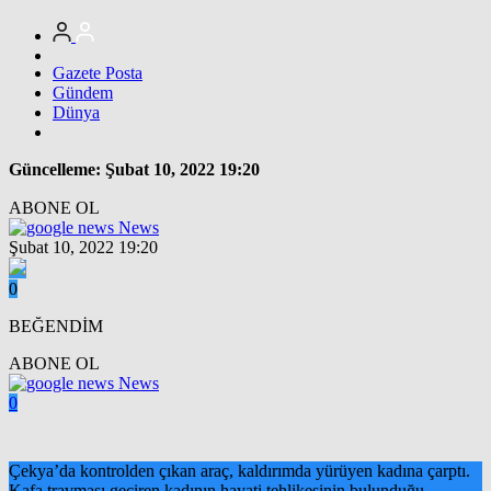
Gazete Posta
Gündem
Dünya
Güncelleme: Şubat 10, 2022 19:20
ABONE OL
News
Şubat 10, 2022 19:20
0
BEĞENDİM
ABONE OL
News
0
Çekya’da kontrolden çıkan araç, kaldırımda yürüyen kadına çarptı.
Kafa travması geçiren kadının hayati tehlikesinin bulunduğu,