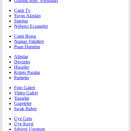
Günlük Burç Yorumları
Canlı Tv
Yayın Akışları
Sinema
Nöbetçi Eczaneler
Canlı Borsa
Namaz Vakitleri
Puan Durumu
Altınlar
Dövizler
Hisseler
Kripto Paralar
Pariteler
Foto Galeri
Video Galeri
Yazarlar
Gazeteler
Sıcak Haber
Üye Giriş
Üye Kayıt
Şifremi Unuttum