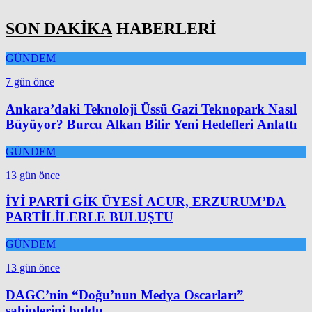
SON DAKİKA
HABERLERİ
GÜNDEM
7 gün önce
Ankara’daki Teknoloji Üssü Gazi Teknopark Nasıl
Büyüyor? Burcu Alkan Bilir Yeni Hedefleri Anlattı
GÜNDEM
13 gün önce
İYİ PARTİ GİK ÜYESİ ACUR, ERZURUM’DA
PARTİLİLERLE BULUŞTU
GÜNDEM
13 gün önce
DAGC’nin “Doğu’nun Medya Oscarları”
sahiplerini buldu