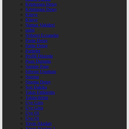
Kriptopara Detay
Kriptopara Detay
Künye
Künye
Namaz Vakitleri
nnbil
Nöbetçi Eczaneler
Parite Detay
Parite Detay
Pariteler
Profili Düzenle
Puan Durumu
Sample Page
Şifremi Unuttum
Sinema
Sinema Detay
Son Dakika
Takip Ettiklerim
Takipçilerim
Üye Giriş
Üye Giriş
Üye Ol
Üye Ol
Yayın Akışları
Yayın Akışları 2