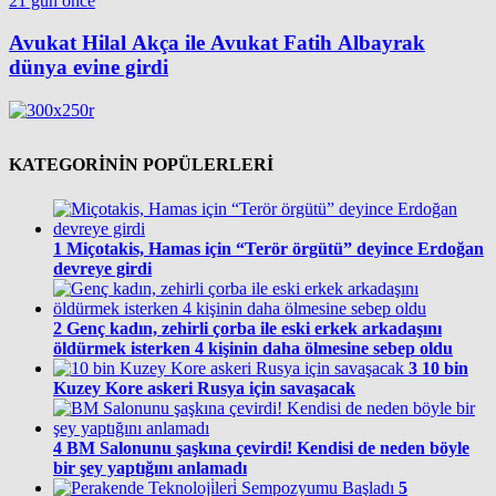
21 gün önce
Avukat Hilal Akça ile Avukat Fatih Albayrak
dünya evine girdi
KATEGORİNİN POPÜLERLERİ
1
Miçotakis, Hamas için “Terör örgütü” deyince Erdoğan
devreye girdi
2
Genç kadın, zehirli çorba ile eski erkek arkadaşını
öldürmek isterken 4 kişinin daha ölmesine sebep oldu
3
10 bin
Kuzey Kore askeri Rusya için savaşacak
4
BM Salonunu şaşkına çevirdi! Kendisi de neden böyle
bir şey yaptığını anlamadı
5