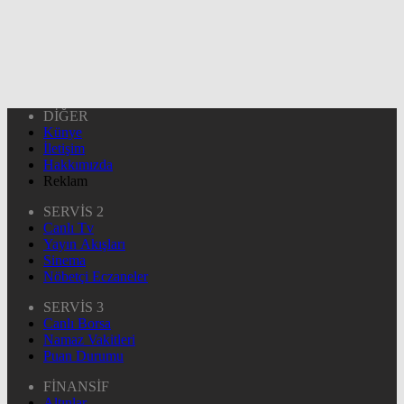
DİĞER
Künye
İletişim
Hakkımızda
Reklam
SERVİS 2
Canlı Tv
Yayın Akışları
Sinema
Nöbetçi Eczaneler
SERVİS 3
Canlı Borsa
Namaz Vakitleri
Puan Durumu
FİNANSİF
Altınlar