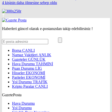
4 kişinin daha ölmesine sebep oldu
Haberleri güncel olarak e-postanızdan takip edebilirsiniz !
Borsa
CANLI
Namaz Vakitleri
ANLIK
Gazeteler
GÜNLÜK
Hava Durumu
TAHMİNİ
Puan Durumu
LİG
Hisseler
EKONOMİ
Pariteler
EKONOMİ
Yol Durumu
TRAFİK
Kripto Paralar
CANLI
GazetePosta
Hava Durumu
Yol Durumu