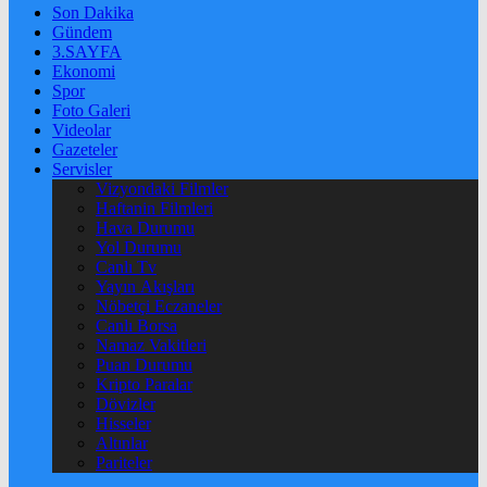
Son Dakika
Gündem
3.SAYFA
Ekonomi
Spor
Foto Galeri
Videolar
Gazeteler
Servisler
Vizyondaki Filmler
Haftanin Filmleri
Hava Durumu
Yol Durumu
Canlı Tv
Yayın Akışları
Nöbetçi Eczaneler
Canlı Borsa
Namaz Vakitleri
Puan Durumu
Kripto Paralar
Dövizler
Hisseler
Altınlar
Pariteler