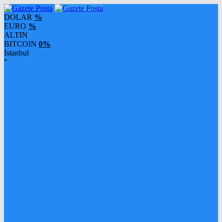
DOLAR
%
EURO
%
ALTIN
BITCOIN
0%
İstanbul
°