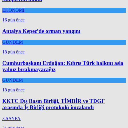
EKONOMİ
16 gün önce
Antalya Kepez’de orman yangını
GÜNDEM
18 gün önce
Cumhurbaşkanı Erdoğan: Kıbrıs Türk halkını asla
yalnız bırakmayacağız
GÜNDEM
18 gün önce
KKTC Dış Basın Birliği, TİMBİR ve TDGF
arasında İş Birliği protokolü imzalandı
3.SAYFA