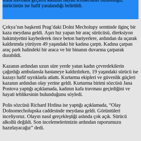
sürücünün ise hafif yaralandığı belirtildi.
Çekya’nın başkenti Prag’daki Dolni Mecholupy semtinde ilginç bir
kaza meydana geldi. Aşırı hız yapan bir araç sürücüsü, direksiyon
hakimiyetini kaybederek önce beton bariyerlere, ardından da uçarak
kaldırımda yürüyen 49 yaşındaki bir kadına çarptı. Kadına çarpan
araç park halindeki bir araca ve bir binanın duvarına çarparak
durabildi.
Kazanın ardından uzun süre yerde yatan kadın çevredekilerin
çağırdığı ambulansla hastaneye kaldırılırken, 19 yaşındaki sürücü ise
kazayı hafif sıyrıklarla atlattı. Kurtarma ekipleri ve güvenlik güçleri
kazanın ardından olay yerine geldi. Kurtarma birimi sözcüsü Jana
Postova yaptığı açıklamada, kadının kafa travması geçirdiğini ve
hayati tehlikesinin bulunduğunu söyledi.
Polis sözcüsü Richard Hrdina ise yaptığı açıklamada, “Olay
Dolnomecholupska caddesinde meydana geldi. Görüntüleri
inceliyoruz. Olayın nasıl gerçekleştiği aslında çok açık. Sürücü
alkollü değildi. Son incelemelerimizin ardından raporumuzu
hazırlayacağız” dedi.