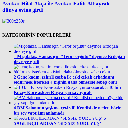
Avukat Hilal Akça ile Avukat Fatih Albayrak
dünya evine girdi
KATEGORİNİN POPÜLERLERİ
1
Miçotakis, Hamas için “Terör örgütü” deyince Erdoğan
devreye girdi
2
Genç kadın, zehirli çorba ile eski erkek arkadaşını
öldürmek isterken 4 kişinin daha ölmesine sebep oldu
3
10 bin
Kuzey Kore askeri Rusya için savaşacak
4
BM Salonunu şaşkına çevirdi! Kendisi de neden böyle
bir şey yaptığını anlamadı
5
SAĞLIKÇILARDAN ‘SESSİZ YÜRÜYÜŞ’