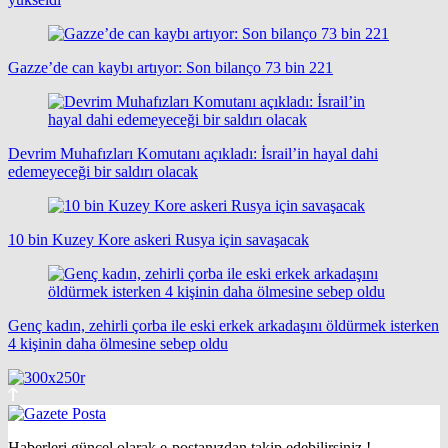
Gazze’de can kaybı artıyor: Son bilanço 73 bin 221
Devrim Muhafızları Komutanı açıkladı: İsrail’in hayal dahi
edemeyeceği bir saldırı olacak
10 bin Kuzey Kore askeri Rusya için savaşacak
Genç kadın, zehirli çorba ile eski erkek arkadaşını öldürmek isterken
4 kişinin daha ölmesine sebep oldu
Haberleri güncel olarak e-postanızdan takip edebilirsiniz !