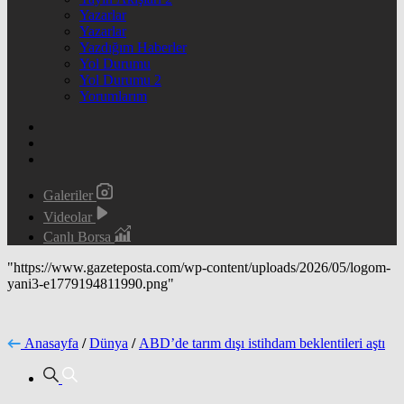
Yazarlar
Yazarlar
Yazdığım Haberler
Yol Durumu
Yol Durumu 2
Yorumlarım
Galeriler
Videolar
Canlı Borsa
"https://www.gazeteposta.com/wp-content/uploads/2026/05/logom-
yani3-e1779194811990.png"
Anasayfa
/
Dünya
/
ABD’de tarım dışı istihdam beklentileri aştı