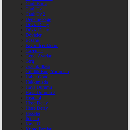
Canlı Borsa
Canlı Tv
Canlı Tv 2
Deneme Page
Döviz Detay
Döviz Detay
Dövizler
Eczane
Favori İçeriklerim
Gazeteler
Genel Ayarlar
Giriş
Gizlilik İlkesi
Günlük Burç Yorumları
Haber Gönder
Hakkımızda
Hava Durumu
Hava Durumu 2
Header4
Hisse Detay
Hisse Detay
Hisseler
İletişim
Kayıt Ol
Kripto Paralar