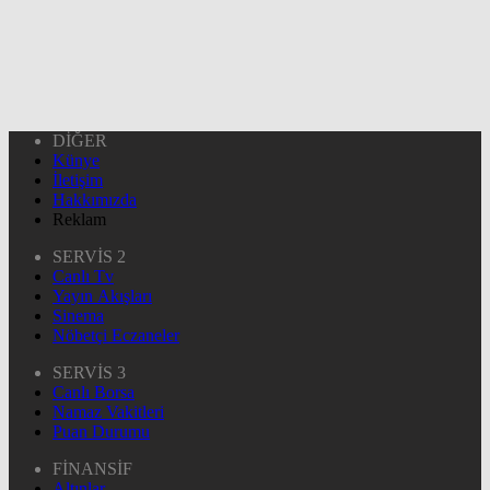
DİĞER
Künye
İletişim
Hakkımızda
Reklam
SERVİS 2
Canlı Tv
Yayın Akışları
Sinema
Nöbetçi Eczaneler
SERVİS 3
Canlı Borsa
Namaz Vakitleri
Puan Durumu
FİNANSİF
Altınlar