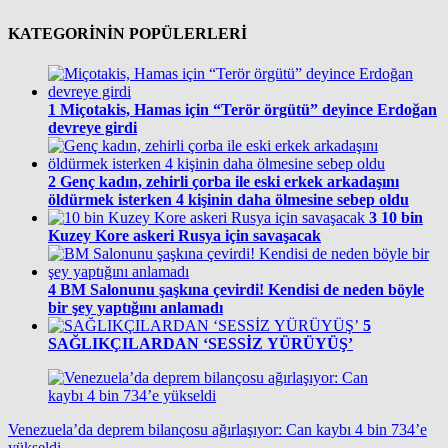
KATEGORİNİN POPÜLERLERİ
1
Miçotakis, Hamas için “Terör örgütü” deyince Erdoğan
devreye girdi
2
Genç kadın, zehirli çorba ile eski erkek arkadaşını
öldürmek isterken 4 kişinin daha ölmesine sebep oldu
3
10 bin
Kuzey Kore askeri Rusya için savaşacak
4
BM Salonunu şaşkına çevirdi! Kendisi de neden böyle
bir şey yaptığını anlamadı
5
SAĞLIKÇILARDAN ‘SESSİZ YÜRÜYÜŞ’
Venezuela’da deprem bilançosu ağırlaşıyor: Can kaybı 4 bin 734’e
yükseldi