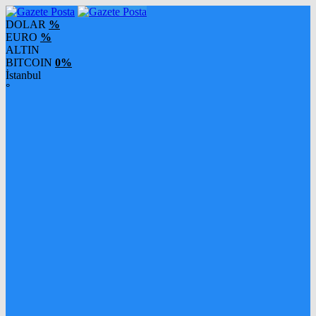
DOLAR
%
EURO
%
ALTIN
BITCOIN
0%
İstanbul
°