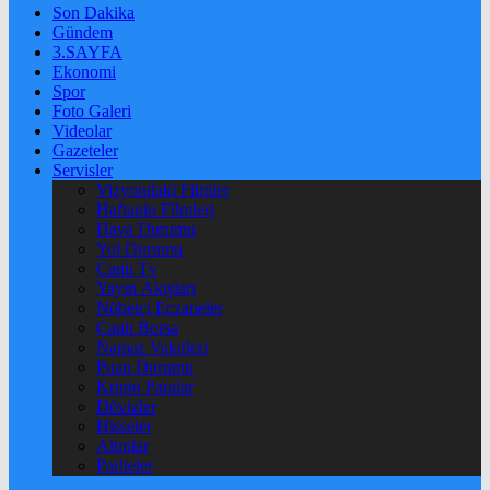
Son Dakika
Gündem
3.SAYFA
Ekonomi
Spor
Foto Galeri
Videolar
Gazeteler
Servisler
Vizyondaki Filmler
Haftanin Filmleri
Hava Durumu
Yol Durumu
Canlı Tv
Yayın Akışları
Nöbetçi Eczaneler
Canlı Borsa
Namaz Vakitleri
Puan Durumu
Kripto Paralar
Dövizler
Hisseler
Altınlar
Pariteler