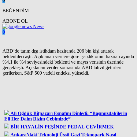
0
BEĞENDİM
ABONE OL
News
0
ABD’de tarım dışı istihdam haziranda 206 bin kişi artarak
beklentileri aştı. Açıklanan verilere göre işsizlik oranı haziran ayında
%4,1 ile %4 seviyesindeki beklenti ve mayıs verisinin üzerinde
gerçekleşti. Açıklanan veriler sonrasında ABD tahvil getirileri
gerilerken, S&P 500 vadeli endeksi yükseldi.
Ali Öğdük Bitpazarı Esnafını Dinledi: “Başımızdakilerin
Eli Her Daim Bizim Cebimizde”
BİR HAYALİN PEŞİNDE PEDAL ÇEVİRMEK
Ankara’daki Teknoloji Üssü Gazi Teknopark Nasıl