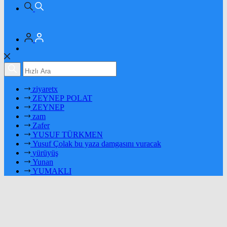
ziyaretx
ZEYNEP POLAT
ZEYNEP
zam
Zafer
YUSUF TÜRKMEN
Yusuf Çolak bu yaza damgasını vuracak
yürüyüş
Yunan
YUMAKLI