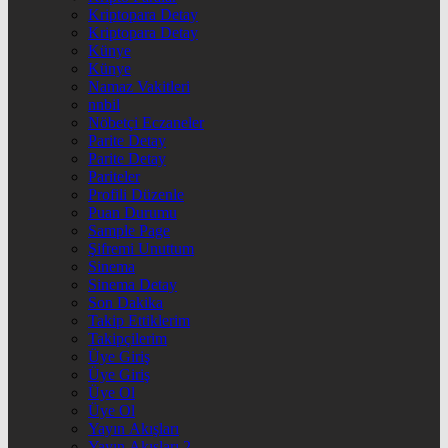
Kriptopara Detay
Kriptopara Detay
Künye
Künye
Namaz Vakitleri
nnbil
Nöbetçi Eczaneler
Parite Detay
Parite Detay
Pariteler
Profili Düzenle
Puan Durumu
Sample Page
Şifremi Unuttum
Sinema
Sinema Detay
Son Dakika
Takip Ettiklerim
Takipçilerim
Üye Giriş
Üye Giriş
Üye Ol
Üye Ol
Yayın Akışları
Yayın Akışları 2