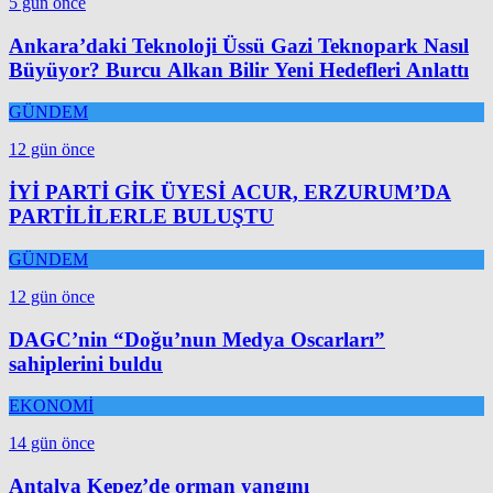
5 gün önce
Ankara’daki Teknoloji Üssü Gazi Teknopark Nasıl
Büyüyor? Burcu Alkan Bilir Yeni Hedefleri Anlattı
GÜNDEM
12 gün önce
İYİ PARTİ GİK ÜYESİ ACUR, ERZURUM’DA
PARTİLİLERLE BULUŞTU
GÜNDEM
12 gün önce
DAGC’nin “Doğu’nun Medya Oscarları”
sahiplerini buldu
EKONOMİ
14 gün önce
Antalya Kepez’de orman yangını