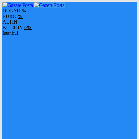
DOLAR
%
EURO
%
ALTIN
BITCOIN
0%
İstanbul
°