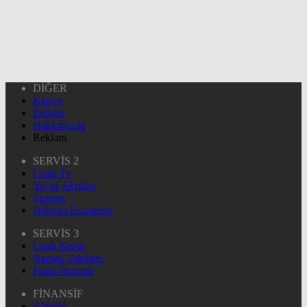
DİĞER
Künye
İletişim
Hakkımızda
Reklam
SERVİS 2
Canlı Tv
Yayın Akışları
Sinema
Nöbetçi Eczaneler
SERVİS 3
Canlı Borsa
Namaz Vakitleri
Puan Durumu
FİNANSİF
Altınlar