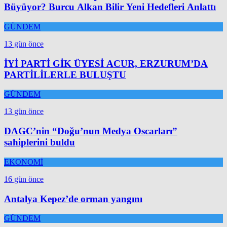
Büyüyor? Burcu Alkan Bilir Yeni Hedefleri Anlattı
GÜNDEM
13 gün önce
İYİ PARTİ GİK ÜYESİ ACUR, ERZURUM’DA
PARTİLİLERLE BULUŞTU
GÜNDEM
13 gün önce
DAGC’nin “Doğu’nun Medya Oscarları”
sahiplerini buldu
EKONOMİ
16 gün önce
Antalya Kepez’de orman yangını
GÜNDEM