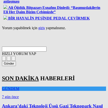
anlaşması
Ali Öğdük Bitpazarı Esnafını Dinledi: “Başımızdakilerin
Eli Her Daim Bizim Cebimizde”
BİR HAYALİN PEŞİNDE PEDAL ÇEVİRMEK
Yorum yapabilmek için
giriş
yapmalısınız.
HIZLI YORUM YAP
Gönder
SON DAKİKA
HABERLERİ
GÜNDEM
7 gün önce
Ankara’daki Teknoloji Üssü Gazi Teknopark Nasıl