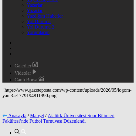
Yazarlar
Yazarlar
Yazdığım Haberler
Yol Durumu
Yol Durumu 2
Yorumlarım
Galeriler
Videolar
Canlı Borsa
"https://www.gazeteposta.com/wp-content/uploads/2026/05/logom-
yani3-e1779194811990.png"
Anasayfa
/
Manşet
/
Atatürk Üniversitesi Spor Bilimleri
Fakültesi’nde Futbol Turnuvası Düzenlendi