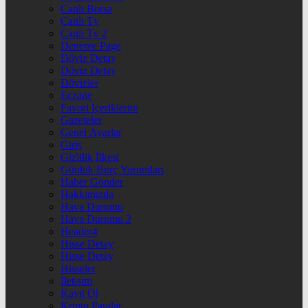
Canlı Borsa
Canlı Tv
Canlı Tv 2
Deneme Page
Döviz Detay
Döviz Detay
Dövizler
Eczane
Favori İçeriklerim
Gazeteler
Genel Ayarlar
Giriş
Gizlilik İlkesi
Günlük Burç Yorumları
Haber Gönder
Hakkımızda
Hava Durumu
Hava Durumu 2
Header4
Hisse Detay
Hisse Detay
Hisseler
İletişim
Kayıt Ol
Kripto Paralar