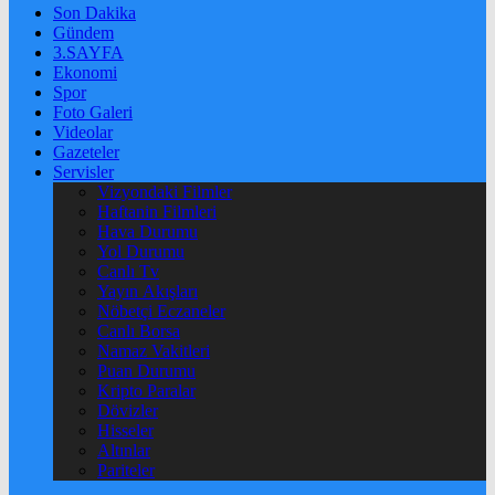
Son Dakika
Gündem
3.SAYFA
Ekonomi
Spor
Foto Galeri
Videolar
Gazeteler
Servisler
Vizyondaki Filmler
Haftanin Filmleri
Hava Durumu
Yol Durumu
Canlı Tv
Yayın Akışları
Nöbetçi Eczaneler
Canlı Borsa
Namaz Vakitleri
Puan Durumu
Kripto Paralar
Dövizler
Hisseler
Altınlar
Pariteler