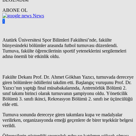
ABONE OL
News
0
Atatürk Üniversitesi Spor Bilimleri Fakültesi’nde, fakülte
bünyesindeki bölümler arasında futbol turnuvası düzenlendi.
Turnuva, fakülte öğrencilerinin sportif yeteneklerini sergilemeleri
adına önemli bir etkinlik oldu.
Fakülte Dekanı Prof. Dr. Ahmet Gökhan Yazıcı, turnuvada dereceye
giren bölümlere ödüllerini takdim etti. Başlangıç vuruşunu Prof. Dr.
Yazıcı’nın yaptığı final müsabakalarında, Antrenörlük Bölümü 2.
sınıf takımı birinci olarak turnuvanın şampiyonu oldu. Yöneticilik
Bölümü 3. sınıfı ikinci, Rekreasyon Bölümü 2. sınıfı ise üçüncülüğü
elde etti.
Turnuva sonunda dereceye giren takımlara kupa ve madalyalar
verilirken, organizasyonda emeği geçenlere de birer teşekkür belgesi
verildi.
Öğrencilerin gösterdiği sporculuk ruhu ve katılımın yüksek olması,