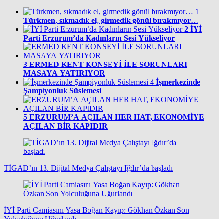
1
Türkmen, sıkmadık el, girmedik gönül bırakmıyor…
2
İYİ
Parti Erzurum’da Kadınların Sesi Yükseliyor
3
ERMED KENT KONSEYİ İLE SORUNLARI
MASAYA YATIRIYOR
4
İşmerkezinde
Şampiyonluk Süslemesi
5
ERZURUM’A AÇILAN HER HAT, EKONOMİYE
AÇILAN BİR KAPIDIR
TİGAD’ın 13. Dijital Medya Çalıştayı Iğdır’da başladı
İYİ Parti Camiasını Yasa Boğan Kayıp: Gökhan Özkan Son
Yolculuğuna Uğurlandı