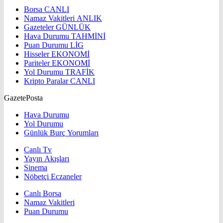
Borsa
CANLI
Namaz Vakitleri
ANLIK
Gazeteler
GÜNLÜK
Hava Durumu
TAHMİNİ
Puan Durumu
LİG
Hisseler
EKONOMİ
Pariteler
EKONOMİ
Yol Durumu
TRAFİK
Kripto Paralar
CANLI
GazetePosta
Hava Durumu
Yol Durumu
Günlük Burç Yorumları
Canlı Tv
Yayın Akışları
Sinema
Nöbetçi Eczaneler
Canlı Borsa
Namaz Vakitleri
Puan Durumu