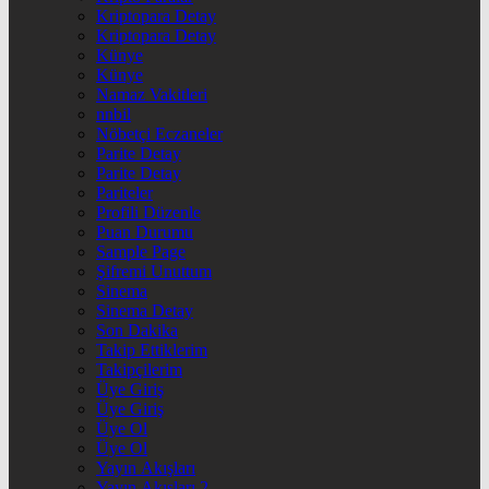
Kriptopara Detay
Kriptopara Detay
Künye
Künye
Namaz Vakitleri
nnbil
Nöbetçi Eczaneler
Parite Detay
Parite Detay
Pariteler
Profili Düzenle
Puan Durumu
Sample Page
Şifremi Unuttum
Sinema
Sinema Detay
Son Dakika
Takip Ettiklerim
Takipçilerim
Üye Giriş
Üye Giriş
Üye Ol
Üye Ol
Yayın Akışları
Yayın Akışları 2