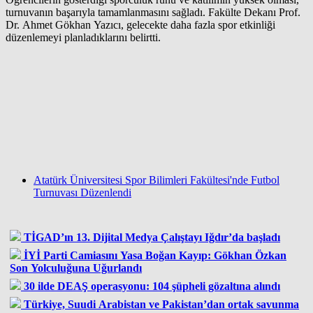
turnuvanın başarıyla tamamlanmasını sağladı. Fakülte Dekanı Prof.
Dr. Ahmet Gökhan Yazıcı, gelecekte daha fazla spor etkinliği
düzenlemeyi planladıklarını belirtti.
Atatürk Üniversitesi Spor Bilimleri Fakültesi'nde Futbol
Turnuvası Düzenlendi
TİGAD’ın 13. Dijital Medya Çalıştayı Iğdır’da başladı
İYİ Parti Camiasını Yasa Boğan Kayıp: Gökhan Özkan
Son Yolculuğuna Uğurlandı
30 ilde DEAŞ operasyonu: 104 şüpheli gözaltına alındı
Türkiye, Suudi Arabistan ve Pakistan’dan ortak savunma