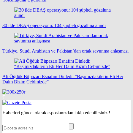
30 ilde DEAŞ operasyonu: 104 şüpheli gözaltına alındı
Türkiye, Suudi Arabistan ve Pakistan’dan ortak savunma anlaşması
Ali Öğdük Bitpazarı Esnafını Dinledi: “Başımızdakilerin Eli Her
Daim Bizim Cebimizde”
Haberleri güncel olarak e-postanızdan takip edebilirsiniz !