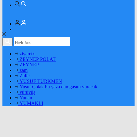
ziyaretx
ZEYNEP POLAT
ZEYNEP
zam
Zafer
YUSUF TÜRKMEN
Yusuf Çolak bu yaza damgasını vuracak
yürüyüş
Yunan
YUMAKLI